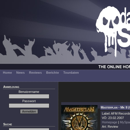
Home
News
Reviews
Berichte
Tourdaten
Anmeldung
Benutzername
Passwort
Masterplan - Mk II 
Label: AFM Record
VÖ: 23.02.2007
Homepage
|
MySpa
Suche
Art: Review