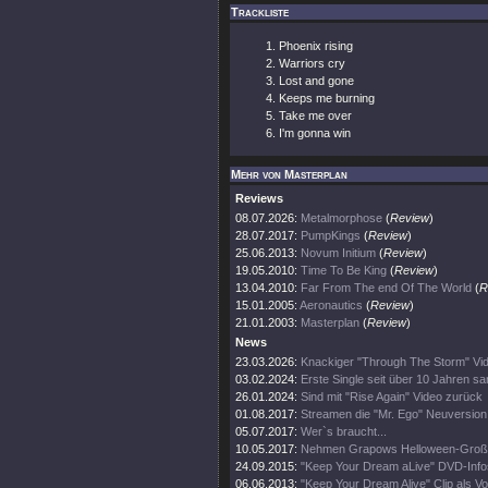
Trackliste
Phoenix rising
Warriors cry
Lost and gone
Keeps me burning
Take me over
I'm gonna win
Mehr von Masterplan
Reviews
08.07.2026:
Metalmorphose
(
Review
)
28.07.2017:
PumpKings
(
Review
)
25.06.2013:
Novum Initium
(
Review
)
19.05.2010:
Time To Be King
(
Review
)
13.04.2010:
Far From The end Of The World
(
R
15.01.2005:
Aeronautics
(
Review
)
21.01.2003:
Masterplan
(
Review
)
News
23.03.2026:
Knackiger "Through The Storm" Vid
03.02.2024:
Erste Single seit über 10 Jahren s
26.01.2024:
Sind mit "Rise Again" Video zurück
01.08.2017:
Streamen die "Mr. Ego" Neuversion
05.07.2017:
Wer`s braucht...
10.05.2017:
Nehmen Grapows Helloween-Großta
24.09.2015:
"Keep Your Dream aLive" DVD-Info
06.06.2013:
"Keep Your Dream Alive" Clip als 