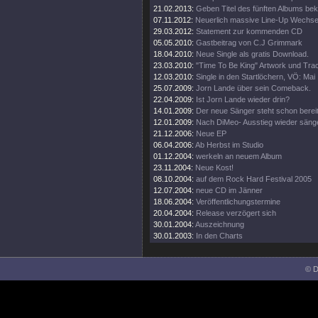
21.02.2013:
Geben Titel des fünften Albums be
07.11.2012:
Neuerlich massive Line-Up Wechse
29.03.2012:
Statement zur kommenden CD
05.05.2010:
Gastbeitrag von C.J Grimmark
18.04.2010:
Neue Single als gratis Download.
23.03.2010:
"Time To Be King" Artwork und Track
12.03.2010:
Single in den Startlöchern, VÖ: Mai
25.07.2009:
Jorn Lande über sein Comeback.
22.04.2009:
Ist Jorn Lande wieder drin?
14.01.2009:
Der neue Sänger steht schon bereit
12.01.2009:
Nach DiMeo- Ausstieg wieder säng
21.12.2006:
Neue EP
06.04.2006:
Ab Herbst im Studio
01.12.2004:
werkeln an neuem Album
23.11.2004:
Neue Kost!
08.10.2004:
auf dem Rock Hard Festival 2005
12.07.2004:
neue CD im Jänner
18.06.2004:
Veröffentlichungstermine
20.04.2004:
Release verzögert sich
30.01.2004:
Auszeichnung
30.01.2003:
In den Charts
© D