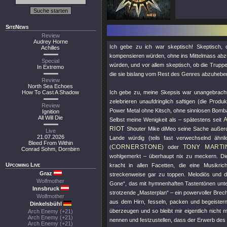
SiteNews
Review
Audrey Horne
Ich gebe zu ich war skeptisch! Skeptisch,
Achilles
kompensieren würden, ohne ins Mittelmass abzu
Special
würden, und vor allem skeptisch, ob die Trup
In Extremo
die sie bislang vom Rest des Genres abzuheben
Review
North Sea Echoes
How To Cast A Shadow
Ich gebe zu, meine Skepsis war unangebrach
zelebrieren unaufdringlich saftigen (die Prod
Review
Power Metal ohne Kitsch, ohne sinnlosen Bomba
Ignition
All Will Die
Selbst meine Wenigkeit als – spätestens seit
RIOT
Shouter Mike diMeo seine Sache außerord
Live
21.07.2026
Lande würdig (teils fast verwechselnd ähnli
Bleed From Within
CORNERSTONE
TONY MARTI
(
) oder
Conrad Sohm, Dornbirn
wohlgemerkt – überhaupt nix zu meckern. Die 
Upcoming Live
kracht in allen Facetten, die eine Musikri
Graz
streckenweise gar zu toppen. Melodiös und d
Wolfmother
Gone“, das mit hymnenhaften Tastentönen unter
Innsbruck
strotzende „Masterplan“ – ein powervoller Brech
Wolfmother
aus dem Hirn, fesseln, packen und begeistern 
Dinkelsbühl
überzeugen und so bleibt mir eigentlich nicht 
Arch Enemy (+21)
Arch Enemy (+21)
nennen und festzustellen, dass der Erwerb des S
Arch Enemy (+21)