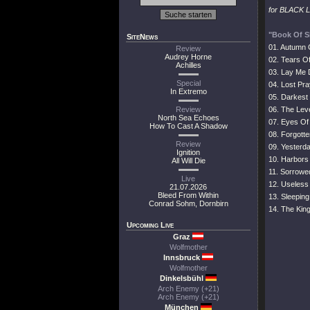
for BLACK LA
"Book Of S
SiteNews
01. Autumn
Review
Audrey Horne
02. Tears 
Achilles
03. Lay Me
Special
04. Lost Pra
In Extremo
05. Darkest
Review
06. The Lev
North Sea Echoes
07. Eyes Of
How To Cast A Shadow
08. Forgott
Review
09. Yesterd
Ignition
10. Harbors 
All Will Die
11. Sorrowe
Live
12. Useless
21.07.2026
Bleed From Within
13. Sleepin
Conrad Sohm, Dornbirn
14. The Kin
Upcoming Live
Graz
Wolfmother
Innsbruck
Wolfmother
Dinkelsbühl
Arch Enemy (+21)
Arch Enemy (+21)
München