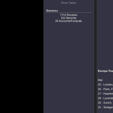
Rose Tattoo
Statistics
7713 Reviews
912 Berichte
26 Konzerte/Festivals
Europa Tou
Mai:
25 - London
26 - Paris,
27 - Haarle
28 - Luxemb
29 - Zurich,
31 - Stuttg