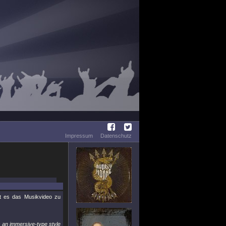
Impressum
Datenschutz
t es das Musikvideo zu
s an immersive-type style