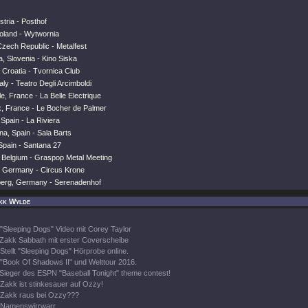
stria - Posthof
Poland - Wytwornia
Czech Republic - Metalfest
na, Slovenia - Kino Siska
 Croatia - Tvornica Club
taly - Teatro Degli Arcimboldi
e, France - La Belle Electrique
x, France - Le Bocher de Palmer
 Spain - La Riviera
na, Spain - Sala Barts
 Spain - Santana 27
, Belgium - Graspop Metal Meeting
, Germany - Circus Krone
erg, Germany - Serenadenhof
kk Wylde
"Sleeping Dogs" Video mit Corey Taylor
Zakk Sabbath mit erster Coverscheibe
Stellt "Sleeping Dogs" Hörprobe online.
"Book Of Shadows II" und Welttour 2016.
Sieger des ESPN "Baseball Tonight" theme contest!
Zakk ist stinkesauer auf Ozzy!
Zakk raus bei Ozzy???
Namenswirrwarr