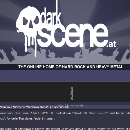
Kein Bild vorhanden.
Zeigt das Video zu "Sleeping Dogs". (Zakk Wylde)
ZAKK WYLDE
l erscheint das neue
Soloalbum
"Book Of Shadows II"
und heute gib
gs". Aktuelle Tourdates findet ihr unten.
the 'Book Of Shadows II' record, we ended up having about 40 basic tracks we put down. It'