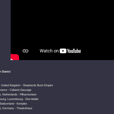
r Dates!
, United Kingdom - Shepherds Bush Empire
 France - Cabaret Sauvage
m, Netherlands - Pilharmonium
ourg, Luxembourg - Den Atelier
 Switzerland - Komplex
art, Germany - Theatrehaus