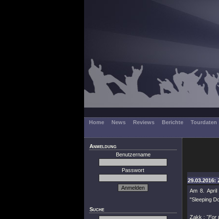
Home
News
Reviews
Berichte
Tourdaten
Anmeldung
Benutzername
Passwort
29.03.2016: 
Am 8. Apri
"Sleeping Do
Suche
Zakk :
"For 