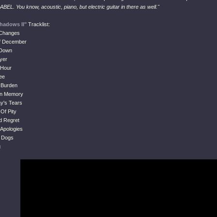
BEL. You know, acoustic, piano, but electric guitar in there as well."
hadows II"
Tracklist:
 Changes
Of December
 Down
yer
 Hour
ee
 Burden
en Memory
ay's Tears
Of Pity
d Regret
 Apologies
g Dogs
g