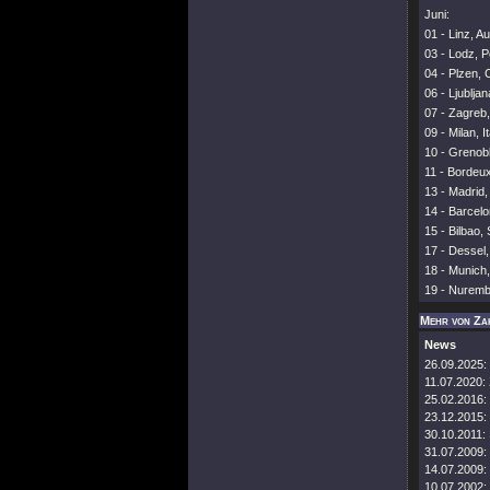
Juni:
01 - Linz, Au
03 - Lodz, 
04 - Plzen, 
06 - Ljublja
07 - Zagreb,
09 - Milan, I
10 - Grenobl
11 - Bordeu
13 - Madrid,
14 - Barcelo
15 - Bilbao,
17 - Dessel
18 - Munich
19 - Nuremb
Mehr von Za
News
26.09.2025:
11.07.2020:
25.02.2016:
23.12.2015:
30.10.2011:
31.07.2009:
14.07.2009:
10.07.2002: