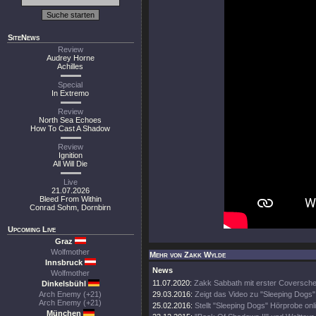
SiteNews
Review
Audrey Horne
Achilles
Special
In Extremo
Review
North Sea Echoes
How To Cast A Shadow
Review
Ignition
All Will Die
Live
21.07.2026
Bleed From Within
Conrad Sohm, Dornbirn
Upcoming Live
Graz
Wolfmother
Mehr von Zakk Wylde
Innsbruck
News
Wolfmother
11.07.2020:
Zakk Sabbath mit erster Coversche
Dinkelsbühl
Arch Enemy (+21)
29.03.2016:
Zeigt das Video zu "Sleeping Dogs"
Arch Enemy (+21)
25.02.2016:
Stellt "Sleeping Dogs" Hörprobe onl
München