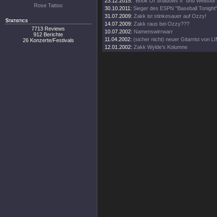
23.12.2015:
"Book Of Shadows II" und Welttour
Rose Tattoo
30.10.2011:
Sieger des ESPN "Baseball Tonight"
31.07.2009:
Zakk ist stinkesauer auf Ozzy!
Statistics
14.07.2009:
Zakk raus bei Ozzy???
7713 Reviews
10.07.2002:
Namenswirrwarr
912 Berichte
11.04.2002:
(sicher nicht) neuer Gitarrist von 
26 Konzerte/Festivals
12.01.2002:
Zakk Wylde’s Kolumne