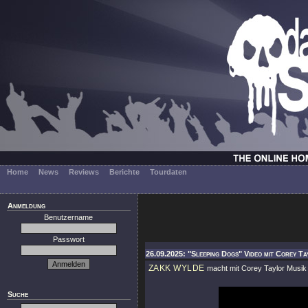
Home
News
Reviews
Berichte
Tourdaten
Anmeldung
Benutzername
Passwort
26.09.2025: "Sleeping Dogs" Video mit Corey T
ZAKK WYLDE
macht mit Corey Taylor Musik u
Suche