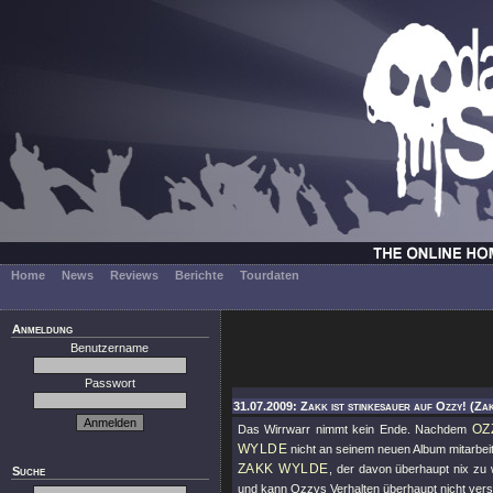
Home
News
Reviews
Berichte
Tourdaten
Anmeldung
Benutzername
Passwort
31.07.2009: Zakk ist stinkesauer auf Ozzy! (Za
OZ
Das Wirrwarr nimmt kein Ende. Nachdem
WYLDE
nicht an seinem neuen Album mitarbeit
ZAKK WYLDE
, der davon überhaupt nix zu 
Suche
und kann Ozzys Verhalten überhaupt nicht vers