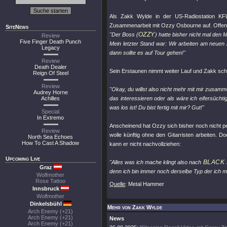
Als Zakk Wylde in der US-Radiostation KF
Zusammenarbeit mit Ozzy Osbourne auf. Offenb
SiteNews
OZZY
"Der Boss (
) hatte bisher nicht mal den
Review
Five Finger Death Punch
Mein letzter Stand war: Wir arbeiten am neuen 
Legacy
dann sollte es auf Tour gehen!"
Review
Death Dealer
Sein Erstaunen nimmt weiter Lauf und Zakk sch
Reign Of Steel
Review
"Okay, du willst also nicht mehr mit mir zusamm
Audrey Horne
Achilles
das interessieren oder als wäre ich eifersüch
was los ist! Du bist fertig mit mir? Gut!"
Special
In Extremo
Anscheinend hat Ozzy sich bisher noch nicht per
Review
wolle künftig ohne den Gitarristen arbeiten. 
North Sea Echoes
How To Cast A Shadow
kann er nicht nachvollziehen:
Upcoming Live
BLACK 
"Alles was ich mache klingt also nach
Graz
denn ich bin immer noch derselbe Typ der ich mi
Wolfmother
Rose Tattoo
Quelle
: Metal Hammer
Innsbruck
Wolfmother
Dinkelsbühl
Mehr von Zakk Wylde
Arch Enemy (+21)
Arch Enemy (+21)
News
Arch Enemy (+21)