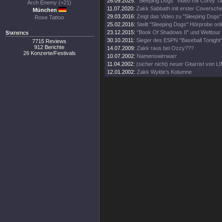
26.09.2025:
"Sleeping Dogs" Video mit Corey Ta
Arch Enemy (+21)
11.07.2020:
Zakk Sabbath mit erster Coversche
München
29.03.2016:
Zeigt das Video zu "Sleeping Dogs"
Rose Tattoo
25.02.2016:
Stellt "Sleeping Dogs" Hörprobe onl
23.12.2015:
"Book Of Shadows II" und Welttour
Statistics
30.10.2011:
Sieger des ESPN "Baseball Tonight"
7715 Reviews
912 Berichte
14.07.2009:
Zakk raus bei Ozzy???
26 Konzerte/Festivals
10.07.2002:
Namenswirrwarr
11.04.2002:
(sicher nicht) neuer Gitarrist von 
12.01.2002:
Zakk Wylde’s Kolumne