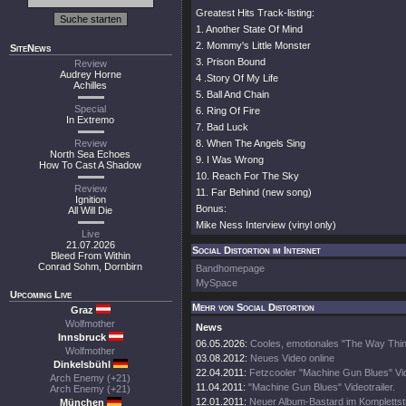
Greatest Hits Track-listing:
1. Another State Of Mind
2. Mommy's Little Monster
SiteNews
3. Prison Bound
Review
Audrey Horne
4 .Story Of My Life
Achilles
5. Ball And Chain
Special
6. Ring Of Fire
In Extremo
7. Bad Luck
Review
8. When The Angels Sing
North Sea Echoes
9. I Was Wrong
How To Cast A Shadow
10. Reach For The Sky
Review
11. Far Behind (new song)
Ignition
Bonus:
All Will Die
Mike Ness Interview (vinyl only)
Live
21.07.2026
Social Distortion im Internet
Bleed From Within
Conrad Sohm, Dornbirn
Bandhomepage
MySpace
Upcoming Live
Mehr von Social Distortion
Graz
Wolfmother
News
Innsbruck
06.05.2026:
Cooles, emotionales "The Way Thin
Wolfmother
03.08.2012:
Neues Video online
Dinkelsbühl
22.04.2011:
Fetzcooler "Machine Gun Blues" Vid
Arch Enemy (+21)
11.04.2011:
"Machine Gun Blues" Videotrailer.
Arch Enemy (+21)
12.01.2011:
Neuer Album-Bastard im Kompletts
München