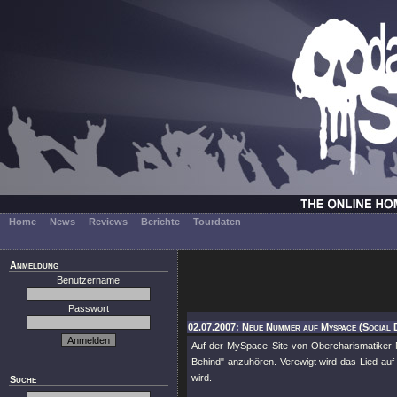
Home
News
Reviews
Berichte
Tourdaten
Anmeldung
Benutzername
Passwort
02.07.2007: Neue Nummer auf Myspace (Social D
Auf der MySpace Site von Obercharismatiker Mi
Behind" anzuhören. Verewigt wird das Lied au
wird.
Suche