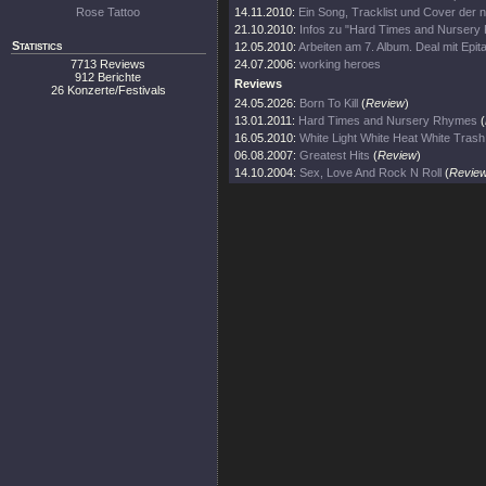
Rose Tattoo
14.11.2010:
Ein Song, Tracklist und Cover der
21.10.2010:
Infos zu "Hard Times and Nursery
Statistics
12.05.2010:
Arbeiten am 7. Album. Deal mit Epi
7713 Reviews
24.07.2006:
working heroes
912 Berichte
Reviews
26 Konzerte/Festivals
24.05.2026:
Born To Kill
(
Review
)
13.01.2011:
Hard Times and Nursery Rhymes
(
16.05.2010:
White Light White Heat White Trash
06.08.2007:
Greatest Hits
(
Review
)
14.10.2004:
Sex, Love And Rock N Roll
(
Revie