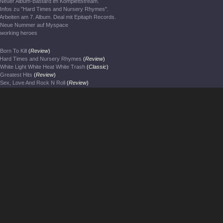
Neuer Album-Bastard im Komplettstream.
Infos zu "Hard Times and Nursery Rhymes".
Arbeiten am 7. Album. Deal mit Epitaph Records.
Neue Nummer auf Myspace
working heroes
Born To Kill
(
Review
)
Hard Times and Nursery Rhymes
(
Review
)
White Light White Heat White Trash
(
Classic
)
Greatest Hits
(
Review
)
Sex, Love And Rock N Roll
(
Review
)