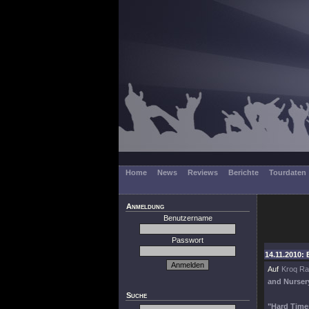
Home
News
Reviews
Berichte
Tourdaten
Anmeldung
Benutzername
Passwort
14.11.2010: 
Auf
Kroq Ra
and Nurse
Suche
"Hard Time