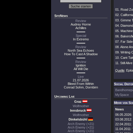
01. Road Z
02. Californ
SiteNews
03. Gimme 
Review
Audrey Horne
04. Diamond
Achilles
05. Machine
Special
06. Bakersfi
In Extremo
07. Far Sid
Review
08. Alone A
North Sea Echoes
09. Writing 
How To Cast A Shadow
10. Cant Tak
Review
11. Still Alive
Ignition
All Will Die
Quelle
: Epit
Live
21.07.2026
Bleed From Within
Social Distor
Conrad Sohm, Dornbirn
Bandhomep
MySpace
Upcoming Live
Graz
Mehr von Soc
Wolfmother
News
Innsbruck
06.05.2026:
Wolfmother
Dinkelsbühl
03.08.2012:
Arch Enemy (+21)
22.04.2011:
Arch Enemy (+21)
11.04.2011:
Arch Enemy (+21)