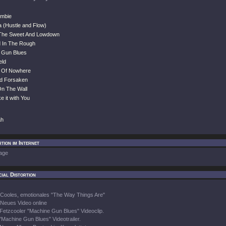
ombie
ia (Hustle and Flow)
The Sweet And Lowdown
 In The Rough
 Gun Blues
eld
e Of Nowhere
nd Forsaken
On The Wall
e it with You
ah
tion im Internet
age
ial Distortion
Cooles, emotionales "The Way Things Are"
Neues Video online
Fetzcooler "Machine Gun Blues" Videoclip.
"Machine Gun Blues" Videotrailer.