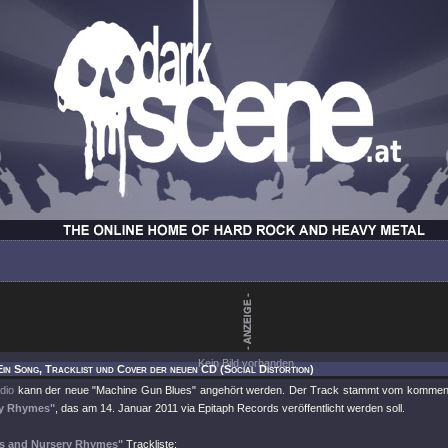
Kein Bild vorhanden.
Ein Song, Tracklist und Cover der neuen CD (Social Distortion)
dio
kann der neue "Machine Gun Blues" angehört werden. Der Track stammt vom komme
ry Rhymes"
, das am 14. Januar 2011 via Epitaph Records veröffentlicht werden soll.
s and Nursery Rhymes"
Trackliste: