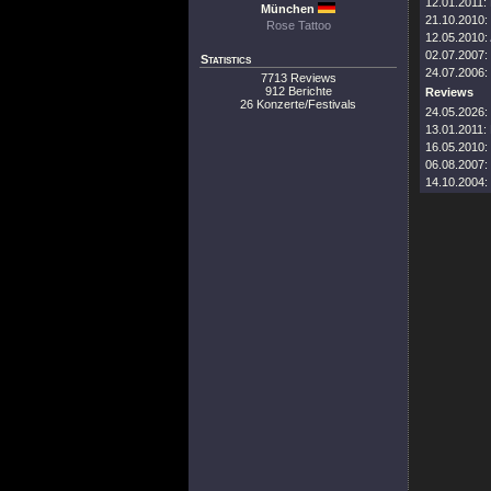
12.01.2011:
München
21.10.2010:
Rose Tattoo
12.05.2010:
02.07.2007:
Statistics
24.07.2006:
7713 Reviews
912 Berichte
Reviews
26 Konzerte/Festivals
24.05.2026:
13.01.2011:
16.05.2010:
06.08.2007:
14.10.2004: