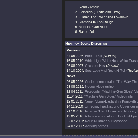
Road Zombie
California (Hustle and Flow)
Gimme The Sweet And Lowdown
Diamond In The Rough
Machine Gun Blues
Bakersfield
Mehr von Social Distortion
Reviews
24.05.2026:
Born To Kill
(
Review
)
16.05.2010:
White Light White Heat White Trash
06.08.2007:
Greatest Hits
(
Review
)
14.10.2004:
Sex, Love And Rock N Roll
(
Revie
News
06.05.2026:
Cooles, emotionales "The Way Thin
03.08.2012:
Neues Video online
22.04.2011:
Fetzcooler "Machine Gun Blues" Vid
11.04.2011:
"Machine Gun Blues" Videotrailer.
12.01.2011:
Neuer Album-Bastard im Kompletts
14.11.2010:
Ein Song, Tracklist und Cover der
21.10.2010:
Infos zu "Hard Times and Nursery
12.05.2010:
Arbeiten am 7. Album. Deal mit Epi
02.07.2007:
Neue Nummer auf Myspace
24.07.2006:
working heroes