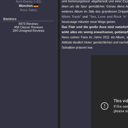
und hemmungsloser abgefackelt und einer Exp
Arch Enemy (+21)
München
eben um die Spur gemütlicher. Genau diese Au
Rose Tattoo
weiteres Album im Stile des grandiosen Dripp
White Trash"
und
"Sex, Love and Rock 'n' 
Statistics
heutzutage mitunter neue Wege gehen.
6973 Reviews
Das Flair und die große Aura sind natürli
458 Classic Reviews
284 Unsigned Reviews
wirkt alles ein wenig erwachsener, gedämpft
Ness seinen Fans im Jahre 2011 ein Album, auf
Attitüde deutlich hinter gemächlichen und nach
Soloalben präsent war.