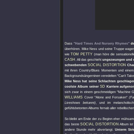
Dass
"Hard Times And Nursery Rhymes"
d
überhören. Mike Ness und seine Truppe wagen
TOM PETTY
wie
(man höre die sensatione
CASH
. All das geschieht
ungezwungen und oh
SOCIAL DISTORTION
schwebenden
Char
mit ihren Country/Blues Momenten und einem 
Backgroundsängerninen veredelten
"Can’t Take 
Mike Ness hat seine Schlachten geschlagen
SD
coolste Album seiner
Karriere aufgen
sich zwar in einem geschmeidigen
"Machine G
WILLIAMS
Cover
"Alone and Forsaken"
(Fa
Liveshows bekannt)
, und im melancholisc
gefühlsbetonten Albums fernab aller rebellisch
So bleibt am Ende der zu Beginn eher mühsam
SOCIAL DISTORTION
das beste
Album ist 
andere Stunde mehr abverlangt.
Unterm Stri