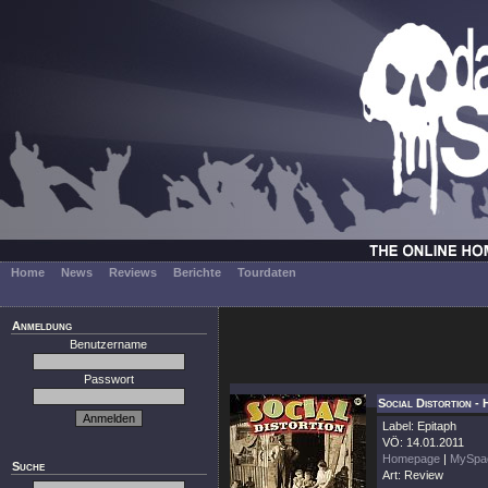
Home
News
Reviews
Berichte
Tourdaten
Anmeldung
Benutzername
Passwort
Social Distortion -
Label: Epitaph
VÖ: 14.01.2011
Homepage
|
MySpa
Suche
Art: Review