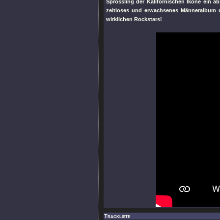
Sprössling der Kalifornischen Ikone ein a
zeitloses und erwachsenes Männeralbum u
wirklichen Rockstars!
Trackliste