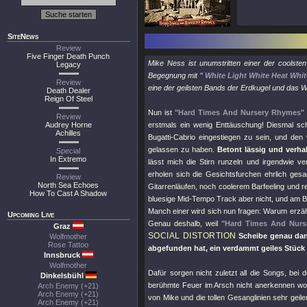
SiteNews
Review
Five Finger Death Punch
Mike Ness ist unumstritten einer der coolst
Legacy
Begegnung mit
" White Light White Heat Whit
Review
eine der geilsten Bands der Erdkugel und das 
Death Dealer
Reign Of Steel
Nun ist
"Hard Times And Nursery Rhymes"
Review
Audrey Horne
erstmals ein wenig Enttäuschung! Diesmal sc
Achilles
Bugatti-Cabrio eingestiegen zu sein, und de
gelassen zu haben.
Betont lässig und verha
Special
In Extremo
lässt mich die Stirn runzeln und irgendwie ve
erholen sich die Gesichtsfurchen ehrlich gesa
Review
North Sea Echoes
Gitarrenläufen, noch coolerem Barfeeling und re
How To Cast A Shadow
bluesige Mid-Tempo Track aber nicht, und am B
Manch einer wird sich nun fragen: Warum erzähl
Upcoming Live
Genau deshalb, weil
"Hard Times And Nurs
Graz
SOCIAL DISTORTION
Scheibe genau dann
Wolfmother
Rose Tattoo
abgefunden hat, ein verdammt geiles Stück 
Innsbruck
Wolfmother
Dafür sorgen nicht zuletzt all die Songs, 
Dinkelsbühl
berühmte Feuer im Arsch nicht anerkennen w
Arch Enemy (+21)
Arch Enemy (+21)
von Mike und die tollen Gesanglinien sehr geil
Arch Enemy (+21)