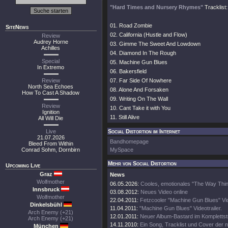
"Hard Times and Nursery Rhymes"
Tracklist:
01. Road Zombie
SiteNews
02. California (Hustle and Flow)
Review
Audrey Horne
03. Gimme The Sweet And Lowdown
Achilles
04. Diamond In The Rough
Special
05. Machine Gun Blues
In Extremo
06. Bakersfield
Review
07. Far Side Of Nowhere
North Sea Echoes
08. Alone And Forsaken
How To Cast A Shadow
09. Writing On The Wall
Review
10. Cant Take it with You
Ignition
11. Still Alive
All Will Die
Live
Social Distortion im Internet
21.07.2026
Bandhomepage
Bleed From Within
Conrad Sohm, Dornbirn
MySpace
Mehr von Social Distortion
Upcoming Live
Graz
News
Wolfmother
06.05.2026:
Cooles, emotionales "The Way Thin
Innsbruck
03.08.2012:
Neues Video online
Wolfmother
22.04.2011:
Fetzcooler "Machine Gun Blues" Vid
Dinkelsbühl
11.04.2011:
"Machine Gun Blues" Videotrailer.
Arch Enemy (+21)
12.01.2011:
Neuer Album-Bastard im Kompletts
Arch Enemy (+21)
14.11.2010:
Ein Song, Tracklist und Cover der
München