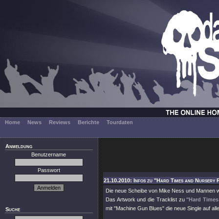
Home
News
Reviews
Berichte
Tourdaten
Anmeldung
Benutzername
Passwort
21.10.2010: Infos zu "Hard Times and Nursery R
Die neue Scheibe von Mike Ness und Mannen w
Das Artwork und die Tracklist zu
"Hard Times
mit "Machine Gun Blues" die neue Single auf all
Suche