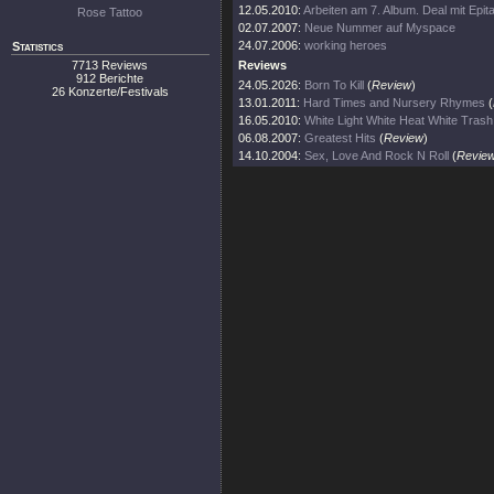
12.05.2010:
Arbeiten am 7. Album. Deal mit Epi
Rose Tattoo
02.07.2007:
Neue Nummer auf Myspace
24.07.2006:
working heroes
Statistics
7713 Reviews
Reviews
912 Berichte
24.05.2026:
Born To Kill
(
Review
)
26 Konzerte/Festivals
13.01.2011:
Hard Times and Nursery Rhymes
(
16.05.2010:
White Light White Heat White Trash
06.08.2007:
Greatest Hits
(
Review
)
14.10.2004:
Sex, Love And Rock N Roll
(
Revie