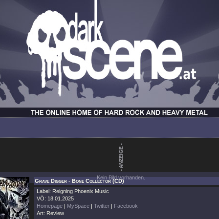
Kein Bild vorhanden.
Grave Digger - Bone Collector (CD)
Label: Reigning Phoenix Music
VÖ: 18.01.2025
Homepage
|
MySpace
|
Twitter
|
Facebook
Art: Review