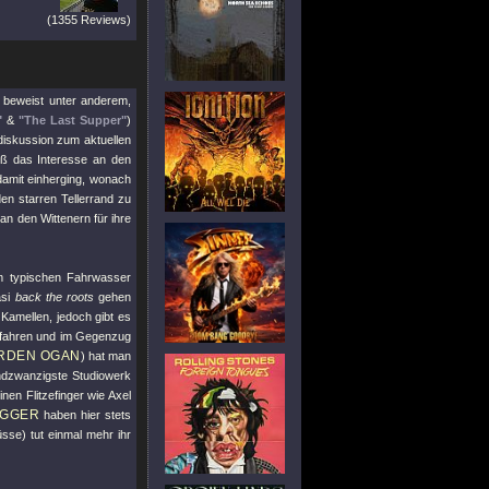
(1355 Reviews)
, beweist unter anderem,
"
&
"The Last Supper"
)
diskussion zum aktuellen
eß das Interesse an den
damit einherging, wonach
en starren Tellerrand zu
an den Wittenern für ihre
 typischen Fahrwasser
asi
back the roots
gehen
e Kamellen, jedoch gibt es
efahren und im Gegenzug
RDEN OGAN
) hat man
undzwanzigste Studiowerk
nen Flitzefinger wie Axel
IGGER
haben hier stets
sse) tut einmal mehr ihr