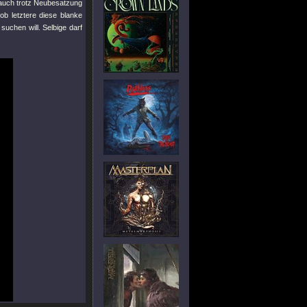
auch trotz Neubesatzung
ob letztere diese blanke
suchen will. Selbige darf