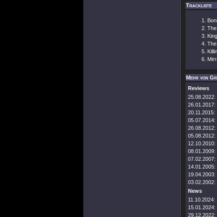
Trackliste
Bon
The
Kin
The
Kill
Mirr
Mehr von Gr
Reviews
25.08.2022:
26.01.2017:
20.11.2015:
05.07.2014:
26.08.2012:
05.08.2012:
12.10.2010:
08.01.2009:
07.02.2007:
14.01.2005:
19.04.2003:
03.02.2002:
News
11.10.2024:
15.01.2024:
29.12.2022: