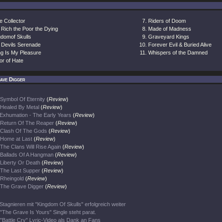
e Collector
Riders of Doom
 Rich the Poor the Dying
Made of Madness
gdomof Skulls
Graveyard Kings
 Devils Serenade
Forever Evil & Buried Alive
ing Is My Pleasure
Whispers of the Damned
or of Hate
ave Digger
Symbol Of Eternity
(
Review
)
Healed By Metal
(
Review
)
Exhumation - The Early Years
(
Review
)
Return Of The Reaper
(
Review
)
Clash Of The Gods
(
Review
)
Home at Last
(
Review
)
The Clans Will Rise Again
(
Review
)
Ballads Of A Hangman
(
Review
)
Liberty Or Death
(
Review
)
The Last Supper
(
Review
)
Rheingold
(
Review
)
The Grave Digger
(
Review
)
Stagnieren mit "Kingdom Of Skulls" erfolgreich weiter
"The Grave Is Yours" Single steht parat.
"Battle Cry" Lyric-Video als Dank an Fans