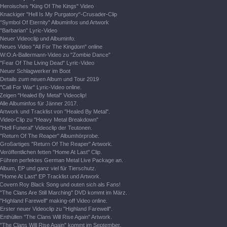
Heroisches "King Of The Kings" Video
Knackiger "Hell Is My Purgatory"-Crusader-Clip
"Symbol Of Eternity" Albuminfos und Artwork
"Barbarian" Lyric-Video
Neuer Videoclip und Albuminfo.
Neues Video "All For The Kingdom" online
W:O:A-Ballermann-Video zu "Zombie Dance"
"Fear Of The Living Dead" Lyric-Video
Neuer Schlagwerker im Boot
Details zum neuen Album und Tour 2019
"Call For War" Lyric-Video online.
Zeigen "Healed By Metal" Videoclip!
Alle Albuminfos für Jänner 2017.
Artwork und Tracklist von "Healed By Metal".
Video-Clip zu "Heavy Metal Breakdown"
"Hell Funeral" Videoclip der Teutonen.
"Return Of The Reaper" Albumhörprobe.
Großartiges "Return Of The Reaper" Artwork.
Veröffentlichen fetten "Home At Last" Clip.
Führen perfektes German Metal Live Package an.
Album, EP und ganz viel für Tierschutz.
"Home At Last" EP Tracklist und Artwork.
Covern Roy Black Song und outen sich als Fans!
"The Clans Are Still Marching" DVD kommt im März.
"Highland Farewell" making-off Video online.
Erster neuer Videoclip zu "Highland Farewell".
Enthüllen "The Clans Will Rise Again" Artwork.
"The Clans Will Rise Again" kommt im September.