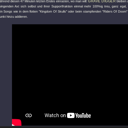
GRAVE DIGGER
hrend diesen 47 Minuten letzten Endes einrasten, wo man will:
bleiben 
ingenden Axt sich selbst und ihrer Supportfraktion einmal mehr 100%ig treu, ganz egal, 
 in Songs wie in dem flotten
"Kingdom Of Skulls"
oder beim stampfenden
"Riders Of Doom"
unkt hinzu addieren.