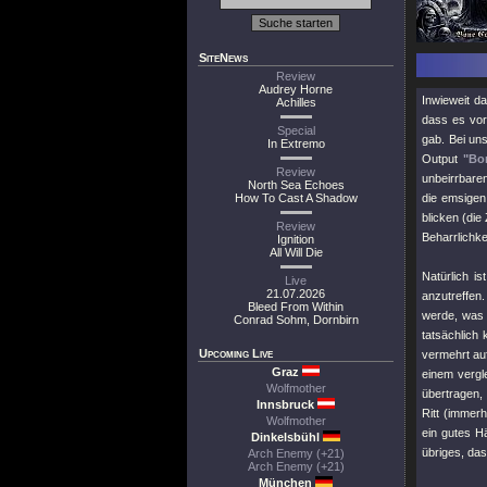
SiteNews
Review
Audrey Horne
Inwieweit d
Achilles
dass es vor
Special
gab. Bei un
In Extremo
Output
"Bo
Review
unbeirrbare
North Sea Echoes
How To Cast A Shadow
die emsigen
blicken (die 
Review
Beharrlichk
Ignition
All Will Die
Natürlich i
Live
21.07.2026
anzutreffen
Bleed From Within
werde, was n
Conrad Sohm, Dornbirn
tatsächlich
Upcoming Live
vermehrt auf
Graz
einem vergl
Wolfmother
übertragen, 
Innsbruck
Ritt (immer
Wolfmother
ein gutes H
Dinkelsbühl
übriges, das
Arch Enemy (+21)
Arch Enemy (+21)
München