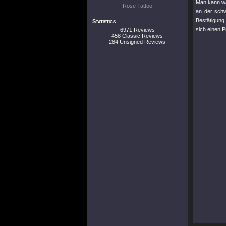
Man kann wä
Rose Tattoo
an der schw
Bestätigung
Statistics
sich einen P
6971 Reviews
458 Classic Reviews
284 Unsigned Reviews