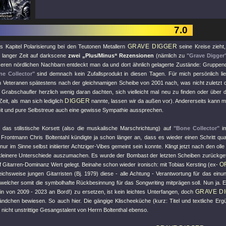
7.0
GRAVE DIGGER
as Kapitel Polarisierung bei den Teutonen Metallern
seine Kreise zieht
 langer Zeit auf darkscene
zwei „Plus/Minus“ Rezensionen
(nämlich zu
"Grave Digger
seren nördlichen Nachbarn entdeckt man da und dort ähnlich gelagerte Zustände: Gruppen
ne Collector"
sind demnach kein Zufallsprodukt in diesen Tagen. Für mich persönlich li
n Veteranen spätestens nach der gleichnamigen Scheibe von 2001 nach, was nicht zuletzt 
 Grabschaufler herzlich wenig daran dachten, sich vielleicht mal neu zu finden oder über d
DIGGER
Zeit, als man sich lediglich
nannte, lassen wir da außen vor). Andererseits kann m
eit und pure Selbstreue auch eine gewisse Sympathie aussprechen.
st das stilistische Korsett (also die muskalische Marschrichtung) auf
"Bone Collector"
im
. Frontmann Chris Boltentahl kündigte ja schon länger an, dass es wieder einen Schritt qu
ur im Sinne selbst initiierter Achtziger-Vibes gemeint sein konnte. Klingt jetzt nach den oll
 kleinere Unterschiede auszumachen. Es wurde der Bombast der letzten Scheiben zurückg
O
 Gitarren-Dominanz Wert gelegt. Beinahe schon wieder ironisch: mit Tobias Kersting (ex-
eichsweise jungen Gitarristen (Bj. 1979) diese - alle Achtung - Verantwortung für das ein
welcher somit die symbolhafte Rückbesinnung für das Songwriting mitprägen soll. Nun ja. Ei
GRAVE D
hin von 2009 - 2023 an Bord!) zu ersetzen, ist kein leichtes Unterfangen, doch
ändchen bewiesen. So auch hier. Die gängige Klischeeküche (kurz: Titel und textliche Ergü
 nicht unstrittige Gesangstalent von Herrn Boltenthal ebenso.