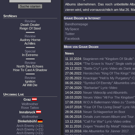
Albums übernehmen. Das noch unbetitelte A
zieren wird, wird vorraussichtlich am Mai 26. M
SiteNews
Grave Digger im Internet
Review
Bandhomepage
Death Dealer
Reign Of Steel
MySpace
Twitter
Review
Facebook
Audrey Horne
Achilles
Mehr von Grave Digger
Special
News
In Extremo
11.10.2024:
Stagnieren mit "Kingdom Of Skulls" 
Review
15.01.2024:
"The Grave Is Yours" Single steht p
North Sea Echoes
29.12.2022:
"Battle Cry" Lyric-Video als Dank 
How To Cast A Shadow
27.06.2022:
Heroisches "King Of The Kings" Vi
Review
22.05.2022:
Knackiger "Hell Is My Purgatory"-C
Ignition
06.05.2022:
"Symbol Of Eternity" Albuminfos un
All Will Die
27.06.2020:
"Barbarian" Lyric-Video
14.04.2020:
Neuer Videoclip und Albuminfo.
Upcoming Live
18.03.2020:
Neues Video "All For The Kingdom" 
Graz
17.08.2018:
W:O:A-Ballermann-Video zu "Zomb
Wolfmother
14.07.2018:
"Fear Of The Living Dead" Lyric-Vi
Rose Tattoo
28.06.2018:
Neuer Schlagwerker im Boot
Innsbruck
Wolfmother
06.06.2018:
Details zum neuen Album und Tour
Dinkelsbühl
13.12.2016:
"Call For War" Lyric-Video online.
Arch Enemy (+21)
30.11.2016:
Zeigen "Healed By Metal" Videoclip!
Arch Enemy (+21)
03.10.2016:
Alle Albuminfos für Jänner 2017.
Arch Enemy (+21)