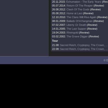
20.11.2015:
Exhumation - The Early Years
(
Rev
05.07.2014:
Return Of The Reaper
(
Review
)
26.08.2012:
Clash Of The Gods
(
Review
)
05.08.2012:
Home at Last
(
Review
)
12.10.2010:
The Clans Will Rise Again
(
Review
)
08.01.2009:
Ballads Of A Hangman
(
Review
)
07.02.2007:
Liberty Or Death
(
Review
)
14.01.2005:
The Last Supper
(
Review
)
19.04.2003:
Rheingold
(
Review
)
03.02.2002:
The Grave Digger
(
Review
)
Tour
21.08:
Sacred Reich, Cryptopsy, The Crown, ...
22.08:
Sacred Reich, Cryptopsy, The Crown, ...
© D