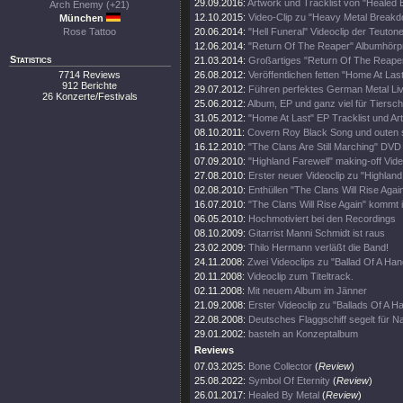
29.09.2016:
Artwork und Tracklist von "Healed 
Arch Enemy (+21)
12.10.2015:
Video-Clip zu "Heavy Metal Break
München
Rose Tattoo
20.06.2014:
"Hell Funeral" Videoclip der Teuton
12.06.2014:
"Return Of The Reaper" Albumhörp
Statistics
21.03.2014:
Großartiges "Return Of The Reaper
7714 Reviews
26.08.2012:
Veröffentlichen fetten "Home At Last
912 Berichte
29.07.2012:
Führen perfektes German Metal Li
26 Konzerte/Festivals
25.06.2012:
Album, EP und ganz viel für Tiersch
31.05.2012:
"Home At Last" EP Tracklist und Ar
08.10.2011:
Covern Roy Black Song und outen s
16.12.2010:
"The Clans Are Still Marching" DV
07.09.2010:
"Highland Farewell" making-off Vide
27.08.2010:
Erster neuer Videoclip zu "Highland
02.08.2010:
Enthüllen "The Clans Will Rise Agai
16.07.2010:
"The Clans Will Rise Again" kommt
06.05.2010:
Hochmotiviert bei den Recordings
08.10.2009:
Gitarrist Manni Schmidt ist raus
23.02.2009:
Thilo Hermann verläßt die Band!
24.11.2008:
Zwei Videoclips zu "Ballad Of A Ha
20.11.2008:
Videoclip zum Titeltrack.
02.11.2008:
Mit neuem Album im Jänner
21.09.2008:
Erster Videoclip zu "Ballads Of A 
22.08.2008:
Deutsches Flaggschiff segelt für 
29.01.2002:
basteln an Konzeptalbum
Reviews
07.03.2025:
Bone Collector
(
Review
)
25.08.2022:
Symbol Of Eternity
(
Review
)
26.01.2017:
Healed By Metal
(
Review
)