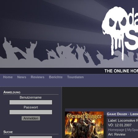
Home
News
Reviews
Berichte
Tourdaten
Anmeldung
Benutzername
Passwort
Grave Digger - Libe
Label: Locomotive 
VÖ: 12.01.2007
Homepage
|
MySpa
Suche
Art: Review