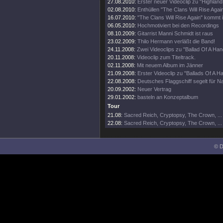
27.08.2010:
Erster neuer Videoclip zu "Highland
02.08.2010:
Enthüllen "The Clans Will Rise Agai
16.07.2010:
"The Clans Will Rise Again" kommt
06.05.2010:
Hochmotiviert bei den Recordings
08.10.2009:
Gitarrist Manni Schmidt ist raus
23.02.2009:
Thilo Hermann verläßt die Band!
24.11.2008:
Zwei Videoclips zu "Ballad Of A Ha
20.11.2008:
Videoclip zum Titeltrack.
02.11.2008:
Mit neuem Album im Jänner
21.09.2008:
Erster Videoclip zu "Ballads Of A 
22.08.2008:
Deutsches Flaggschiff segelt für 
20.09.2002:
Neuer Vertrag
29.01.2002:
basteln an Konzeptalbum
Tour
21.08:
Sacred Reich, Cryptopsy, The Crown, ...
22.08:
Sacred Reich, Cryptopsy, The Crown, ...
© D