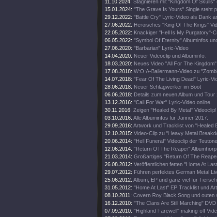
11.10.2024:
Stagnieren mit "Kingdom Of Skulls" 
15.01.2024:
"The Grave Is Yours" Single steht p
29.12.2022:
"Battle Cry" Lyric-Video als Dank 
27.06.2022:
Heroisches "King Of The Kings" Vi
22.05.2022:
Knackiger "Hell Is My Purgatory"-C
06.05.2022:
"Symbol Of Eternity" Albuminfos un
27.06.2020:
"Barbarian" Lyric-Video
14.04.2020:
Neuer Videoclip und Albuminfo.
18.03.2020:
Neues Video "All For The Kingdom" 
17.08.2018:
W:O:A-Ballermann-Video zu "Zomb
14.07.2018:
"Fear Of The Living Dead" Lyric-Vi
28.06.2018:
Neuer Schlagwerker im Boot
06.06.2018:
Details zum neuen Album und Tour
13.12.2016:
"Call For War" Lyric-Video online.
30.11.2016:
Zeigen "Healed By Metal" Videoclip!
03.10.2016:
Alle Albuminfos für Jänner 2017.
29.09.2016:
Artwork und Tracklist von "Healed 
12.10.2015:
Video-Clip zu "Heavy Metal Break
20.06.2014:
"Hell Funeral" Videoclip der Teuton
12.06.2014:
"Return Of The Reaper" Albumhörp
21.03.2014:
Großartiges "Return Of The Reaper
26.08.2012:
Veröffentlichen fetten "Home At Last
29.07.2012:
Führen perfektes German Metal Li
25.06.2012:
Album, EP und ganz viel für Tiersch
31.05.2012:
"Home At Last" EP Tracklist und Ar
08.10.2011:
Covern Roy Black Song und outen s
16.12.2010:
"The Clans Are Still Marching" DV
07.09.2010:
"Highland Farewell" making-off Vide