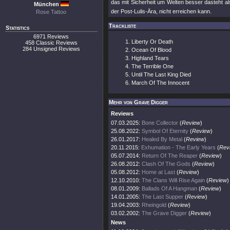
das mit Sicherheit um Welten besser dasteht a
München
der Post-Lulis-Ära, nicht erreichen kann.
Rose Tattoo
Trackliste
Statistics
6971 Reviews
Liberty Or Death
458 Classic Reviews
284 Unsigned Reviews
Ocean Of Blood
Highland Tears
The Terrible One
Until The Last King Died
March Of The Innocent
Mehr von Grave Digger
Reviews
07.03.2025:
Bone Collector
(
Review
)
25.08.2022:
Symbol Of Eternity
(
Review
)
26.01.2017:
Healed By Metal
(
Review
)
20.11.2015:
Exhumation - The Early Years
(
Rev
05.07.2014:
Return Of The Reaper
(
Review
)
26.08.2012:
Clash Of The Gods
(
Review
)
05.08.2012:
Home at Last
(
Review
)
12.10.2010:
The Clans Will Rise Again
(
Review
)
08.01.2009:
Ballads Of A Hangman
(
Review
)
14.01.2005:
The Last Supper
(
Review
)
19.04.2003:
Rheingold
(
Review
)
03.02.2002:
The Grave Digger
(
Review
)
News