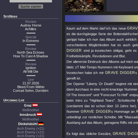
SiteNews
Review
Audrey Horne
GRAV
Kaum auf dem Markt darf ich das neue
Achilles
es die durchgängige Serie der Boltendahl’sc
Special
gerippt habe ich nun das Album auch wirklich f
In Extremo
verschiedene Möglichkeiten hat es auch ge
Review
DIGGER
sind ja inzwischen obligat, geht es
North Sea Echoes
How To Cast A Shadow
Freiheitskämpfe, Revolutionen und Blut.
Der allererste Eindruck des Albums auf mich wa
Review
blieb: zT Mid-Tempo Nummern mit Keyboard und
Ignition
All Will Die
GRAVE DIGGER
Inzwischen habe ich mir
s
gereift ist.
Live
21.07.2026
Der Opener
"Liberty Or Death"
beginnt mit ein
Bleed From Within
dann durchaus in eine recht knackige Nummer w
Conrad Sohm, Dornbirn
Of The Innocent"
und
"Forecourt To Hell"
entpup
Upcoming Live
beim Intro zu
"Highland Tears"
. Schottische
Graz
(verdammt das ist schon über 10 Jahre her)
Wolfmother
GRAVE DIGGER
Nummer
s Hommage an
Innsbruck
unbedingt zur restlichen Scheibe. Mit
"Massad
Wolfmother
Ausklang auf das Album, getragene Riffs mit ori
Dinkelsbühl
Arch Enemy (+21)
Arch Enemy (+21)
GRAVE DIGG
Es folgt das übliche Gesülze,
Arch Enemy (+21)