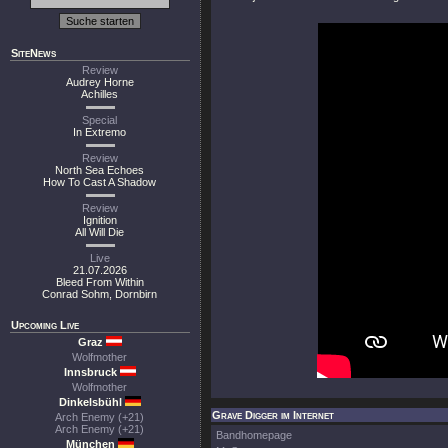
SiteNews
Review
Audrey Horne
Achilles
Special
In Extremo
Review
North Sea Echoes
How To Cast A Shadow
Review
Ignition
All Will Die
Live
21.07.2026
Bleed From Within
Conrad Sohm, Dornbirn
Upcoming Live
Graz
Wolfmother
Innsbruck
Wolfmother
Dinkelsbühl
Grave Digger im Internet
Arch Enemy (+21)
Arch Enemy (+21)
Bandhomepage
München