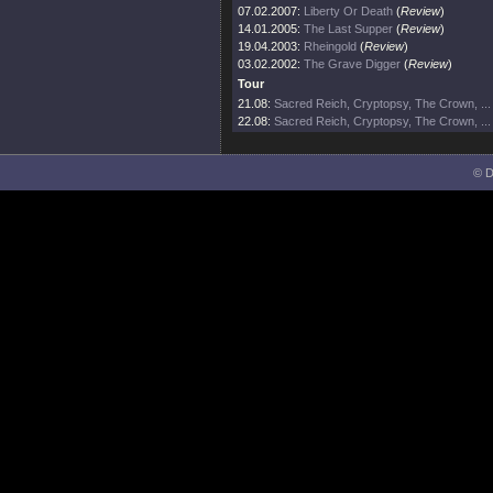
07.02.2007:
Liberty Or Death
(
Review
)
14.01.2005:
The Last Supper
(
Review
)
19.04.2003:
Rheingold
(
Review
)
03.02.2002:
The Grave Digger
(
Review
)
Tour
21.08:
Sacred Reich, Cryptopsy, The Crown, ...
22.08:
Sacred Reich, Cryptopsy, The Crown, ...
© D