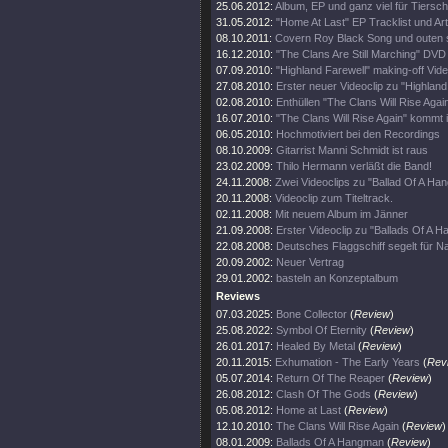
25.06.2012:
Album, EP und ganz viel für Tiersch
31.05.2012:
"Home At Last" EP Tracklist und Ar
08.10.2011:
Covern Roy Black Song und outen s
16.12.2010:
"The Clans Are Still Marching" DV
07.09.2010:
"Highland Farewell" making-off Vide
27.08.2010:
Erster neuer Videoclip zu "Highland
02.08.2010:
Enthüllen "The Clans Will Rise Agai
16.07.2010:
"The Clans Will Rise Again" kommt
06.05.2010:
Hochmotiviert bei den Recordings
08.10.2009:
Gitarrist Manni Schmidt ist raus
23.02.2009:
Thilo Hermann verläßt die Band!
24.11.2008:
Zwei Videoclips zu "Ballad Of A Ha
20.11.2008:
Videoclip zum Titeltrack.
02.11.2008:
Mit neuem Album im Jänner
21.09.2008:
Erster Videoclip zu "Ballads Of A 
22.08.2008:
Deutsches Flaggschiff segelt für 
20.09.2002:
Neuer Vertrag
29.01.2002:
basteln an Konzeptalbum
Reviews
07.03.2025:
Bone Collector
(
Review
)
25.08.2022:
Symbol Of Eternity
(
Review
)
26.01.2017:
Healed By Metal
(
Review
)
20.11.2015:
Exhumation - The Early Years
(
Rev
05.07.2014:
Return Of The Reaper
(
Review
)
26.08.2012:
Clash Of The Gods
(
Review
)
05.08.2012:
Home at Last
(
Review
)
12.10.2010:
The Clans Will Rise Again
(
Review
)
08.01.2009:
Ballads Of A Hangman
(
Review
)