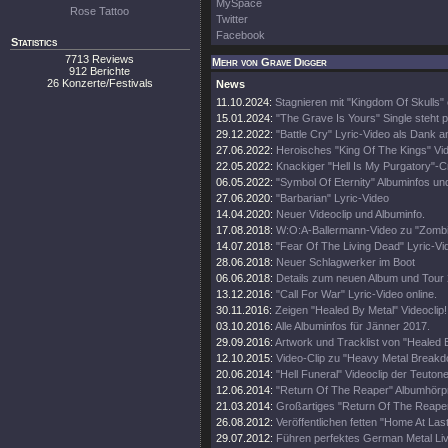
MySpace
Rose Tattoo
Twitter
Facebook
Statistics
7713 Reviews
Mehr von Grave Digger
912 Berichte
26 Konzerte/Festivals
News
11.10.2024:
Stagnieren mit "Kingdom Of Skulls" 
15.01.2024:
"The Grave Is Yours" Single steht p
29.12.2022:
"Battle Cry" Lyric-Video als Dank 
27.06.2022:
Heroisches "King Of The Kings" Vi
22.05.2022:
Knackiger "Hell Is My Purgatory"-C
06.05.2022:
"Symbol Of Eternity" Albuminfos un
27.06.2020:
"Barbarian" Lyric-Video
14.04.2020:
Neuer Videoclip und Albuminfo.
17.08.2018:
W:O:A-Ballermann-Video zu "Zomb
14.07.2018:
"Fear Of The Living Dead" Lyric-Vi
28.06.2018:
Neuer Schlagwerker im Boot
06.06.2018:
Details zum neuen Album und Tour
13.12.2016:
"Call For War" Lyric-Video online.
30.11.2016:
Zeigen "Healed By Metal" Videoclip!
03.10.2016:
Alle Albuminfos für Jänner 2017.
29.09.2016:
Artwork und Tracklist von "Healed 
12.10.2015:
Video-Clip zu "Heavy Metal Break
20.06.2014:
"Hell Funeral" Videoclip der Teuton
12.06.2014:
"Return Of The Reaper" Albumhörp
21.03.2014:
Großartiges "Return Of The Reaper
26.08.2012:
Veröffentlichen fetten "Home At Last
29.07.2012:
Führen perfektes German Metal Li