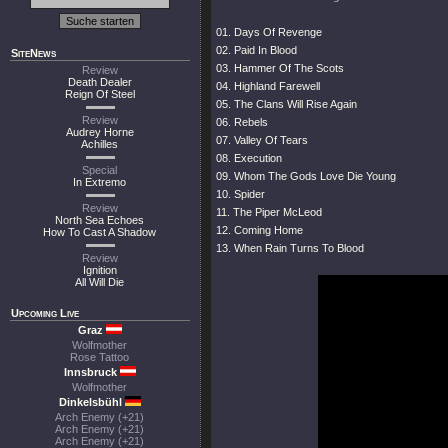
01. Days Of Revenge
02. Paid In Blood
SiteNews
03. Hammer Of The Scots
Review
Death Dealer
04. Highland Farewell
Reign Of Steel
05. The Clans Will Rise Again
Review
06. Rebels
Audrey Horne
07. Valley Of Tears
Achilles
08. Execution
Special
09. Whom The Gods Love Die Young
In Extremo
10. Spider
Review
11. The Piper McLeod
North Sea Echoes
12. Coming Home
How To Cast A Shadow
13. When Rain Turns To Blood
Review
Ignition
All Will Die
Upcoming Live
Graz
Wolfmother
Rose Tattoo
Innsbruck
Wolfmother
Dinkelsbühl
Arch Enemy (+21)
Arch Enemy (+21)
Arch Enemy (+21)