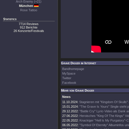
Arch Enemy (+21)
München
Rose Tattoo
Statistics
7714 Reviews
912 Berichte
26 Konzerte/Festivals
Grave Digger im Internet
Bandhomepage
MySpace
Twitter
Facebook
Mehr von Grave Digger
News
11.10.2024:
Stagnieren mit "Kingdom Of Skulls" 
15.01.2024:
"The Grave Is Yours" Single steht p
29.12.2022:
"Battle Cry" Lyric-Video als Dank 
27.06.2022:
Heroisches "King Of The Kings" Vi
22.05.2022:
Knackiger "Hell Is My Purgatory"-C
06.05.2022:
"Symbol Of Eternity" Albuminfos un