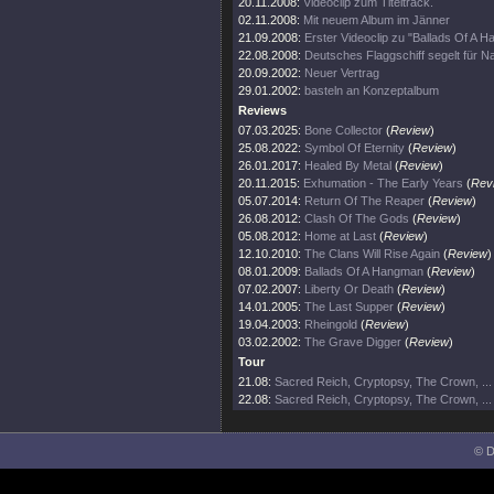
20.11.2008:
Videoclip zum Titeltrack.
02.11.2008:
Mit neuem Album im Jänner
21.09.2008:
Erster Videoclip zu "Ballads Of A 
22.08.2008:
Deutsches Flaggschiff segelt für 
20.09.2002:
Neuer Vertrag
29.01.2002:
basteln an Konzeptalbum
Reviews
07.03.2025:
Bone Collector
(
Review
)
25.08.2022:
Symbol Of Eternity
(
Review
)
26.01.2017:
Healed By Metal
(
Review
)
20.11.2015:
Exhumation - The Early Years
(
Rev
05.07.2014:
Return Of The Reaper
(
Review
)
26.08.2012:
Clash Of The Gods
(
Review
)
05.08.2012:
Home at Last
(
Review
)
12.10.2010:
The Clans Will Rise Again
(
Review
)
08.01.2009:
Ballads Of A Hangman
(
Review
)
07.02.2007:
Liberty Or Death
(
Review
)
14.01.2005:
The Last Supper
(
Review
)
19.04.2003:
Rheingold
(
Review
)
03.02.2002:
The Grave Digger
(
Review
)
Tour
21.08:
Sacred Reich, Cryptopsy, The Crown, ...
22.08:
Sacred Reich, Cryptopsy, The Crown, ...
© D