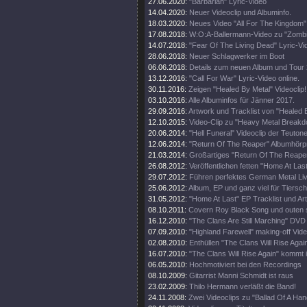
27.06.2020:
"Barbarian" Lyric-Video
14.04.2020:
Neuer Videoclip und Albuminfo.
18.03.2020:
Neues Video "All For The Kingdom" 
17.08.2018:
W:O:A-Ballermann-Video zu "Zomb
14.07.2018:
"Fear Of The Living Dead" Lyric-Vi
28.06.2018:
Neuer Schlagwerker im Boot
06.06.2018:
Details zum neuen Album und Tour
13.12.2016:
"Call For War" Lyric-Video online.
30.11.2016:
Zeigen "Healed By Metal" Videoclip!
03.10.2016:
Alle Albuminfos für Jänner 2017.
29.09.2016:
Artwork und Tracklist von "Healed 
12.10.2015:
Video-Clip zu "Heavy Metal Break
20.06.2014:
"Hell Funeral" Videoclip der Teuton
12.06.2014:
"Return Of The Reaper" Albumhörp
21.03.2014:
Großartiges "Return Of The Reaper
26.08.2012:
Veröffentlichen fetten "Home At Last
29.07.2012:
Führen perfektes German Metal Li
25.06.2012:
Album, EP und ganz viel für Tiersch
31.05.2012:
"Home At Last" EP Tracklist und Ar
08.10.2011:
Covern Roy Black Song und outen s
16.12.2010:
"The Clans Are Still Marching" DV
07.09.2010:
"Highland Farewell" making-off Vide
02.08.2010:
Enthüllen "The Clans Will Rise Agai
16.07.2010:
"The Clans Will Rise Again" kommt
06.05.2010:
Hochmotiviert bei den Recordings
08.10.2009:
Gitarrist Manni Schmidt ist raus
23.02.2009:
Thilo Hermann verläßt die Band!
24.11.2008:
Zwei Videoclips zu "Ballad Of A Ha