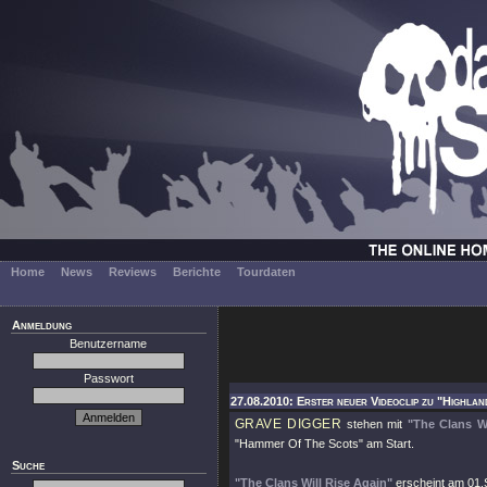
Home
News
Reviews
Berichte
Tourdaten
Anmeldung
Benutzername
Passwort
27.08.2010: Erster neuer Videoclip zu "Highla
GRAVE DIGGER
stehen mit
"The Clans Wi
"Hammer Of The Scots" am Start.
Suche
"The Clans Will Rise Again"
erscheint am 01.S