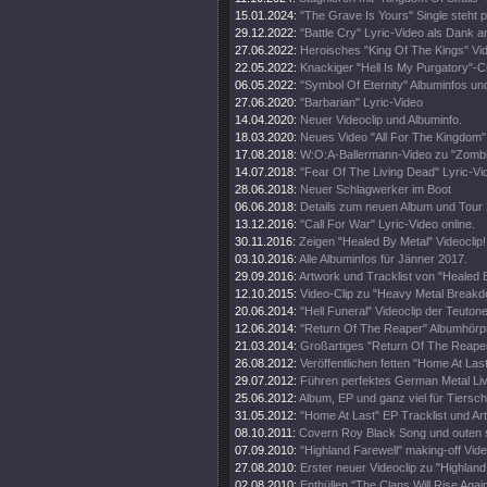
15.01.2024:
"The Grave Is Yours" Single steht p
29.12.2022:
"Battle Cry" Lyric-Video als Dank 
27.06.2022:
Heroisches "King Of The Kings" Vi
22.05.2022:
Knackiger "Hell Is My Purgatory"-C
06.05.2022:
"Symbol Of Eternity" Albuminfos un
27.06.2020:
"Barbarian" Lyric-Video
14.04.2020:
Neuer Videoclip und Albuminfo.
18.03.2020:
Neues Video "All For The Kingdom" 
17.08.2018:
W:O:A-Ballermann-Video zu "Zomb
14.07.2018:
"Fear Of The Living Dead" Lyric-Vi
28.06.2018:
Neuer Schlagwerker im Boot
06.06.2018:
Details zum neuen Album und Tour
13.12.2016:
"Call For War" Lyric-Video online.
30.11.2016:
Zeigen "Healed By Metal" Videoclip!
03.10.2016:
Alle Albuminfos für Jänner 2017.
29.09.2016:
Artwork und Tracklist von "Healed 
12.10.2015:
Video-Clip zu "Heavy Metal Break
20.06.2014:
"Hell Funeral" Videoclip der Teuton
12.06.2014:
"Return Of The Reaper" Albumhörp
21.03.2014:
Großartiges "Return Of The Reaper
26.08.2012:
Veröffentlichen fetten "Home At Last
29.07.2012:
Führen perfektes German Metal Li
25.06.2012:
Album, EP und ganz viel für Tiersch
31.05.2012:
"Home At Last" EP Tracklist und Ar
08.10.2011:
Covern Roy Black Song und outen s
07.09.2010:
"Highland Farewell" making-off Vide
27.08.2010:
Erster neuer Videoclip zu "Highland
02.08.2010:
Enthüllen "The Clans Will Rise Agai