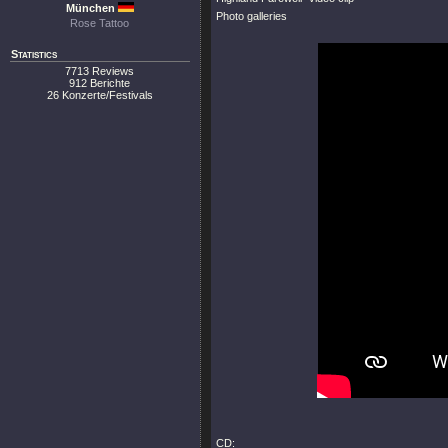
München
Photo galleries
Rose Tattoo
Statistics
7713 Reviews
912 Berichte
26 Konzerte/Festivals
CD: