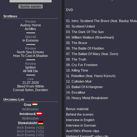
DVD
SiteNews
01. Intro: Scotland The Brave (feat. Bauluy Mu
Review
Audrey Horne
02. Scotland United
Achilles
03. The Dark Of The Sun
Special
04. William Wallace (Braveheart)
In Extremo
05. The Bruce
Review
06. The Battle Of Flodden
North Sea Echoes
07. The Ballad Of Mary (feat. Doro)
How To Cast A Shadow
08. The Truth
Review
09. Cry For Freedom
Ignition
10. Killing Time
All Will Die
11. Rebellion (feat. Hansi Kürsch)
Live
12. Culloden Muir
21.07.2026
Bleed From Within
13. Ballad Of A Hangman
Conrad Sohm, Dornbirn
14. Excalibur
15. Heavy Metal Breakdown
Upcoming Live
Graz
Bonus material:
Wolfmother
Innsbruck
Behind the scenes
Wolfmother
Interview in English
Dinkelsbühl
Interview in German
Arch Enemy (+21)
Axel Ritt's iPhone clips
Arch Enemy (+21)
Arch Enemy (+21)
Highland Farewell" video clip