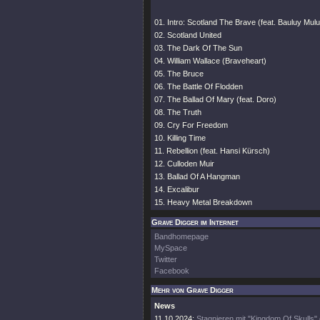
01. Intro: Scotland The Brave (feat. Bauluy Mu
02. Scotland United
03. The Dark Of The Sun
04. William Wallace (Braveheart)
05. The Bruce
06. The Battle Of Flodden
07. The Ballad Of Mary (feat. Doro)
08. The Truth
09. Cry For Freedom
10. Killing Time
11. Rebellion (feat. Hansi Kürsch)
12. Culloden Muir
13. Ballad Of A Hangman
14. Excalibur
15. Heavy Metal Breakdown
Grave Digger im Internet
Bandhomepage
MySpace
Twitter
Facebook
Mehr von Grave Digger
News
11.10.2024:
Stagnieren mit "Kingdom Of Skulls" 