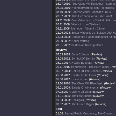
16.07.2010:
"The Clans Will Rise Again" kommt
06.05.2010:
Hochmotiviert bei den Recordings
08.10.2009:
Gitarrist Manni Schmidt ist raus
23.02.2009:
Thilo Hermann verläßt die Band!
24.11.2008:
Zwei Videoclips zu "Ballad Of A Ha
20.11.2008:
Videoclip zum Titeltrack.
02.11.2008:
Mit neuem Album im Jänner
21.09.2008:
Erster Videoclip zu "Ballads Of A 
22.08.2008:
Deutsches Flaggschiff segelt für 
20.09.2002:
Neuer Vertrag
29.01.2002:
basteln an Konzeptalbum
Reviews
07.03.2025:
Bone Collector
(
Review
)
25.08.2022:
Symbol Of Eternity
(
Review
)
26.01.2017:
Healed By Metal
(
Review
)
20.11.2015:
Exhumation - The Early Years
(
Rev
05.07.2014:
Return Of The Reaper
(
Review
)
26.08.2012:
Clash Of The Gods
(
Review
)
05.08.2012:
Home at Last
(
Review
)
12.10.2010:
The Clans Will Rise Again
(
Review
)
08.01.2009:
Ballads Of A Hangman
(
Review
)
07.02.2007:
Liberty Or Death
(
Review
)
14.01.2005:
The Last Supper
(
Review
)
19.04.2003:
Rheingold
(
Review
)
03.02.2002:
The Grave Digger
(
Review
)
Tour
21.08:
Sacred Reich, Cryptopsy, The Crown, ...