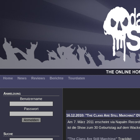
Home
News
Reviews
Berichte
Tourdaten
Anmeldung
Benutzername
Passwort
16.12.2010: "The Clans Are Still Marching" D
Am 7. März 2011 erscheint via Napalm Recor
ist die Show zum 30 Geburtstag auf dem Wacke
Suche
"The Clans Are Still Marching"
Tracklist: