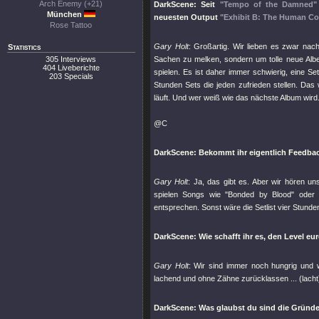
Arch Enemy (+21)
DarkScene: Seit
"Tempo of the Damned"
München
neuesten Output
"Exhibit B: The Human Co
Rose Tattoo
Gary Holt
: Großartig. Wir lieben es zwar nach
Statistics
305 Interviews
Sachen zu melken, sondern um tolle neue Albe
404 Liveberichte
spielen. Es ist daher immer schwierig, eine Set
203 Specials
Stunden Sets die jeden zufrieden stellen. Das 
läuft. Und wer weiß wie das nächste Album wird
@C
DarkScene: Bekommt ihr eigentlich Feedba
Gary Holt
: Ja, das gibt es. Aber wir hören u
spielen Songs wie
"Bonded by Blood"
ode
entsprechen. Sonst wäre die Setlist vier Stunden
DarkScene: Wie schafft ihr es, den Level e
Gary Holt
: Wir sind immer noch hungrig und 
lachend und ohne Zähne zurücklassen ... (lacht
DarkScene: Was glaubst du sind die Gründe