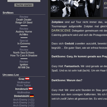
E
ve
SiteNews
Review
Death Dealer
Zeitpläne
sind auf Tour nicht immer das, w
Reign Of Steel
Tourmanager aufgestellte Zeitplan mal glei
Review
DARKSCENE
Delegation gemeinsam mit de
Audrey Horne
Achilles
Catering gebracht wird und sich die Protagonis
Special
In Extremo
Dass sich
Geduld
zuweilen auszahlt, beweis
begrüßt ... Ein guter Start, wie wir erfreut festste
Review
North Sea Echoes
How To Cast A Shadow
DarkScene: Gary, ihr kommt gerade aus Prag u
Review
Ignition
Gary Holt
:
Fantastisch.
Wir sind gerade an de
All Will Die
Spaß. Und es ist sehr kalt (lacht). Um ein Haar 
Upcoming Live
Graz
DarkScene: Warum das?
Wolfmother
Rose Tattoo
Innsbruck
Gary Holt
: Wir sind acht Stunden im Stau ge
Wolfmother
komme aus dem sonnigen Kalifornien. Wo ich 
Dinkelsbühl
seit ich zwölf Jahre alt gewesen bin. Es wird zwar
Arch Enemy (+21)
Arch Enemy (+21)
Arch Enemy (+21)