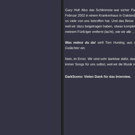
Gary Holt
: Also das Schlimmste war sicher Pa
Februar 2002 in einem Krankenhaus in Oakland 
so viele von uns betroffen hat. Und das Beste
weil wir dazu beigetragen haben, etwas komplett
meinem Fünfziger entfernt (lacht), wie wir alle .
Was redest du da!
wirft Tom Hunting, aus 
Gelächter ein.
Nein, im Ernst. Wir sind sehr dankbar dafür, d
immer Songs für uns selbst, weil wir die Musik m
DarkScene: Vielen Dank für das Interview.