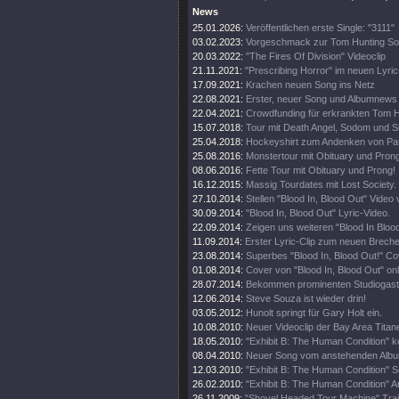
News
25.01.2026:
Veröffentlichen erste Single: "3111"
03.02.2023:
Vorgeschmack zur Tom Hunting So
20.03.2022:
"The Fires Of Division" Videoclip
21.11.2021:
"Prescribing Horror" im neuen Lyri
17.09.2021:
Krachen neuen Song ins Netz
22.08.2021:
Erster, neuer Song und Albumnews
22.04.2021:
Crowdfunding für erkrankten Tom H
15.07.2018:
Tour mit Death Angel, Sodom und Su
25.04.2018:
Hockeyshirt zum Andenken von Pau
25.08.2016:
Monstertour mit Obituary und Prong
08.06.2016:
Fette Tour mit Obituary und Prong!
16.12.2015:
Massig Tourdates mit Lost Society.
27.10.2014:
Stellen "Blood In, Blood Out" Video 
30.09.2014:
"Blood In, Blood Out" Lyric-Video.
22.09.2014:
Zeigen uns weiteren "Blood In Blood
11.09.2014:
Erster Lyric-Clip zum neuen Brech
23.08.2014:
Superbes "Blood In, Blood Out!" Cov
01.08.2014:
Cover von "Blood In, Blood Out" onl
28.07.2014:
Bekommen prominenten Studiogast
12.06.2014:
Steve Souza ist wieder drin!
03.05.2012:
Hunolt springt für Gary Holt ein.
10.08.2010:
Neuer Videoclip der Bay Area Titan
18.05.2010:
"Exhibit B: The Human Condition" 
08.04.2010:
Neuer Song vom anstehenden Album
12.03.2010:
"Exhibit B: The Human Condition" S
26.02.2010:
"Exhibit B: The Human Condition" Ar
26.11.2009:
"Shovel Headed Tour Machine" Trail