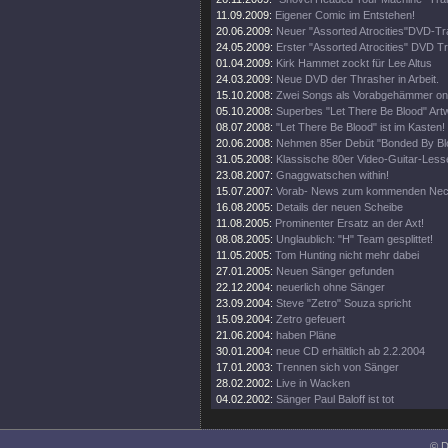
11.09.2009:
Eigener Comic im Entstehen!
20.06.2009:
Neuer "Assorted Atrocities"DVD-Tra
24.05.2009:
Erster "Assorted Atrocities" DVD Tra
01.04.2009:
Kirk Hammet zockt für Lee Altus
24.03.2009:
Neue DVD der Thrasher in Arbeit.
15.10.2008:
Zwei Songs als Vorabgehämmer onl
05.10.2008:
Superbes "Let There Be Blood" Artw
08.07.2008:
"Let There Be Blood" ist im Kasten!
20.06.2008:
Nehmen 85er Debüt "Bonded By Blo
31.05.2008:
Klassische 80er Video-Guitar-Lesse
23.08.2007:
Gnaggwatschen within!
15.07.2007:
Vorab- News zum kommenden Nec
16.08.2005:
Details der neuen Scheibe
11.08.2005:
Prominenter Ersatz an der Axt!
08.08.2005:
Unglaublich: "H" Team gesplittet!
11.05.2005:
Tom Hunting nicht mehr dabei
27.01.2005:
Neuen Sänger gefunden
22.12.2004:
neuerlich ohne Sänger
23.09.2004:
Steve "Zetro" Souza spricht
15.09.2004:
Zetro gefeuert
21.06.2004:
haben Pläne
30.01.2004:
neue CD erhältlich ab 2.2.2004
17.01.2003:
Trennen sich von Sänger
28.02.2002:
Live in Wacken
04.02.2002:
Sänger Paul Baloff ist tot
© D