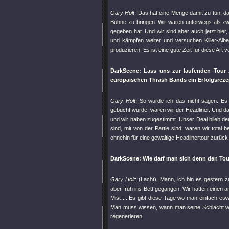
Gary Holt
: Das hat eine Menge damit zu tun, 
Bühne zu bringen. Wir waren unterwegs als z
gegeben hat. Und wir sind aber auch jetzt hier,
und kämpfen weiter und versuchen Killer-Alben
produzieren. Es ist eine gute Zeit für diese Art 
DarkScene: Lass uns zur laufenden Tour 
europäischen Thrash Bands
ein Erfolgsreze
Gary Holt
: So würde ich das nicht sagen. Es 
gebucht wurde, waren wir der Headliner. Und 
und wir haben zugestimmt. Unser Deal blieb de
sind, mit von der Partie sind, waren wir tota
ohnehin für eine gewaltige Headlinertour zurück .
DarkScene: Wie darf man sich denn den
Tou
Gary Holt
: (Lacht). Mann, ich bin es gestern z
aber früh ins Bett gegangen. Wir hatten einen
Mist ... Es gibt diese Tage wo man einfach 
Man muss wissen, wann man seine Schlacht wähl
regenerieren.