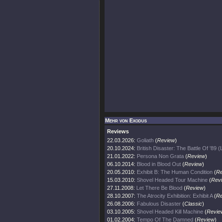
Mehr von Exodus
Reviews
22.03.2026:
Goliath
(
Review
)
20.10.2024:
British Disaster: The Battle Of '89 (
21.01.2022:
Persona Non Grata
(
Review
)
06.10.2014:
Blood in Blood Out
(
Review
)
20.05.2010:
Exhibit B: The Human Condition
(
Re
15.03.2010:
Shovel Headed Tour Machine
(
Rev
27.11.2008:
Let There Be Blood
(
Review
)
28.10.2007:
The Atrocity Exhibition: Exhibit A
(
Re
26.08.2006:
Fabulous Disaster
(
Classic
)
03.10.2005:
Shovel Headed Kill Machine
(
Revie
01.02.2004:
Tempo Of The Damned
(
Review
)