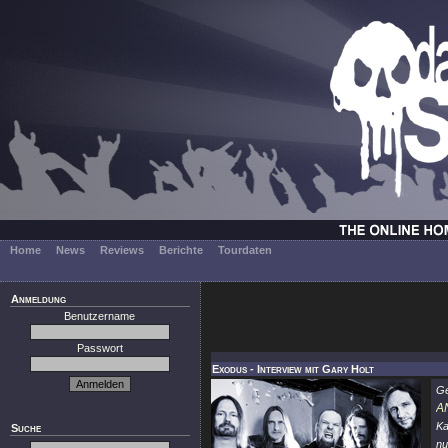
Home
News
Reviews
Berichte
Tourdaten
Anmeldung
Benutzername
Passwort
Exodus - Interview mit Gary Holt
G
A
Ka
Suche
nu