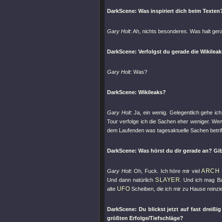
DarkScene: Was inspiriert dich beim Texten
Gary Holt
: Ah, nichts besonderes. Was halt gera
DarkScene: Verfolgst du gerade die Wikileak
Gary Holt
: Was?
DarkScene: Wikileaks?
Gary Holt
: Ja, ein wenig. Gelegentlich gehe ic
Tour verfolge ich die Sachen eher weniger. Wenn
dem Laufenden was tagesaktuelle Sachen betrifft
DarkScene: Was hörst du dir gerade an? Gibt
ARCH
Gary Holt
: Oh, Fuck. Ich höre mir viel
SLAYER
Und dann natürlich
. Und ich mag B
UFO
alte
Scheiben, die ich mir zu Hause reinzie
DarkScene: Du blickst jetzt auf fast dreiß
größten Erfolge/Tiefschläge?