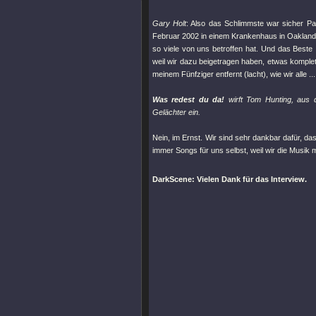
Gary Holt
: Also das Schlimmste war sicher Pa
Februar 2002 in einem Krankenhaus in Oakland 
so viele von uns betroffen hat. Und das Beste
weil wir dazu beigetragen haben, etwas komplett
meinem Fünfziger entfernt (lacht), wie wir alle .
Was redest du da!
wirft Tom Hunting, aus 
Gelächter ein.
Nein, im Ernst. Wir sind sehr dankbar dafür, d
immer Songs für uns selbst, weil wir die Musik m
DarkScene: Vielen Dank für das Interview.