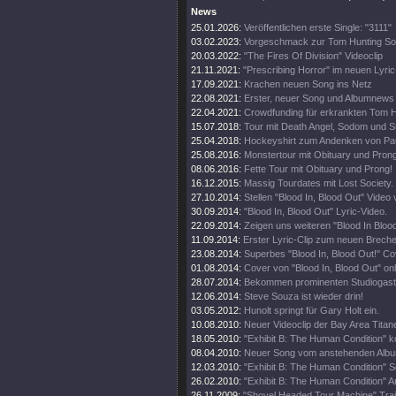
News
25.01.2026:
Veröffentlichen erste Single: "3111"
03.02.2023:
Vorgeschmack zur Tom Hunting So
20.03.2022:
"The Fires Of Division" Videoclip
21.11.2021:
"Prescribing Horror" im neuen Lyri
17.09.2021:
Krachen neuen Song ins Netz
22.08.2021:
Erster, neuer Song und Albumnews
22.04.2021:
Crowdfunding für erkrankten Tom H
15.07.2018:
Tour mit Death Angel, Sodom und Su
25.04.2018:
Hockeyshirt zum Andenken von Pau
25.08.2016:
Monstertour mit Obituary und Prong
08.06.2016:
Fette Tour mit Obituary und Prong!
16.12.2015:
Massig Tourdates mit Lost Society.
27.10.2014:
Stellen "Blood In, Blood Out" Video 
30.09.2014:
"Blood In, Blood Out" Lyric-Video.
22.09.2014:
Zeigen uns weiteren "Blood In Blood
11.09.2014:
Erster Lyric-Clip zum neuen Brech
23.08.2014:
Superbes "Blood In, Blood Out!" Cov
01.08.2014:
Cover von "Blood In, Blood Out" onl
28.07.2014:
Bekommen prominenten Studiogast
12.06.2014:
Steve Souza ist wieder drin!
03.05.2012:
Hunolt springt für Gary Holt ein.
10.08.2010:
Neuer Videoclip der Bay Area Titan
18.05.2010:
"Exhibit B: The Human Condition" 
08.04.2010:
Neuer Song vom anstehenden Album
12.03.2010:
"Exhibit B: The Human Condition" S
26.02.2010:
"Exhibit B: The Human Condition" Ar
26.11.2009:
"Shovel Headed Tour Machine" Trail