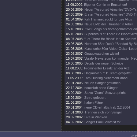
11.09.2009:
Eigener Comic im Entstehen!
20.06.2009:
Neuer "Assorted Atrocities"DVD-Tra
24.05.2009:
Erster "Assorted Atrocities" DVD Tra
01.04.2009:
Kirk Hammet zockt für Lee Altus
24.03.2009:
Neue DVD der Thrasher in Arbeit.
15.10.2008:
Zwei Songs als Vorabgehämmer onl
05.10.2008:
Superbes "Let There Be Blood" Artw
08.07.2008:
"Let There Be Blood" ist im Kasten!
20.06.2008:
Nehmen 85er Debüt "Bonded By Blo
31.05.2008:
Klassische 80er Video-Guitar-Lesse
23.08.2007:
Gnaggwatschen within!
15.07.2007:
Vorab- News zum kommenden Nec
16.08.2005:
Details der neuen Scheibe
11.08.2005:
Prominenter Ersatz an der Axt!
08.08.2005:
Unglaublich: "H" Team gesplittet!
11.05.2005:
Tom Hunting nicht mehr dabei
27.01.2005:
Neuen Sänger gefunden
22.12.2004:
neuerlich ohne Sänger
23.09.2004:
Steve "Zetro" Souza spricht
15.09.2004:
Zetro gefeuert
21.06.2004:
haben Pläne
30.01.2004:
neue CD erhältlich ab 2.2.2004
17.01.2003:
Trennen sich von Sänger
28.02.2002:
Live in Wacken
04.02.2002:
Sänger Paul Baloff ist tot
© D