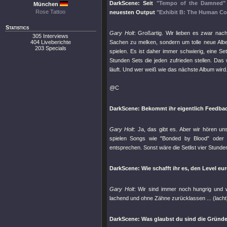
DarkScene: Seit
"Tempo of the Damned"
München
Rose Tattoo
neuesten Output
"Exhibit B: The Human Co
Statistics
Gary Holt
: Großartig. Wir lieben es zwar nach
305 Interviews
404 Liveberichte
Sachen zu melken, sondern um tolle neue Albe
203 Specials
spielen. Es ist daher immer schwierig, eine Set
Stunden Sets die jeden zufrieden stellen. Das 
läuft. Und wer weiß wie das nächste Album wird
@C
DarkScene: Bekommt ihr eigentlich Feedba
Gary Holt
: Ja, das gibt es. Aber wir hören u
spielen Songs wie
"Bonded by Blood"
ode
entsprechen. Sonst wäre die Setlist vier Stunden
DarkScene: Wie schafft ihr es, den Level e
Gary Holt
: Wir sind immer noch hungrig und 
lachend und ohne Zähne zurücklassen ... (lacht
DarkScene: Was glaubst du sind die Gründe