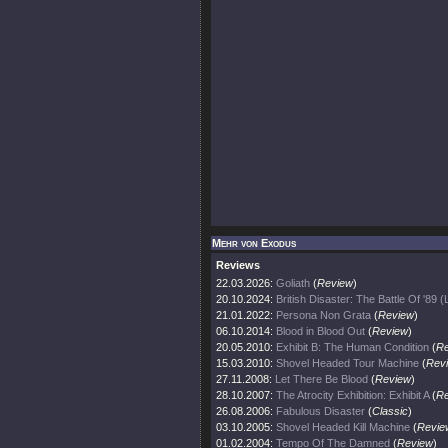
Mehr von Exodus
Reviews
22.03.2026:
Goliath
(
Review
)
20.10.2024:
British Disaster: The Battle Of '89 (
21.01.2022:
Persona Non Grata
(
Review
)
06.10.2014:
Blood in Blood Out
(
Review
)
20.05.2010:
Exhibit B: The Human Condition
(
Re
15.03.2010:
Shovel Headed Tour Machine
(
Rev
27.11.2008:
Let There Be Blood
(
Review
)
28.10.2007:
The Atrocity Exhibition: Exhibit A
(
Re
26.08.2006:
Fabulous Disaster
(
Classic
)
03.10.2005:
Shovel Headed Kill Machine
(
Revie
01.02.2004:
Tempo Of The Damned
(
Review
)