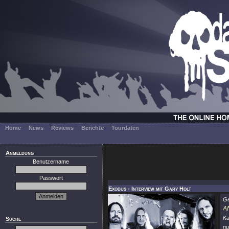
Home
News
Reviews
Berichte
Tourdaten
Anmeldung
Benutzername
Passwort
Exodus - Interview mit Gary Holt
G
A
Ka
Suche
nu