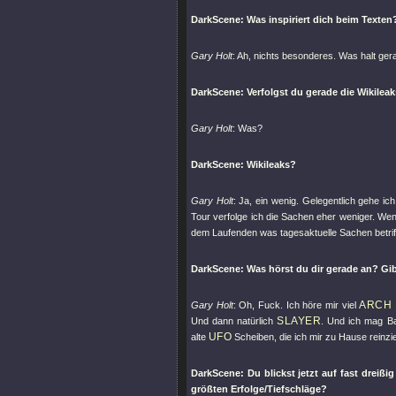
DarkScene: Was inspiriert dich beim Texten
Gary Holt
: Ah, nichts besonderes. Was halt gera
DarkScene: Verfolgst du gerade die Wikileak
Gary Holt
: Was?
DarkScene: Wikileaks?
Gary Holt
: Ja, ein wenig. Gelegentlich gehe ic
Tour verfolge ich die Sachen eher weniger. Wenn
dem Laufenden was tagesaktuelle Sachen betrifft
DarkScene: Was hörst du dir gerade an? Gibt
ARCH
Gary Holt
: Oh, Fuck. Ich höre mir viel
SLAYER
Und dann natürlich
. Und ich mag B
UFO
alte
Scheiben, die ich mir zu Hause reinzie
DarkScene: Du blickst jetzt auf fast dreiß
größten Erfolge/Tiefschläge?