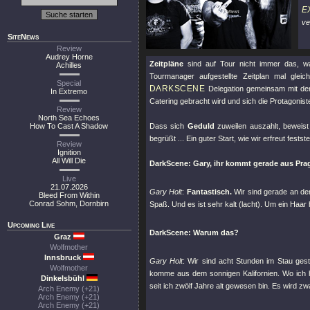
E
ve
SiteNews
Review
Audrey Horne
Zeitpläne
sind auf Tour nicht immer das, w
Achilles
Tourmanager aufgestellte Zeitplan mal glei
Special
DARKSCENE
Delegation gemeinsam mit de
In Extremo
Catering gebracht wird und sich die Protagonis
Review
North Sea Echoes
How To Cast A Shadow
Dass sich
Geduld
zuweilen auszahlt, beweis
begrüßt ... Ein guter Start, wie wir erfreut festste
Review
Ignition
All Will Die
DarkScene: Gary, ihr kommt gerade aus Prag u
Live
21.07.2026
Gary Holt
:
Fantastisch.
Wir sind gerade an de
Bleed From Within
Conrad Sohm, Dornbirn
Spaß. Und es ist sehr kalt (lacht). Um ein Haar 
Upcoming Live
DarkScene: Warum das?
Graz
Wolfmother
Innsbruck
Gary Holt
: Wir sind acht Stunden im Stau ge
Wolfmother
komme aus dem sonnigen Kalifornien. Wo ich 
Dinkelsbühl
seit ich zwölf Jahre alt gewesen bin. Es wird zwar
Arch Enemy (+21)
Arch Enemy (+21)
Arch Enemy (+21)