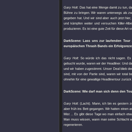
Gary Holt
: Das hat eine Menge damit zu tun, 
Bühne zu bringen. Wir waren unterwegs als z
gegeben hat. Und wir sind aber auch jetzt hier,
und kämpfen weiter und versuchen Killer-Alben
produzieren. Es ist eine gute Zeit für diese Art 
DarkScene: Lass uns zur laufenden Tour 
europäischen Thrash Bands
ein Erfolgsreze
Gary Holt
: So würde ich das nicht sagen. Es 
gebucht wurde, waren wir der Headliner. Und 
und wir haben zugestimmt. Unser Deal blieb de
sind, mit von der Partie sind, waren wir tota
ohnehin für eine gewaltige Headlinertour zurück .
DarkScene: Wie darf man sich denn den
Tou
Gary Holt
: (Lacht). Mann, ich bin es gestern z
aber früh ins Bett gegangen. Wir hatten einen
Mist ... Es gibt diese Tage wo man einfach 
Man muss wissen, wann man seine Schlacht wähl
regenerieren.