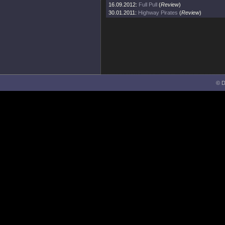
16.09.2012:
Full Pull
(
Review
)
30.01.2011:
Highway Pirates
(
Review
)
© D