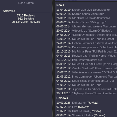
Rose Tattoo
News
13.04.2019:
Kredenzen Live-Doppeldecker
Statistics
02.03.2018:
Knallen neues Video raus
7713 Reviews
26.01.2018:
Alle "Dust To Gold" Albuminfos
912 Berichte
26 Konzerte/Festivals
09.09.2014:
Fetter Clip zu "Riding High".
06.08.2014:
Albumtrailer und weitere Tourdaten
20.07.2014:
Videoclip zu "Storm Of Blades".
24.06.2014:
"Storm Of Blades" Artwork und alle 
13.06.2014:
Neues Album und Tour im Herbst.
24.03.2014:
Geben Sommer Festivals & weiter
19.03.2014:
Darkscene presents: Bullet live in I
22.10.2013:
Mit Primal Fear "Full Pull through E
04.04.2013:
Rocken das "Rolling Home" Video.
23.12.2012:
Erik Almström steigt aus.
05.09.2012:
Neues Stück "All Fired Up" als Hör
31.08.2012:
Zweiter "Full Pull" Album Teaser onl
13.07.2012:
Videoteaser zur neuen CD "Full Bull
22.06.2012:
Infos zum neuen Album und Tourda
04.06.2012:
Neue Single erscheint am 13. Juli
24.05.2012:
Neues Album und Tour
28.01.2011:
Superbe Co-Headliner Tour mit Enfo
30.11.2010:
"Highway Pirates" kommt im Feber 
Reviews
10.01.2026:
Kickstarter
(
Review
)
07.07.2019:
Live
(
Review
)
21.07.2018:
Dust To Gold
(
Review
)
02.09.2014:
Storm Of Blades
(
Review
)