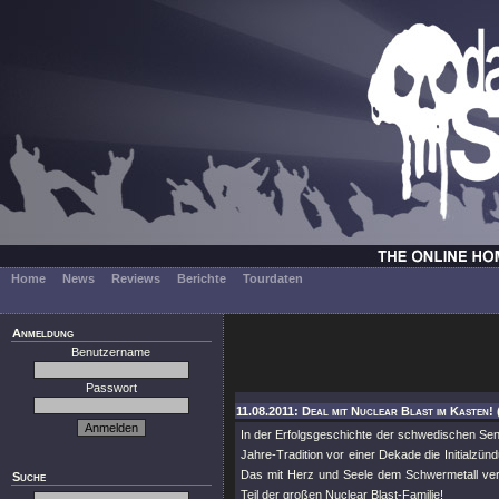
Home
News
Reviews
Berichte
Tourdaten
Anmeldung
Benutzername
Passwort
11.08.2011: Deal mit Nuclear Blast im Kasten! 
In der Erfolgsgeschichte der schwedischen Se
Jahre-Tradition vor einer Dekade die Initialzün
Das mit Herz und Seele dem Schwermetall vers
Suche
Teil der großen Nuclear Blast-Familie!