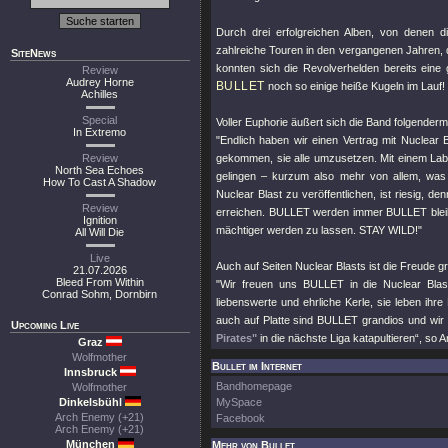
Durch drei erfolgreichen Alben, von denen d
zahlreiche Touren in den vergangenen Jahren
SiteNews
konnten sich die Revolverhelden bereits eine 
Review
Audrey Horne
BULLET
noch so einige heiße Kugeln im Lauf!
Achilles
Special
Voller Euphorie äußert sich die Band folgender
In Extremo
"Endlich haben wir einen Vertrag mit Nuclear 
Review
gekommen, sie alle umzusetzen. Mit einem Labe
North Sea Echoes
gelingen – kurzum also mehr von allem, was
How To Cast A Shadow
Nuclear Blast zu veröffentlichen, ist riesig, 
Review
erreichen. BULLET werden immer BULLET bleibe
Ignition
mächtiger werden zu lassen. STAY WILD!"
All Will Die
Live
Auch auf Seiten Nuclear Blasts ist die Freude g
21.07.2026
Bleed From Within
"Wir freuen uns BULLET in die Nuclear Bla
Conrad Sohm, Dornbirn
liebenswerte und ehrliche Kerle, sie leben ihr
auch auf Platte sind BULLET grandios und wir 
Upcoming Live
Pirates"
in die nächste Liga katapultieren“, so 
Graz
Wolfmother
Bullet im Internet
Innsbruck
Bandhomepage
Wolfmother
Dinkelsbühl
MySpace
Arch Enemy (+21)
Facebook
Arch Enemy (+21)
München
Mehr von Bullet