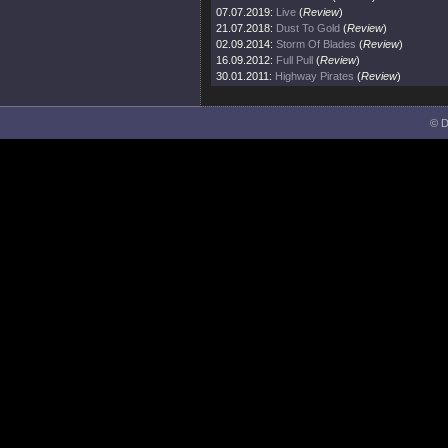
07.07.2019:
Live
(
Review
)
21.07.2018:
Dust To Gold
(
Review
)
02.09.2014:
Storm Of Blades
(
Review
)
16.09.2012:
Full Pull
(
Review
)
30.01.2011:
Highway Pirates
(
Review
)
© D