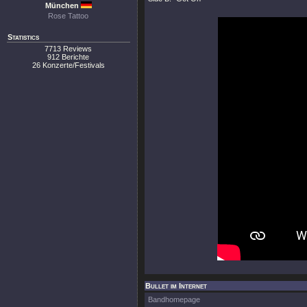
München
Rose Tattoo
Statistics
7713 Reviews
912 Berichte
26 Konzerte/Festivals
Bullet im Internet
Bandhomepage