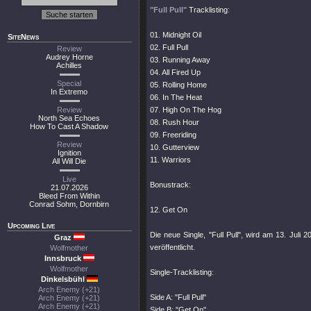
"Full Pull"
Tracklisting:
01. Midnight Oil
SiteNews
02. Full Pull
Review
Audrey Horne
03. Running Away
Achilles
04. All Fired Up
Special
05. Rolling Home
In Extremo
06. In The Heat
Review
07. High On The Hog
North Sea Echoes
08. Rush Hour
How To Cast A Shadow
09. Freeriding
Review
10. Gutterview
Ignition
11. Warriors
All Will Die
Live
Bonustrack:
21.07.2026
Bleed From Within
Conrad Sohm, Dornbirn
12. Get On
Upcoming Live
Die neue Single, "Full Pull", wird am 13. Juli 2
Graz
veröffentlicht.
Wolfmother
Innsbruck
Wolfmother
Single-Tracklisting:
Dinkelsbühl
Arch Enemy (+21)
Side A: "Full Pull"
Arch Enemy (+21)
Arch Enemy (+21)
Side B: "Get On"