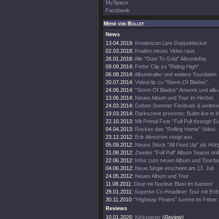
MySpace
Facebook
Mehr von Bullet
News
13.04.2019:
Kredenzen Live-Doppeldecker
02.03.2018:
Knallen neues Video raus
26.01.2018:
Alle "Dust To Gold" Albuminfos
09.09.2014:
Fetter Clip zu "Riding High".
06.08.2014:
Albumtrailer und weitere Tourdaten
20.07.2014:
Videoclip zu "Storm Of Blades".
24.06.2014:
"Storm Of Blades" Artwork und alle 
13.06.2014:
Neues Album und Tour im Herbst.
24.03.2014:
Geben Sommer Festivals & weiter
19.03.2014:
Darkscene presents: Bullet live in I
22.10.2013:
Mit Primal Fear "Full Pull through E
04.04.2013:
Rocken das "Rolling Home" Video.
23.12.2012:
Erik Almström steigt aus.
05.09.2012:
Neues Stück "All Fired Up" als Hör
31.08.2012:
Zweiter "Full Pull" Album Teaser onl
22.06.2012:
Infos zum neuen Album und Tourda
04.06.2012:
Neue Single erscheint am 13. Juli
24.05.2012:
Neues Album und Tour
11.08.2011:
Deal mit Nuclear Blast im Kasten!
28.01.2011:
Superbe Co-Headliner Tour mit Enfo
30.11.2010:
"Highway Pirates" kommt im Feber 
Reviews
10.01.2026:
Kickstarter
(
Review
)