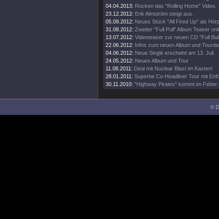
04.04.2013:
Rocken das "Rolling Home" Video.
23.12.2012:
Erik Almström steigt aus.
05.09.2012:
Neues Stück "All Fired Up" als Hör
31.08.2012:
Zweiter "Full Pull" Album Teaser onl
13.07.2012:
Videoteaser zur neuen CD "Full Bull
22.06.2012:
Infos zum neuen Album und Tourda
04.06.2012:
Neue Single erscheint am 13. Juli
24.05.2012:
Neues Album und Tour
11.08.2011:
Deal mit Nuclear Blast im Kasten!
28.01.2011:
Superbe Co-Headliner Tour mit Enfo
30.11.2010:
"Highway Pirates" kommt im Feber 
© D