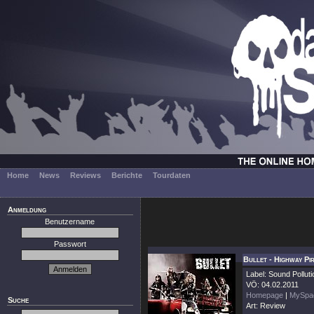
Home
News
Reviews
Berichte
Tourdaten
Anmeldung
Benutzername
Passwort
Bullet - Highway Pi
Label: Sound Polluti
VÖ: 04.02.2011
Homepage
|
MySpa
Suche
Art: Review