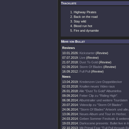
Trackliste
Highway Pirates
Back on the road
Stay wild
Blood run hot
Fire and dynamite
Mehr von Bullet
Reviews
10.01.2026:
Kickstarter
(
Review
)
07.07.2019:
Live
(
Review
)
21.07.2018:
Dust To Gold
(
Review
)
02.09.2014:
Storm Of Blades
(
Review
)
16.09.2012:
Full Pull
(
Review
)
News
13.04.2019:
Kredenzen Live-Doppeldecker
02.03.2018:
Knallen neues Video raus
26.01.2018:
Alle "Dust To Gold" Albuminfos
09.09.2014:
Fetter Clip zu "Riding High".
06.08.2014:
Albumtrailer und weitere Tourdaten
20.07.2014:
Videoclip zu "Storm Of Blades".
24.06.2014:
"Storm Of Blades" Artwork und alle 
13.06.2014:
Neues Album und Tour im Herbst.
24.03.2014:
Geben Sommer Festivals & weiter
19.03.2014:
Darkscene presents: Bullet live in I
22.10.2013:
Mit Primal Fear "Full Pull through E