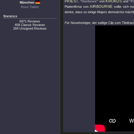
PRIEST
KROKUS
,
"Hardware"
von
und
"P
München
AIRBOURNE
Plattenfirma von
sollte sich ma
Rose Tattoo
denke, dass so einige Majors demnächst mäch
Statistics
6971 Reviews
Für Neueinsteiger, der saftige Clip zum Titeltra
458 Classic Reviews
284 Unsigned Reviews