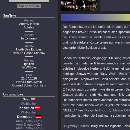
SiteNews
Review
Audrey Horne
Der Tannenbaum verliert sofort die Nadeln, de
Achilles
sogar das brave Christkind nässt sich spontan
Special
die Boxen donnert, ist nichts mehr wie es vor
In Extremo
und noch stärkere Konzerte gezeigt, wer im inof
Review
eine ordentliche Schippe drauf.
North Sea Echoes
How To Cast A Shadow
Schon der schnelle, eingängige Titelsong hin
Review
gesellen sich jetzt im Gitarrenbereich immer 
Ignition
All Will Die
schlägt in dieselbe Kerbe und dürfte gemeins
künftiger Shows werden.
"Stay Wild"
,
"Blood 
Live
21.07.2026
spiegelt die Livepower der Band perfekt. Man s
Bleed From Within
lässt sich der extrem energische und dynamisch
Conrad Sohm, Dornbirn
Erfreulich auch zu sehen, wie die einzelnen 
Upcoming Live
Gustav duellieren sich Hampus und Erik gan
Graz
Dirkschneider meets Brian Johnson on steroids 
Wolfmother
nicht mit, dann haben wir es ja jetzt mit dem 
Innsbruck
"BULLET"
ihre
"Reign In Blood"
,
"Master Of 
Wolfmother
nach oben ist. Aber die Band war ja schon imme
Dinkelsbühl
Arch Enemy (+21)
Arch Enemy (+21)
"Highway Pirates"
klingt wie die logische For
Arch Enemy (+21)