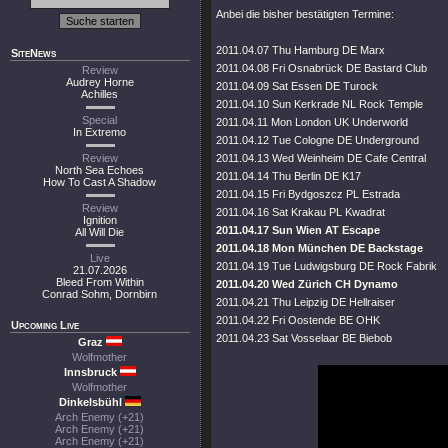
Anbei die bisher bestätigten Termine:
2011.04.07 Thu Hamburg DE Marx
SiteNews
2011.04.08 Fri Osnabrück DE Bastard Club
Review
Audrey Horne
2011.04.09 Sat Essen DE Turock
Achilles
2011.04.10 Sun Kerkrade NL Rock Temple
Special
2011.04.11 Mon London UK Underworld
In Extremo
2011.04.12 Tue Cologne DE Underground
Review
2011.04.13 Wed Weinheim DE Cafe Central
North Sea Echoes
2011.04.14 Thu Berlin DE K17
How To Cast A Shadow
2011.04.15 Fri Bydgoszcz PL Estrada
Review
2011.04.16 Sat Krakau PL Kwadrat
Ignition
2011.04.17 Sun Wien AT Escape
All Will Die
2011.04.18 Mon München DE Backstage
Live
2011.04.19 Tue Ludwigsburg DE Rock Fabrik
21.07.2026
Bleed From Within
2011.04.20 Wed Zürich CH Dynamo
Conrad Sohm, Dornbirn
2011.04.21 Thu Leipzig DE Hellraiser
2011.04.22 Fri Oostende BE OHK
Upcoming Live
2011.04.23 Sat Vosselaar BE Biebob
Graz
Wolfmother
Innsbruck
Wolfmother
Dinkelsbühl
Arch Enemy (+21)
Arch Enemy (+21)
Arch Enemy (+21)