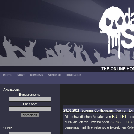
Home
News
Reviews
Berichte
Tourdaten
Anmeldung
Benutzername
Passwort
28.01.2011: Superbe Co-Headliner Tour mit Enf
BULLET
Die schwedischen Metaller von
- de
AC/DC
JUD
auch die letzten unwissenden
,
gemeinsam mit ihren ebenso erfolgreichen Koll
Suche