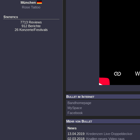
München
Rose Tattoo
Statistics
7713 Reviews
912 Berichte
26 Konzerte/Festivals
Bullet im Internet
Bandhomepage
MySpace
Facebook
Mehr von Bullet
News
13.04.2019:
Kredenzen Live-Doppeldecker
02.03.2018:
Knallen neues Video raus