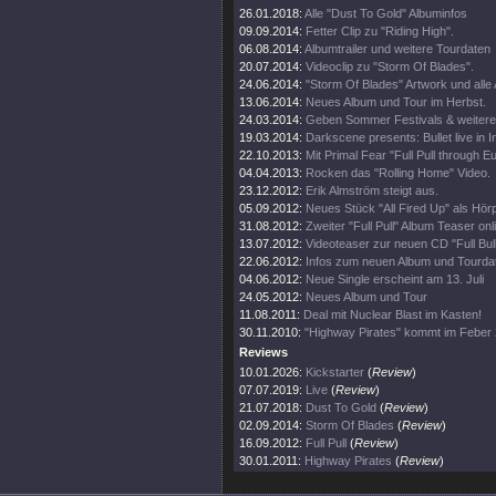
26.01.2018:
Alle "Dust To Gold" Albuminfos
09.09.2014:
Fetter Clip zu "Riding High".
06.08.2014:
Albumtrailer und weitere Tourdaten
20.07.2014:
Videoclip zu "Storm Of Blades".
24.06.2014:
"Storm Of Blades" Artwork und alle 
13.06.2014:
Neues Album und Tour im Herbst.
24.03.2014:
Geben Sommer Festivals & weiter
19.03.2014:
Darkscene presents: Bullet live in I
22.10.2013:
Mit Primal Fear "Full Pull through E
04.04.2013:
Rocken das "Rolling Home" Video.
23.12.2012:
Erik Almström steigt aus.
05.09.2012:
Neues Stück "All Fired Up" als Hör
31.08.2012:
Zweiter "Full Pull" Album Teaser onl
13.07.2012:
Videoteaser zur neuen CD "Full Bull
22.06.2012:
Infos zum neuen Album und Tourda
04.06.2012:
Neue Single erscheint am 13. Juli
24.05.2012:
Neues Album und Tour
11.08.2011:
Deal mit Nuclear Blast im Kasten!
30.11.2010:
"Highway Pirates" kommt im Feber 
Reviews
10.01.2026:
Kickstarter
(
Review
)
07.07.2019:
Live
(
Review
)
21.07.2018:
Dust To Gold
(
Review
)
02.09.2014:
Storm Of Blades
(
Review
)
16.09.2012:
Full Pull
(
Review
)
30.01.2011:
Highway Pirates
(
Review
)