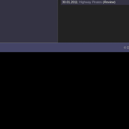
30.01.2011:
Highway Pirates
(
Review
)
© D