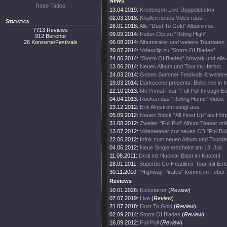
News
Rose Tattoo
13.04.2019:
Kredenzen Live-Doppeldecker
02.03.2018:
Knallen neues Video raus
Statistics
26.01.2018:
Alle "Dust To Gold" Albuminfos
7713 Reviews
09.09.2014:
Fetter Clip zu "Riding High".
912 Berichte
26 Konzerte/Festivals
06.08.2014:
Albumtrailer und weitere Tourdaten
20.07.2014:
Videoclip zu "Storm Of Blades".
24.06.2014:
"Storm Of Blades" Artwork und alle 
13.06.2014:
Neues Album und Tour im Herbst.
24.03.2014:
Geben Sommer Festivals & weiter
19.03.2014:
Darkscene presents: Bullet live in I
22.10.2013:
Mit Primal Fear "Full Pull through E
04.04.2013:
Rocken das "Rolling Home" Video.
23.12.2012:
Erik Almström steigt aus.
05.09.2012:
Neues Stück "All Fired Up" als Hör
31.08.2012:
Zweiter "Full Pull" Album Teaser onl
13.07.2012:
Videoteaser zur neuen CD "Full Bull
22.06.2012:
Infos zum neuen Album und Tourda
04.06.2012:
Neue Single erscheint am 13. Juli
11.08.2011:
Deal mit Nuclear Blast im Kasten!
28.01.2011:
Superbe Co-Headliner Tour mit Enfo
30.11.2010:
"Highway Pirates" kommt im Feber 
Reviews
10.01.2026:
Kickstarter
(
Review
)
07.07.2019:
Live
(
Review
)
21.07.2018:
Dust To Gold
(
Review
)
02.09.2014:
Storm Of Blades
(
Review
)
16.09.2012:
Full Pull
(
Review
)