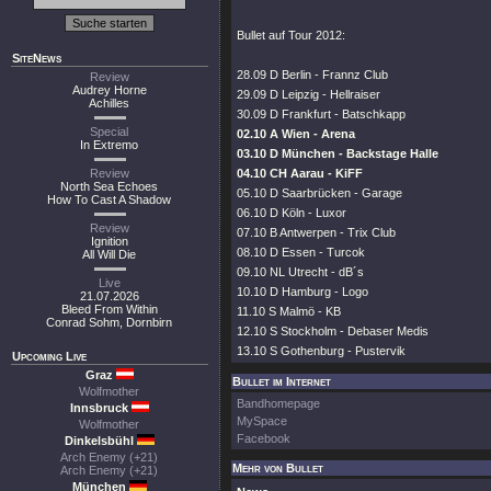
Bullet auf Tour 2012:
SiteNews
28.09 D Berlin - Frannz Club
Review
Audrey Horne
29.09 D Leipzig - Hellraiser
Achilles
30.09 D Frankfurt - Batschkapp
Special
02.10 A Wien - Arena
In Extremo
03.10 D München - Backstage Halle
Review
04.10 CH Aarau - KiFF
North Sea Echoes
05.10 D Saarbrücken - Garage
How To Cast A Shadow
06.10 D Köln - Luxor
Review
07.10 B Antwerpen - Trix Club
Ignition
08.10 D Essen - Turcok
All Will Die
09.10 NL Utrecht - dB´s
Live
10.10 D Hamburg - Logo
21.07.2026
Bleed From Within
11.10 S Malmö - KB
Conrad Sohm, Dornbirn
12.10 S Stockholm - Debaser Medis
13.10 S Gothenburg - Pustervik
Upcoming Live
Graz
Bullet im Internet
Wolfmother
Bandhomepage
Innsbruck
MySpace
Wolfmother
Facebook
Dinkelsbühl
Arch Enemy (+21)
Mehr von Bullet
Arch Enemy (+21)
München