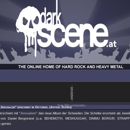
Kein Bild vorhanden.
"Jerusalem" erscheint im Oktober. (Astral Doors)
erscheint mit
"Jerusalem"
das neue Album der Schweden. Die Scheibe erscheint als Jewelc
 von Daniel Bergstrand (u.a. BEHEMOTH, MESHUGGAH, DIMMU BORGIR, STRA
gemixt.