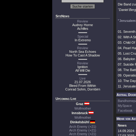
Die Band zu
"Daniel Berg
SiteNews
"Jerusalem
Review
Audrey Horne
Achilles
01. Seventh
Special
02. With A S
In Extremo
03. Child Of 
Review
04. Pearl Ha
North Sea Echoes
05. Lost Cru
How To Cast A Shadow
06. Babylon
Review
07. Suicide
Ignition
08. The Batt
All Will Die
09. Operati
Live
10. The Day
21.07.2026
Bleed From Within
11. Jerusal
Conrad Sohm, Dornbirn
Astral Doors
Upcoming Live
Bandhomep
Graz
MySpace
Wolfmother
Facebook
Innsbruck
Wolfmother
Mehr von As
Dinkelsbühl
News
Arch Enemy (+21)
Arch Enemy (+21)
14.09.2024:
Arch Enemy (+21)
17.03.2015: