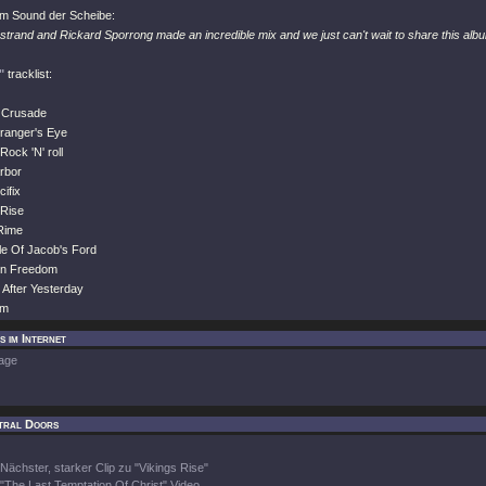
m Sound der Scheibe:
strand and Rickard Sporrong made an incredible mix and we just can't wait to share this albu
"
tracklist:
 Crusade
tranger's Eye
Rock 'N' roll
rbor
cifix
 Rise
 Rime
le Of Jacob's Ford
on Freedom
 After Yesterday
em
 im Internet
age
tral Doors
Nächster, starker Clip zu "Vikings Rise"
"The Last Temptation Of Christ" Video.