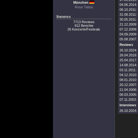
München
04.06.2014:
Rose Tattoo
06.10.2011:
31.08.2011:
Statistics
30.05.2011:
7713 Reviews
21.12.2009:
912 Berichte
26 Konzerte/Festivals
07.12.2009:
04.09.2009:
05.08.2007:
Reviews
26.10.2024:
26.04.2019:
25.04.2017:
14.08.2014:
03.11.2011:
04.12.2010:
08.01.2010:
20.12.2007:
21.04.2006:
06.03.2005:
07.11.2003:
Interviews
26.10.2024: