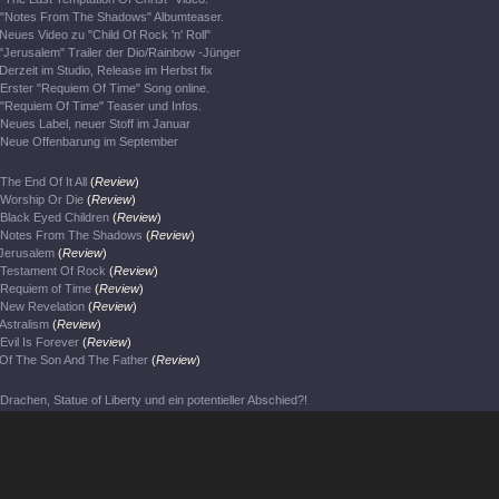
"Notes From The Shadows" Albumteaser.
Neues Video zu "Child Of Rock 'n' Roll"
"Jerusalem" Trailer der Dio/Rainbow -Jünger
Derzeit im Studio, Release im Herbst fix
Erster "Requiem Of Time" Song online.
"Requiem Of Time" Teaser und Infos.
Neues Label, neuer Stoff im Januar
Neue Offenbarung im September
The End Of It All
(
Review
)
Worship Or Die
(
Review
)
Black Eyed Children
(
Review
)
Notes From The Shadows
(
Review
)
Jerusalem
(
Review
)
Testament Of Rock
(
Review
)
Requiem of Time
(
Review
)
New Revelation
(
Review
)
Astralism
(
Review
)
Evil Is Forever
(
Review
)
Of The Son And The Father
(
Review
)
Drachen, Statue of Liberty und ein potentieller Abschied?!