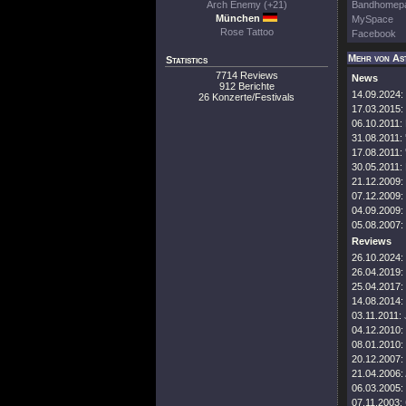
Arch Enemy (+21)
Bandhomep
München
MySpace
Rose Tattoo
Facebook
Mehr von As
Statistics
7714 Reviews
News
912 Berichte
14.09.2024:
26 Konzerte/Festivals
17.03.2015:
06.10.2011:
31.08.2011:
17.08.2011:
30.05.2011:
21.12.2009:
07.12.2009:
04.09.2009:
05.08.2007:
Reviews
26.10.2024:
26.04.2019:
25.04.2017:
14.08.2014:
03.11.2011:
04.12.2010:
08.01.2010:
20.12.2007:
21.04.2006:
06.03.2005:
07.11.2003: