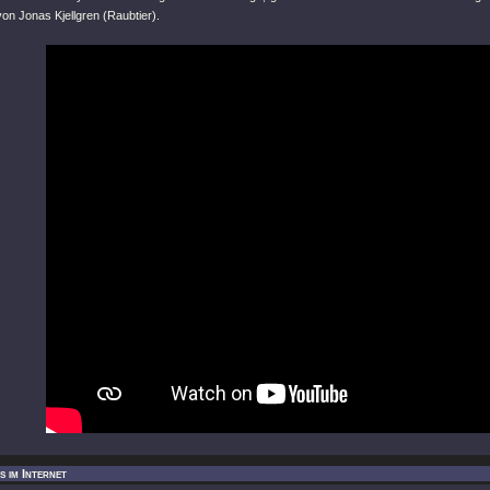
on Jonas Kjellgren (Raubtier).
 im Internet