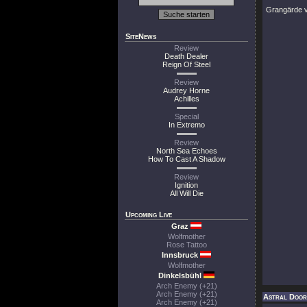
Grangärde v
SiteNews
Review
Death Dealer
Reign Of Steel
Review
Audrey Horne
Achilles
Special
In Extremo
Review
North Sea Echoes
How To Cast A Shadow
Review
Ignition
All Will Die
Upcoming Live
Graz
Wolfmother
Rose Tattoo
Innsbruck
Wolfmother
Dinkelsbühl
Arch Enemy (+21)
Arch Enemy (+21)
Astral Doors
Arch Enemy (+21)