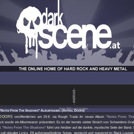
Kein Bild vorhanden.
 "Notes From The Shadows" Albumteaser. (Astral Doors)
DOORS
veröffentlichen am 29.8. via Rough Trade ihr neues Album
"Notes From Th
k wurde ein Albumteaser präsentiert. Es ist der bereits siebte Streich von Schwedens Gra
l.
"Notes From The Shadows"
führt uns hinüber auf die dunkle, mystische Seite der Band.
 voll okkulter Lyrics. Elf außergewöhnliche Songs, gemischt und mastered im Black Loung