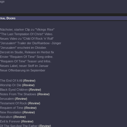
age
tral Doors
Nächster, starker Clip zu "Vikings Rise"
"The Last Temptation Of Christ" Video.
Neues Video zu "Child Of Rock 'n' Roll"
"Jerusalem" Trailer der Dio/Rainbow -Jünger
"Jerusalem" erscheint im Oktober.
Derzeit im Studio, Release im Herbst fix
Erster "Requiem Of Time" Song online.
"Requiem Of Time" Teaser und Infos.
Neues Label, neuer Stoff im Januar
Neue Offenbarung im September
The End Of It All
(
Review
)
Worship Or Die
(
Review
)
Black Eyed Children
(
Review
)
Notes From The Shadows
(
Review
)
Jerusalem
(
Review
)
Testament Of Rock
(
Review
)
Requiem of Time
(
Review
)
New Revelation
(
Review
)
Astralism
(
Review
)
Evil Is Forever
(
Review
)
Of The Son And The Father
(
Review
)