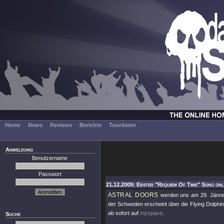
Home
News
Reviews
Berichte
Tourdaten
Anmeldung
Benutzername
Passwort
21.12.2009: Erster "Requiem Of Time" Song onl
ASTRAL DOORS
werden uns am 29. Jänne
der Schweden erscheint über die Flying Dolph
ab sofort auf
myspace
.
Suche