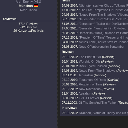
News
Arch Enemy (+21)
14.09.2024:
Nächster, starker Clip zu "Vikings 
München
Rose Tattoo
17.03.2015:
"The Last Temptation Of Christ" Vi
04.06.2014:
"Notes From The Shadows" Albumt
Statistics
06.10.2011:
Neues Video zu "Child Of Rock 'n' R
7714 Reviews
31.08.2011:
"Jerusalem" Trailer der Dio/Rainbo
912 Berichte
17.08.2011:
"Jerusalem" erscheint im Oktober.
26 Konzerte/Festivals
30.05.2011:
Derzeit im Studio, Release im Herbst
07.12.2009:
"Requiem Of Time" Teaser und Info
04.09.2009:
Neues Label, neuer Stoff im Januar
05.08.2007:
Neue Offenbarung im September
Reviews
26.10.2024:
The End Of It All
(
Review
)
26.04.2019:
Worship Or Die
(
Review
)
25.04.2017:
Black Eyed Children
(
Review
)
14.08.2014:
Notes From The Shadows
(
Review
03.11.2011:
Jerusalem
(
Review
)
04.12.2010:
Testament Of Rock
(
Review
)
08.01.2010:
Requiem of Time
(
Review
)
20.12.2007:
New Revelation
(
Review
)
21.04.2006:
Astralism
(
Review
)
06.03.2005:
Evil Is Forever
(
Review
)
07.11.2003:
Of The Son And The Father
(
Revie
Interviews
26.10.2024:
Drachen, Statue of Liberty und ein p