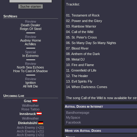
Tracklist:
01. Testament of Rock
SiteNews
02. Power and the Glory
Review
Death Dealer
03. Rainbow Warrior
Reign Of Steel
04. Call of the Wild
Review
05. St. Peter's Cross
Audrey Horne
06. So Many Day So Many Nights
Achilles
07. Blood River
Special
08. Anthem of the Dark
In Extremo
09. Metal DJ
Review
10. Fire and Flame
North Sea Echoes
11. Greenfield of Life
How To Cast A Shadow
12. The Healer
Review
13. Evil Spirits Fly
Ignition
All Will Die
14. When Darkness Comes
Upcoming Live
The song Call of the Wild is now available for 
Graz
Wolfmother
Astral Doors im Internet
Rose Tattoo
Bandhomepage
Innsbruck
MySpace
Wolfmother
Facebook
Dinkelsbühl
Arch Enemy (+21)
Mehr von Astral Doors
Arch Enemy (+21)
Arch Enemy (+21)