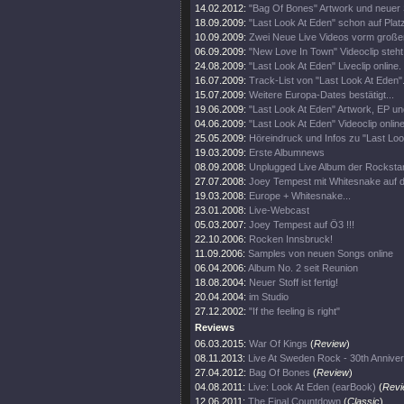
14.02.2012:
"Bag Of Bones" Artwork und neuer
18.09.2009:
"Last Look At Eden" schon auf Plat
10.09.2009:
Zwei Neue Live Videos vorm großen
06.09.2009:
"New Love In Town" Videoclip steht 
24.08.2009:
"Last Look At Eden" Liveclip online.
16.07.2009:
Track-List von "Last Look At Eden".
15.07.2009:
Weitere Europa-Dates bestätigt...
19.06.2009:
"Last Look At Eden" Artwork, EP u
04.06.2009:
"Last Look At Eden" Videoclip online
25.05.2009:
Höreindruck und Infos zu "Last Loo
19.03.2009:
Erste Albumnews
08.09.2008:
Unplugged Live Album der Rocksta
27.07.2008:
Joey Tempest mit Whitesnake auf 
19.03.2008:
Europe + Whitesnake...
23.01.2008:
Live-Webcast
05.03.2007:
Joey Tempest auf Ö3 !!!
22.10.2006:
Rocken Innsbruck!
11.09.2006:
Samples von neuen Songs online
06.04.2006:
Album No. 2 seit Reunion
18.08.2004:
Neuer Stoff ist fertig!
20.04.2004:
im Studio
27.12.2002:
"If the feeling is right"
Reviews
06.03.2015:
War Of Kings
(
Review
)
08.11.2013:
Live At Sweden Rock - 30th Annive
27.04.2012:
Bag Of Bones
(
Review
)
04.08.2011:
Live: Look At Eden (earBook)
(
Revi
12.06.2011:
The Final Countdown
(
Classic
)