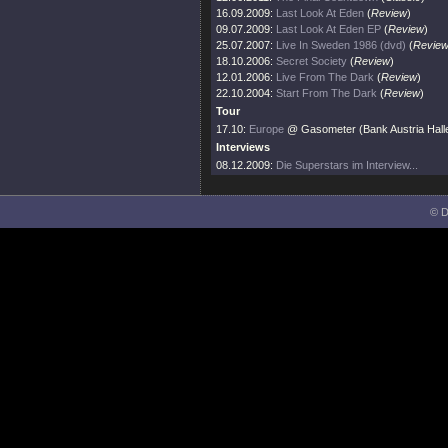
16.09.2009:
Last Look At Eden
(
Review
)
09.07.2009:
Last Look At Eden EP
(
Review
)
25.07.2007:
Live In Sweden 1986 (dvd)
(
Revie
18.10.2006:
Secret Society
(
Review
)
12.01.2006:
Live From The Dark
(
Review
)
22.10.2004:
Start From The Dark
(
Review
)
Tour
17.10:
Europe
@ Gasometer (Bank Austria Halle
Interviews
08.12.2009:
Die Superstars im Interview...
© D