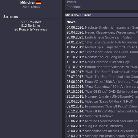
Twitter
München
Facebook
Rose Tattoo
Mehr von Europe
Statistics
7713 Reviews
News
912 Berichte
04.06.2026:
Nächste Single mit massenhaft Sta
26 Konzerte/Festivals
28.04.2026:
Neues Klassevideo. Wieder samt M
28.09.2023:
Endlich neue Single samt Video
24.01.2023:
"The Time Capsule 40th Anniversar
13.04.2019:
Anime-Clip zu superbem "Turn To 
10.05.2018:
"The Siege" Video und Eurpa-Tour
19.10.2017:
Nächster neuer Song online
12.10.2017:
Neue Hörprobe "Election Day"
04.10.2017:
Endlich der erste Videoclip zu "Wal
02.09.2017:
"Walk The Earth" Titeltrack als Kos
27.07.2017:
"Walk The Earth" erscheint im Okt
23.06.2017:
Fette VÖ zu "30th Anniversary Fin
15.03.2016:
"Final Countdown' 30th-Anniversary
27.10.2015:
"War Of Kings" DVD-Edition und neu
23.10.2015:
Nummer 1 in den US-Billboard-Char
30.04.2015:
Video zu "Days Of Rock N Roll".
09.02.2015:
Präsentieren "War Of Kings" Video.
06.12.2014:
"War Of Kings" Albuminfos und Artw
01.08.2012:
Video zu "Firebox"
05.06.2012:
Astreine Liveversionen alter und ne
29.04.2012:
"Bag Of Bones" Interview...
28.04.2012:
Videobotschaft an die Darkscene-Le
23.03.2012:
Videoclip zur ersten neuen Single on