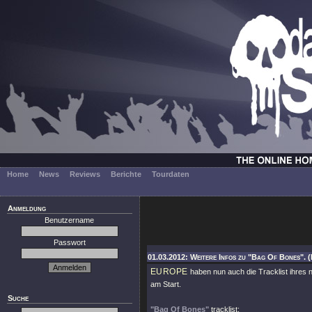
Home
News
Reviews
Berichte
Tourdaten
Anmeldung
Benutzername
Passwort
01.03.2012: Weitere Infos zu "Bag Of Bones". 
EUROPE
haben nun auch die Tracklist ihres
am Start.
Suche
"Bag Of Bones"
tracklist: