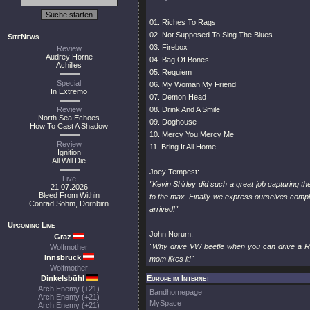
01. Riches To Rags
02. Not Supposed To Sing The Blues
SiteNews
03. Firebox
Review
Audrey Horne
04. Bag Of Bones
Achilles
05. Requiem
Special
06. My Woman My Friend
In Extremo
07. Demon Head
Review
08. Drink And A Smile
North Sea Echoes
09. Doghouse
How To Cast A Shadow
10. Mercy You Mercy Me
Review
11. Bring It All Home
Ignition
All Will Die
Joey Tempest:
Live
"Kevin Shirley did such a great job capturing th
21.07.2026
Bleed From Within
to the max. Finally we express ourselves complet
Conrad Sohm, Dornbirn
arrived!"
Upcoming Live
John Norum:
Graz
"Why drive VW beetle when you can drive a Rol
Wolfmother
Innsbruck
mom likes it!"
Wolfmother
Dinkelsbühl
Europe im Internet
Arch Enemy (+21)
Bandhomepage
Arch Enemy (+21)
MySpace
Arch Enemy (+21)