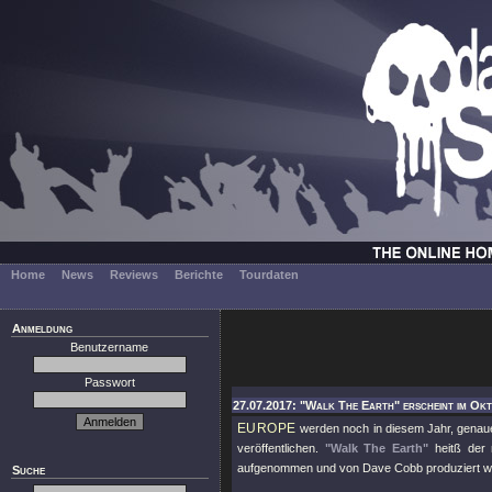
Home
News
Reviews
Berichte
Tourdaten
Anmeldung
Benutzername
Passwort
27.07.2017: "Walk The Earth" erscheint im Ok
EUROPE
werden noch in diesem Jahr, genau
veröffentlichen.
"Walk The Earth"
heitß der 
aufgenommen und von Dave Cobb produziert w
Suche