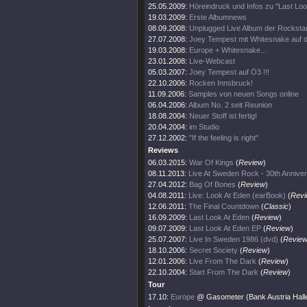
25.05.2009:
Höreindruck und Infos zu "Last Loo
19.03.2009:
Erste Albumnews
08.09.2008:
Unplugged Live Album der Rocksta
27.07.2008:
Joey Tempest mit Whitesnake auf 
19.03.2008:
Europe + Whitesnake...
23.01.2008:
Live-Webcast
05.03.2007:
Joey Tempest auf Ö3 !!!
22.10.2006:
Rocken Innsbruck!
11.09.2006:
Samples von neuen Songs online
06.04.2006:
Album No. 2 seit Reunion
18.08.2004:
Neuer Stoff ist fertig!
20.04.2004:
im Studio
27.12.2002:
"If the feeling is right"
Reviews
06.03.2015:
War Of Kings
(
Review
)
08.11.2013:
Live At Sweden Rock - 30th Annive
27.04.2012:
Bag Of Bones
(
Review
)
04.08.2011:
Live: Look At Eden (earBook)
(
Revi
12.06.2011:
The Final Countdown
(
Classic
)
16.09.2009:
Last Look At Eden
(
Review
)
09.07.2009:
Last Look At Eden EP
(
Review
)
25.07.2007:
Live In Sweden 1986 (dvd)
(
Revie
18.10.2006:
Secret Society
(
Review
)
12.01.2006:
Live From The Dark
(
Review
)
22.10.2004:
Start From The Dark
(
Review
)
Tour
17.10:
Europe
@ Gasometer (Bank Austria Halle