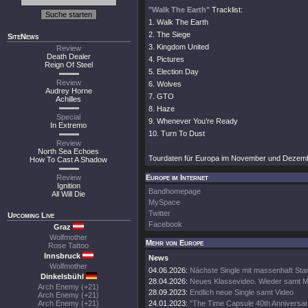
"Walk The Earth"
Tracklist:
1. Walk The Earth
2. The Siege
SiteNews
3. Kingdom United
Review
Death Dealer
4. Pictures
Reign Of Steel
5. Election Day
Review
6. Wolves
Audrey Horne
7. GTO
Achilles
8. Haze
Special
9. Whenever You’re Ready
In Extremo
10. Turn To Dust
Review
North Sea Echoes
Tourdaten für Europa im November und Dezembe
How To Cast A Shadow
Review
Europe im Internet
Ignition
Bandhomepage
All Will Die
MySpace
Twitter
Upcoming Live
Facebook
Graz
Wolfmother
Mehr von Europe
Rose Tattoo
Innsbruck
News
Wolfmother
04.06.2026:
Nächste Single mit massenhaft Sta
Dinkelsbühl
28.04.2026:
Neues Klassevideo. Wieder samt M
Arch Enemy (+21)
28.09.2023:
Endlich neue Single samt Video
Arch Enemy (+21)
Arch Enemy (+21)
24.01.2023:
"The Time Capsule 40th Anniversar