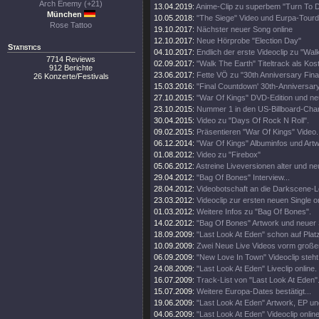
Arch Enemy (+21)
13.04.2019:
Anime-Clip zu superbem "Turn To 
München
10.05.2018:
"The Siege" Video und Eurpa-Tour
Rose Tattoo
19.10.2017:
Nächster neuer Song online
12.10.2017:
Neue Hörprobe "Election Day"
Statistics
04.10.2017:
Endlich der erste Videoclip zu "Wal
7714 Reviews
02.09.2017:
"Walk The Earth" Titeltrack als Kos
912 Berichte
23.06.2017:
Fette VÖ zu "30th Anniversary Fin
26 Konzerte/Festivals
15.03.2016:
"Final Countdown' 30th-Anniversary
27.10.2015:
"War Of Kings" DVD-Edition und neu
23.10.2015:
Nummer 1 in den US-Billboard-Char
30.04.2015:
Video zu "Days Of Rock N Roll".
09.02.2015:
Präsentieren "War Of Kings" Video.
06.12.2014:
"War Of Kings" Albuminfos und Artw
01.08.2012:
Video zu "Firebox"
05.06.2012:
Astreine Liveversionen alter und ne
29.04.2012:
"Bag Of Bones" Interview...
28.04.2012:
Videobotschaft an die Darkscene-Le
23.03.2012:
Videoclip zur ersten neuen Single on
01.03.2012:
Weitere Infos zu "Bag Of Bones".
14.02.2012:
"Bag Of Bones" Artwork und neuer
18.09.2009:
"Last Look At Eden" schon auf Plat
10.09.2009:
Zwei Neue Live Videos vorm großen
06.09.2009:
"New Love In Town" Videoclip steht 
24.08.2009:
"Last Look At Eden" Liveclip online.
16.07.2009:
Track-List von "Last Look At Eden".
15.07.2009:
Weitere Europa-Dates bestätigt...
19.06.2009:
"Last Look At Eden" Artwork, EP u
04.06.2009:
"Last Look At Eden" Videoclip online