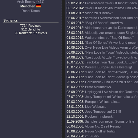
Arch Enemy (+21)
09.02.2015:
Präsentieren "War Of Kings" Video.
München
06.12.2014:
"War Of Kings" Albuminfos und Artw
Rose Tattoo
01.08.2012:
Video zu "Firebox"
05.06.2012:
Astreine Liveversionen alter und ne
Statistics
29.04.2012:
"Bag Of Bones" Interview...
7714 Reviews
28.04.2012:
Videobotschaft an die Darkscene-Le
912 Berichte
23.03.2012:
Videoclip zur ersten neuen Single on
26 Konzerte/Festivals
01.03.2012:
Weitere Infos zu "Bag Of Bones".
14.02.2012:
"Bag Of Bones" Artwork und neuer
10.09.2009:
Zwei Neue Live Videos vorm großen
06.09.2009:
"New Love In Town" Videoclip steht 
24.08.2009:
"Last Look At Eden" Liveclip online.
16.07.2009:
Track-List von "Last Look At Eden".
15.07.2009:
Weitere Europa-Dates bestätigt...
19.06.2009:
"Last Look At Eden" Artwork, EP u
04.06.2009:
"Last Look At Eden" Videoclip online
25.05.2009:
Höreindruck und Infos zu "Last Loo
19.03.2009:
Erste Albumnews
08.09.2008:
Unplugged Live Album der Rocksta
27.07.2008:
Joey Tempest mit Whitesnake auf 
19.03.2008:
Europe + Whitesnake...
23.01.2008:
Live-Webcast
05.03.2007:
Joey Tempest auf Ö3 !!!
22.10.2006:
Rocken Innsbruck!
11.09.2006:
Samples von neuen Songs online
06.04.2006:
Album No. 2 seit Reunion
18.08.2004:
Neuer Stoff ist fertig!
20.04.2004:
im Studio