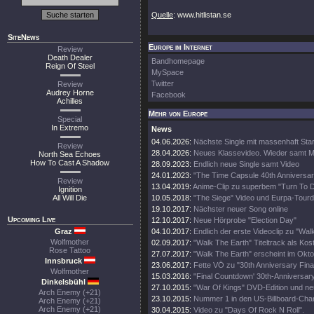
Quelle
: www.hitlistan.se
SiteNews
Europe im Internet
Review
Death Dealer
Bandhomepage
Reign Of Steel
MySpace
Twitter
Review
Audrey Horne
Facebook
Achilles
Mehr von Europe
Special
In Extremo
News
04.06.2026:
Nächste Single mit massenhaft Sta
Review
28.04.2026:
Neues Klassevideo. Wieder samt M
North Sea Echoes
How To Cast A Shadow
28.09.2023:
Endlich neue Single samt Video
24.01.2023:
"The Time Capsule 40th Anniversar
Review
13.04.2019:
Anime-Clip zu superbem "Turn To 
Ignition
All Will Die
10.05.2018:
"The Siege" Video und Eurpa-Tour
19.10.2017:
Nächster neuer Song online
Upcoming Live
12.10.2017:
Neue Hörprobe "Election Day"
Graz
04.10.2017:
Endlich der erste Videoclip zu "Wal
Wolfmother
02.09.2017:
"Walk The Earth" Titeltrack als Kos
Rose Tattoo
27.07.2017:
"Walk The Earth" erscheint im Okt
Innsbruck
23.06.2017:
Fette VÖ zu "30th Anniversary Fin
Wolfmother
15.03.2016:
"Final Countdown' 30th-Anniversary
Dinkelsbühl
27.10.2015:
"War Of Kings" DVD-Edition und neu
Arch Enemy (+21)
23.10.2015:
Nummer 1 in den US-Billboard-Char
Arch Enemy (+21)
Arch Enemy (+21)
30.04.2015:
Video zu "Days Of Rock N Roll".