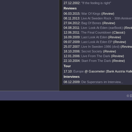
27.12.2002:
"If the feeling is right"
Reviews
06.03.2015:
War Of Kings
(
Review
)
08.11.2013:
Live At Sweden Rock - 30th Annive
27.04.2012:
Bag Of Bones
(
Review
)
04.08.2011:
Live: Look At Eden (earBook)
(
Revi
12.06.2011:
The Final Countdown
(
Classic
)
16.09.2009:
Last Look At Eden
(
Review
)
09.07.2009:
Last Look At Eden EP
(
Review
)
25.07.2007:
Live In Sweden 1986 (dvd)
(
Revie
18.10.2006:
Secret Society
(
Review
)
12.01.2006:
Live From The Dark
(
Review
)
22.10.2004:
Start From The Dark
(
Review
)
Tour
17.10:
Europe
@ Gasometer (Bank Austria Halle
Interviews
08.12.2009:
Die Superstars im Interview...
© D