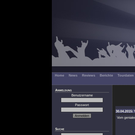
Home
News
Reviews
Berichte
Tourdaten
Anmeldung
Benutzername
Passwort
30.04.2015: 
Vom genial
Suche