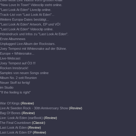
Zwei Neue Live Videos vorm großen Knall!
"New Love In Town" Videoclip steht online.
"Last Look At Eden" Liveclip online.
Track-List von "Last Look At Eden"...
Weitere Europa-Dates bestätigt...
"Last Look At Eden" Artwork, EP und VÖ!
"Last Look At Eden" Videoclip online.
Höreindruck und Infos zu "Last Look At Eden".
Erste Albumnews
Unplugged Live Album der Rockstars.
Joey Tempest mit Whitesnake auf der Bühne.
Europe + Whitesnake...
Live-Webcast
Joey Tempest auf Ö3 !!!
Rocken Innsbruck!
Samples von neuen Songs online
Album No. 2 seit Reunion
Neuer Stoff ist fertig!
im Studio
"If the feeling is right"
War Of Kings
(
Review
)
Live At Sweden Rock - 30th Anniversary Show
(
Review
)
Bag Of Bones
(
Review
)
Live: Look At Eden (earBook)
(
Review
)
The Final Countdown
(
Classic
)
Last Look At Eden
(
Review
)
Last Look At Eden EP
(
Review
)