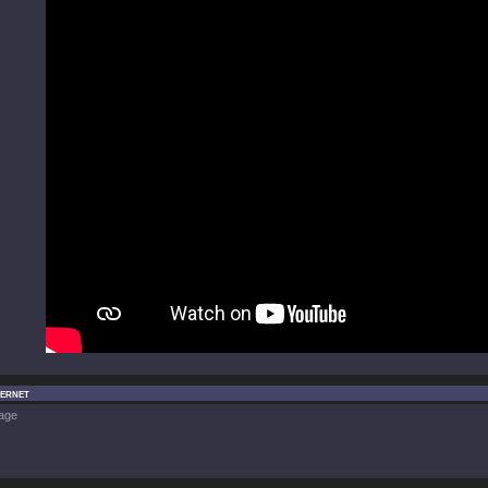
ternet
age