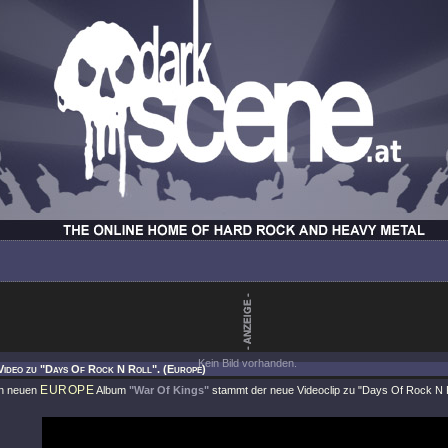
Kein Bild vorhanden.
Video zu "Days Of Rock N Roll". (Europe)
EUROPE
en neuen
Album
"War Of Kings"
stammt der neue Videoclip zu
"Days Of Rock N R