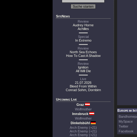
SiteNews
Review
Audrey Horne
Achilles
Special
In Extremo
Review
North Sea Echoes
How To Cast A Shadow
Review
Ignition
All Will Die
Live
21.07.2026
Bleed From Within
Conrad Sohm, Dornbirn
Upcoming Live
Graz
Wolfmother
Europe im In
Innsbruck
Bandhomep
Wolfmother
MySpace
Dinkelsbühl
Twitter
Arch Enemy (+21)
Arch Enemy (+21)
Facebook
Arch Enemy (+21)