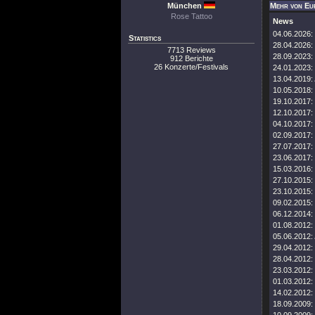
München
Mehr von Eu
Rose Tattoo
News
04.06.2026:
Statistics
28.04.2026:
7713 Reviews
28.09.2023:
912 Berichte
26 Konzerte/Festivals
24.01.2023:
13.04.2019:
10.05.2018:
19.10.2017:
12.10.2017:
04.10.2017:
02.09.2017:
27.07.2017:
23.06.2017:
15.03.2016:
27.10.2015:
23.10.2015:
09.02.2015:
06.12.2014:
01.08.2012:
05.06.2012:
29.04.2012:
28.04.2012:
23.03.2012:
01.03.2012:
14.02.2012:
18.09.2009: