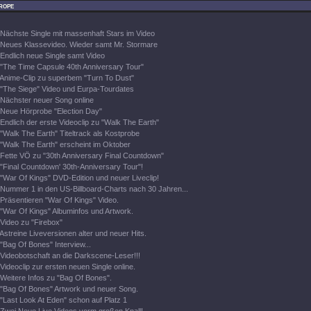
rope
Nächste Single mit massenhaft Stars im Video
Neues Klassevideo. Wieder samt Mr. Stormare
Endlich neue Single samt Video
"The Time Capsule 40th Anniversary Tour"
Anime-Clip zu superbem "Turn To Dust"
"The Siege" Video und Eurpa-Tourdates
Nächster neuer Song online
Neue Hörprobe "Election Day"
Endlich der erste Videoclip zu "Walk The Earth"
"Walk The Earth" Titeltrack als Kostprobe
"Walk The Earth" erscheint im Oktober
Fette VÖ zu "30th Anniversary Final Countdown"
"Final Countdown' 30th-Anniversary Tour"!
"War Of Kings" DVD-Edition und neuer Liveclip!
Nummer 1 in den US-Billboard-Charts nach 30 Jahren...
Präsentieren "War Of Kings" Video.
"War Of Kings" Albuminfos und Artwork.
Video zu "Firebox"
Astreine Liveversionen alter und neuer Hits.
"Bag Of Bones" Interview...
Videobotschaft an die Darkscene-Leser!!!
Videoclip zur ersten neuen Single online.
Weitere Infos zu "Bag Of Bones".
"Bag Of Bones" Artwork und neuer Song.
"Last Look At Eden" schon auf Platz 1