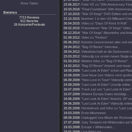
Rose Tattoo
23.06.2017:
Fette VÖ zu "30th Anniversary Fin
15.03.2016:
"Final Countdown' 30th-Anniversary
Statistics
27.10.2015:
"War Of Kings" DVD-Edition und neu
7713 Reviews
23.10.2015:
Nummer 1 in den US-Billboard-Char
912 Berichte
30.04.2015:
Video zu "Days Of Rock N Roll".
26 Konzerte/Festivals
09.02.2015:
Präsentieren "War Of Kings" Video.
06.12.2014:
"War Of Kings" Albuminfos und Artw
01.08.2012:
Video zu "Firebox"
05.06.2012:
Astreine Liveversionen alter und ne
29.04.2012:
"Bag Of Bones" Interview...
28.04.2012:
Videobotschaft an die Darkscene-Le
23.03.2012:
Videoclip zur ersten neuen Single on
01.03.2012:
Weitere Infos zu "Bag Of Bones".
14.02.2012:
"Bag Of Bones" Artwork und neuer
18.09.2009:
"Last Look At Eden" schon auf Plat
10.09.2009:
Zwei Neue Live Videos vorm großen
06.09.2009:
"New Love In Town" Videoclip steht 
24.08.2009:
"Last Look At Eden" Liveclip online.
16.07.2009:
Track-List von "Last Look At Eden".
15.07.2009:
Weitere Europa-Dates bestätigt...
19.06.2009:
"Last Look At Eden" Artwork, EP u
04.06.2009:
"Last Look At Eden" Videoclip online
25.05.2009:
Höreindruck und Infos zu "Last Loo
19.03.2009:
Erste Albumnews
08.09.2008:
Unplugged Live Album der Rocksta
27.07.2008:
Joey Tempest mit Whitesnake auf 
19.03.2008:
Europe + Whitesnake...
23.01.2008:
Live-Webcast