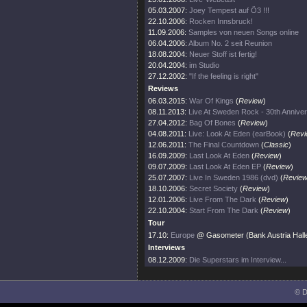
05.03.2007:
Joey Tempest auf Ö3 !!!
22.10.2006:
Rocken Innsbruck!
11.09.2006:
Samples von neuen Songs online
06.04.2006:
Album No. 2 seit Reunion
18.08.2004:
Neuer Stoff ist fertig!
20.04.2004:
im Studio
27.12.2002:
"If the feeling is right"
Reviews
06.03.2015:
War Of Kings
(
Review
)
08.11.2013:
Live At Sweden Rock - 30th Annive
27.04.2012:
Bag Of Bones
(
Review
)
04.08.2011:
Live: Look At Eden (earBook)
(
Revi
12.06.2011:
The Final Countdown
(
Classic
)
16.09.2009:
Last Look At Eden
(
Review
)
09.07.2009:
Last Look At Eden EP
(
Review
)
25.07.2007:
Live In Sweden 1986 (dvd)
(
Revie
18.10.2006:
Secret Society
(
Review
)
12.01.2006:
Live From The Dark
(
Review
)
22.10.2004:
Start From The Dark
(
Review
)
Tour
17.10:
Europe
@ Gasometer (Bank Austria Halle
Interviews
08.12.2009:
Die Superstars im Interview...
© D