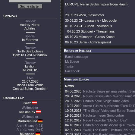
EUROPE live im deutschsprachigen Raum:
29.09.23 Wien, Gasometer
SiteNews
30.09.23 CH-Lausanne - Metropole
Review
Audrey Horne
01.10.23 CH-Zürich - Volkshaus
Achilles
04.10.23 Stuttgart - Theaterhaus
Special
05.10.23 München - Circus Krone
In Extremo
06.10.23 Berlin - Admiralspalast
Review
Europe im Internet
North Sea Echoes
How To Cast A Shadow
Bandhomepage
MySpace
Review
Ignition
Twitter
All Will Die
Facebook
Live
Mehr von Europe
21.07.2026
Bleed From Within
News
Conrad Sohm, Dornbirn
04.06.2026:
Nächste Single mit massenhaft Sta
28.04.2026:
Neues Klassevideo. Wieder samt M
Upcoming Live
28.09.2023:
Endlich neue Single samt Video
Graz
13.04.2019:
Anime-Clip zu superbem "Turn To 
Wolfmother
10.05.2018:
"The Siege" Video und Eurpa-Tour
Innsbruck
19.10.2017:
Nächster neuer Song online
Wolfmother
12.10.2017:
Neue Hörprobe "Election Day"
Dinkelsbühl
04.10.2017:
Endlich der erste Videoclip zu "Wal
Arch Enemy (+21)
Arch Enemy (+21)
02.09.2017:
"Walk The Earth" Titeltrack als Kos
München
27.07.2017:
"Walk The Earth" erscheint im Okt