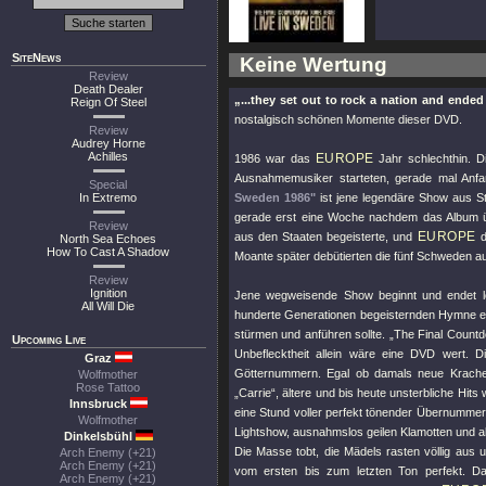
SiteNews
Keine Wertung
Review
Death Dealer
„...they set out to rock a nation and end
Reign Of Steel
nostalgisch schönen Momente dieser DVD.
Review
Audrey Horne
Achilles
EUROPE
1986 war das
Jahr schlechthin. 
Ausnahmemusiker starteten, gerade mal Anfa
Special
In Extremo
Sweden 1986"
ist jene legendäre Show aus St
gerade erst eine Woche nachdem das Album üb
Review
EUROPE
aus den Staaten begeisterte, und
d
North Sea Echoes
How To Cast A Shadow
Moante später debütierten die fünf Schweden 
Review
Ignition
Jene wegweisende Show beginnt und endet lo
All Will Die
hunderte Generationen begeisternden Hymne ei
stürmen und anführen sollte. „The Final Countd
Upcoming Live
Unbeflecktheit allein wäre eine DVD wert. D
Graz
Götternummern. Egal ob damals neue Kracher
Wolfmother
Rose Tattoo
„Carrie“, ältere und bis heute unsterbliche Hi
Innsbruck
eine Stund voller perfekt tönender Übernummern
Wolfmother
Lightshow, ausnahmslos geilen Klamotten und a
Dinkelsbühl
Die Masse tobt, die Mädels rasten völlig aus u
Arch Enemy (+21)
Arch Enemy (+21)
vom ersten bis zum letzten Ton perfekt. Da
Arch Enemy (+21)