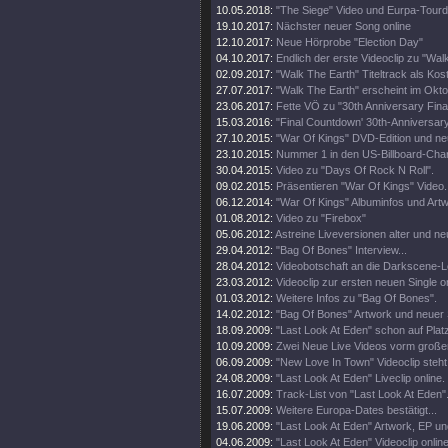
10.05.2018:
"The Siege" Video und Eurpa-Tour
19.10.2017:
Nächster neuer Song online
12.10.2017:
Neue Hörprobe "Election Day"
04.10.2017:
Endlich der erste Videoclip zu "Wal
02.09.2017:
"Walk The Earth" Titeltrack als Kos
27.07.2017:
"Walk The Earth" erscheint im Okt
23.06.2017:
Fette VÖ zu "30th Anniversary Fin
15.03.2016:
"Final Countdown' 30th-Anniversary
27.10.2015:
"War Of Kings" DVD-Edition und neu
23.10.2015:
Nummer 1 in den US-Billboard-Char
30.04.2015:
Video zu "Days Of Rock N Roll".
09.02.2015:
Präsentieren "War Of Kings" Video.
06.12.2014:
"War Of Kings" Albuminfos und Artw
01.08.2012:
Video zu "Firebox"
05.06.2012:
Astreine Liveversionen alter und ne
29.04.2012:
"Bag Of Bones" Interview...
28.04.2012:
Videobotschaft an die Darkscene-Le
23.03.2012:
Videoclip zur ersten neuen Single on
01.03.2012:
Weitere Infos zu "Bag Of Bones".
14.02.2012:
"Bag Of Bones" Artwork und neuer
18.09.2009:
"Last Look At Eden" schon auf Plat
10.09.2009:
Zwei Neue Live Videos vorm großen
06.09.2009:
"New Love In Town" Videoclip steht 
24.08.2009:
"Last Look At Eden" Liveclip online.
16.07.2009:
Track-List von "Last Look At Eden".
15.07.2009:
Weitere Europa-Dates bestätigt...
19.06.2009:
"Last Look At Eden" Artwork, EP u
04.06.2009:
"Last Look At Eden" Videoclip online