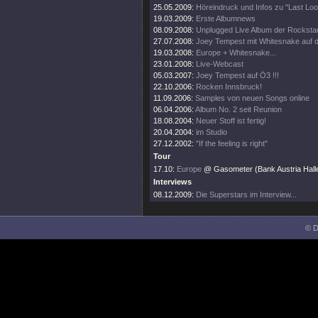
25.05.2009:
Höreindruck und Infos zu "Last Loo
19.03.2009:
Erste Albumnews
08.09.2008:
Unplugged Live Album der Rocksta
27.07.2008:
Joey Tempest mit Whitesnake auf 
19.03.2008:
Europe + Whitesnake...
23.01.2008:
Live-Webcast
05.03.2007:
Joey Tempest auf Ö3 !!!
22.10.2006:
Rocken Innsbruck!
11.09.2006:
Samples von neuen Songs online
06.04.2006:
Album No. 2 seit Reunion
18.08.2004:
Neuer Stoff ist fertig!
20.04.2004:
im Studio
27.12.2002:
"If the feeling is right"
Tour
17.10:
Europe
@ Gasometer (Bank Austria Halle
Interviews
08.12.2009:
Die Superstars im Interview...
© D