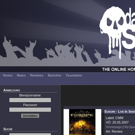
Home
News
Reviews
Berichte
Tourdaten
Anmeldung
Benutzername
Passwort
Europe - Live In Sw
Label: CMM
VÖ: 25.05.2007
Homepage
|
MySpa
Suche
Art: Review