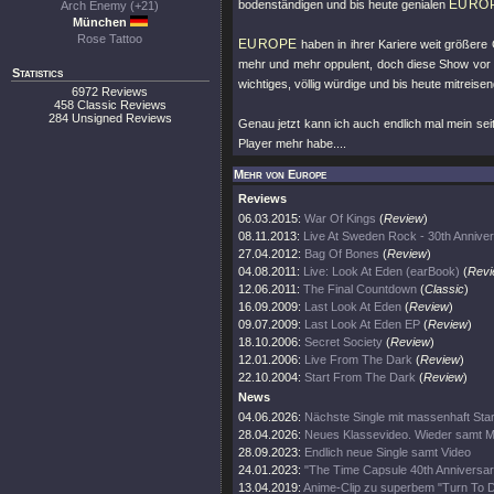
EURO
bodenständigen und bis heute genialen
Arch Enemy (+21)
München
Rose Tattoo
EUROPE
haben in ihrer Kariere weit größere
mehr und mehr oppulent, doch diese Show vor „
Statistics
wichtiges, völlig würdige und bis heute mitrei
6972 Reviews
458 Classic Reviews
284 Unsigned Reviews
Genau jetzt kann ich auch endlich mal mein sei
Player mehr habe....
Mehr von Europe
Reviews
06.03.2015:
War Of Kings
(
Review
)
08.11.2013:
Live At Sweden Rock - 30th Annive
27.04.2012:
Bag Of Bones
(
Review
)
04.08.2011:
Live: Look At Eden (earBook)
(
Revi
12.06.2011:
The Final Countdown
(
Classic
)
16.09.2009:
Last Look At Eden
(
Review
)
09.07.2009:
Last Look At Eden EP
(
Review
)
18.10.2006:
Secret Society
(
Review
)
12.01.2006:
Live From The Dark
(
Review
)
22.10.2004:
Start From The Dark
(
Review
)
News
04.06.2026:
Nächste Single mit massenhaft Sta
28.04.2026:
Neues Klassevideo. Wieder samt M
28.09.2023:
Endlich neue Single samt Video
24.01.2023:
"The Time Capsule 40th Anniversar
13.04.2019:
Anime-Clip zu superbem "Turn To 