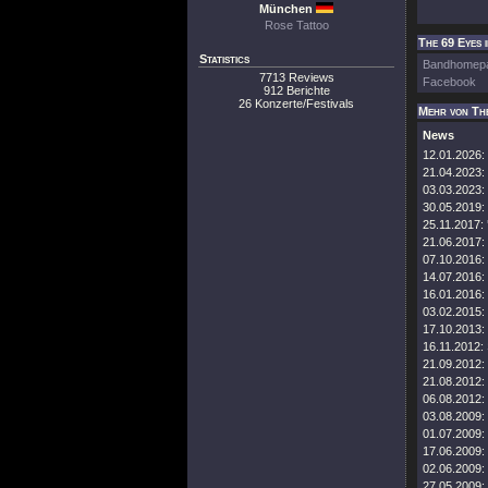
München
Rose Tattoo
The 69 Eyes 
Statistics
Bandhomep
7713 Reviews
Facebook
912 Berichte
26 Konzerte/Festivals
Mehr von Th
News
12.01.2026:
21.04.2023:
03.03.2023:
30.05.2019:
25.11.2017:
21.06.2017:
07.10.2016:
14.07.2016:
16.01.2016:
03.02.2015:
17.10.2013:
16.11.2012:
21.09.2012:
21.08.2012:
06.08.2012:
03.08.2009:
01.07.2009:
17.06.2009:
02.06.2009:
27.05.2009: