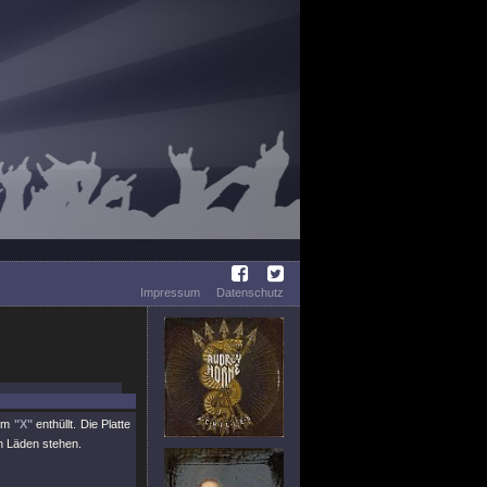
Impressum
Datenschutz
bum
"X"
enthüllt. Die Platte
en Läden stehen.