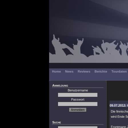
Home
News
Reviews
Berichte
Tourdaten
Anmeldung
Benutzername
Passwort
09.07.2012: 
Die finnisc
wird Ende Se
Suche
Frontmann J