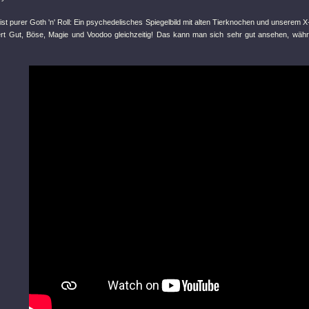
st purer Goth 'n' Roll: Ein psychedelisches Spiegelbild mit alten Tierknochen und unserem X-
rt Gut, Böse, Magie und Voodoo gleichzeitig! Das kann man sich sehr gut ansehen, wä