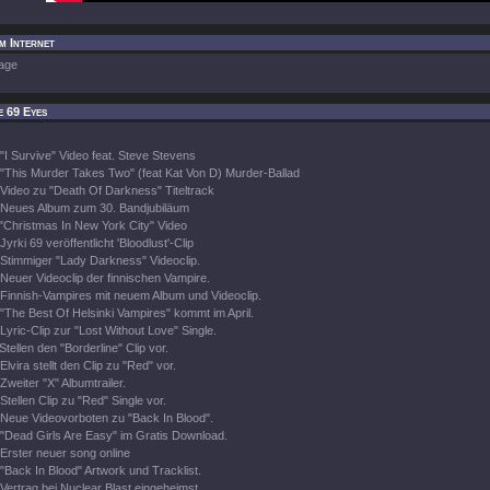
im Internet
age
e 69 Eyes
"I Survive" Video feat. Steve Stevens
"This Murder Takes Two" (feat Kat Von D) Murder-Ballad
Video zu "Death Of Darkness" Titeltrack
Neues Album zum 30. Bandjubiläum
"Christmas In New York City" Video
Jyrki 69 veröffentlicht 'Bloodlust'-Clip
Stimmiger "Lady Darkness" Videoclip.
Neuer Videoclip der finnischen Vampire.
Finnish-Vampires mit neuem Album und Videoclip.
"The Best Of Helsinki Vampires" kommt im April.
Lyric-Clip zur "Lost Without Love" Single.
Stellen den "Borderline" Clip vor.
Elvira stellt den Clip zu "Red" vor.
Zweiter "X" Albumtrailer.
Stellen Clip zu "Red" Single vor.
Neue Videovorboten zu "Back In Blood".
"Dead Girls Are Easy" im Gratis Download.
Erster neuer song online
"Back In Blood" Artwork und Tracklist.
Vertrag bei Nuclear Blast eingeheimst.