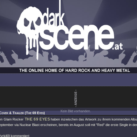
Kein Bild vorhanden.
Cover & Trailer (The 69 Eyes)
THE 69 EYES
hen Glam Rocker
haben inzwischen das Artwork zu ihrem kommenden Al
ptember via Nuclear Blast erscheinen, beretis im August soll mit
"Red"
die erste Single in d
yrki69 kommentiert: