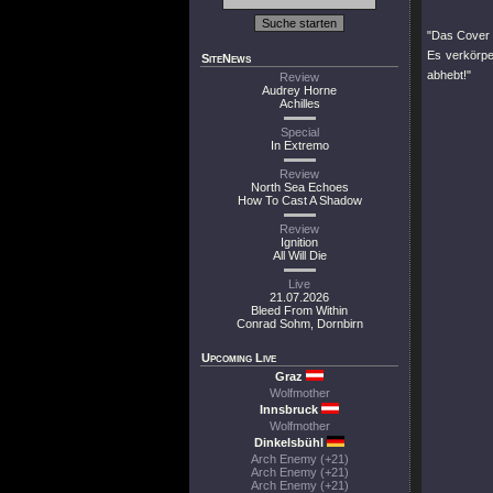
"Das Cover i
Es verkörpe
SiteNews
abhebt!"
Review
Audrey Horne
Achilles
Special
In Extremo
Review
North Sea Echoes
How To Cast A Shadow
Review
Ignition
All Will Die
Live
21.07.2026
Bleed From Within
Conrad Sohm, Dornbirn
Upcoming Live
Graz
Wolfmother
Innsbruck
Wolfmother
Dinkelsbühl
Arch Enemy (+21)
Arch Enemy (+21)
Arch Enemy (+21)