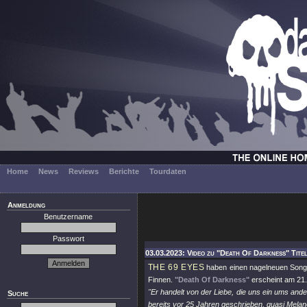
Home
News
Reviews
Berichte
Tourdaten
Anmeldung
Benutzername
Passwort
03.03.2023: Video zu "Death Of Darkness" Tite
THE 69 EYES
haben einen nagelneuen Song 
Finnen.
"Death Of Darkness"
erscheint am 21. 
"Er handelt von der Liebe, die uns ein ums andere
Suche
bereits vor 25 Jahren geschrieben, quasi Mela