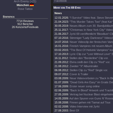
Facebook
Arch Enemy (+21)
München
Mehr von The 69 Eyes
Rose Tattoo
News
Statistics
12.01.2026:
"I Survive" Video feat. Steve Steve
7714 Reviews
21.04.2023:
"This Murder Takes Two" (feat Kat
912 Berichte
30.05.2019:
Neues Album zum 30. Bandjubiläu
26 Konzerte/Festivals
25.11.2017:
"Christmas In New York City" Video
21.06.2017:
Jyrki 69 veröffentlicht 'Bloodlust'-Cl
07.10.2016:
Stimmiger "Lady Darkness" Videocl
14.07.2016:
Neuer Videoclip der finnischen Vam
16.01.2016:
Finnish-Vampires mit neuem Album 
03.02.2015:
"The Best Of Helsinki Vampires" ko
17.10.2013:
Lyric-Clip zur "Lost Without Love" S
16.11.2012:
Stellen den "Borderline" Clip vor.
21.09.2012:
Elvira stellt den Clip zu "Red" vor.
21.08.2012:
Zweiter "X" Albumtrailer.
06.08.2012:
Stellen Clip zu "Red" Single vor.
09.07.2012:
Cover & Trailer
03.08.2009:
Neue Videovorboten zu "Back In Bl
01.07.2009:
"Dead Girls Are Easy" im Gratis D
17.06.2009:
Erster neuer song online
02.06.2009:
"Back In Blood" Artwork und Trackli
27.05.2009:
Vertrag bei Nuclear Blast eingeheim
14.05.2009:
Auf den Spuren von Guns N' Rose
15.08.2008:
Finnen gehen mit Tiamat auf Tour.
02.02.2008:
Video Interview mit Jyrki
27.08.2003:
Best Of