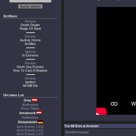
SiteNews
Review
Death Dealer
Reign Of Steel
Review
Audrey Horne
Achilles
Special
In Extremo
Review
North Sea Echoes
How To Cast A Shadow
Review
Ignition
All Will Die
Upcoming Live
Graz
Wolfmother
Rose Tattoo
Innsbruck
Wolfmother
Dinkelsbühl
The 69 Eyes im Internet
Arch Enemy (+21)
Arch Enemy (+21)
Bandhomepage
Arch Enemy (+21)