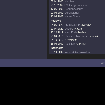
31.01.2003:
Nominiert
26.11.2002:
DVD aufgenommen
17.05.2002:
Positionsverlust
02.05.2002:
Durchstarter
10.04.2002:
Neues Album
Reviews
04.06.2026:
I Survive (EP)
(
Review
)
20.07.2022:
Drive
(
Review
)
15.10.2019:
West End
(
Review
)
26.04.2016:
Universal Monsters
(
Review
)
04.10.2012:
X
(
Review
)
15.05.2002:
Paris Kills
(
Review
)
Interviews
28.10.2002:
Wir sind die Daywalker!
© D