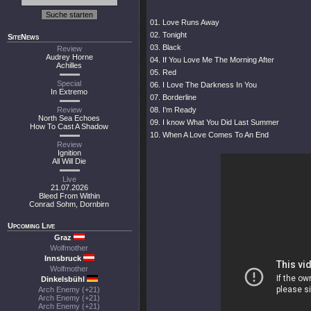
01. Love Runs Away
02. Tonight
SiteNews
03. Black
Review
Audrey Horne
04. If You Love Me The Morning After
Achilles
05. Red
Special
06. I Love The Darkness In You
In Extremo
07. Borderline
Review
08. I'm Ready
North Sea Echoes
09. I know What You Did Last Summer
How To Cast A Shadow
10. When A Love Comes To An End
Review
Ignition
All Will Die
Live
21.07.2026
Bleed From Within
Conrad Sohm, Dornbirn
Upcoming Live
Graz
Wolfmother
Innsbruck
Wolfmother
Dinkelsbühl
Arch Enemy (+21)
Arch Enemy (+21)
Arch Enemy (+21)