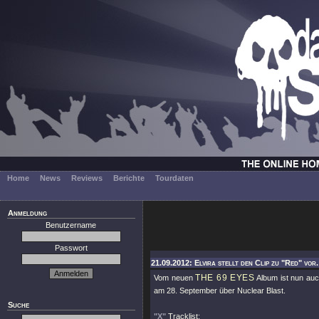
Home
News
Reviews
Berichte
Tourdaten
Anmeldung
Benutzername
Passwort
21.09.2012: Elvira stellt den Clip zu "Red" vor.
THE 69 EYES
Vom neuen
Album ist nun auc
am 28. September über Nuclear Blast.
Suche
"X"
Tracklist: