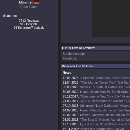
München
Rose Tattoo
Statistics
7713 Reviews
912 Berichte
26 Konzerte/Festivals
The 69 Eyes im Internet
Bandhomepage
Facebook
Mehr von The 69 Eyes
News
12.01.2026:
"I Survive" Video feat. Steve Steve
21.04.2023:
"This Murder Takes Two" (feat Kat
03.03.2023:
Video zu "Death Of Darkness" Titel
30.05.2019:
Neues Album zum 30. Bandjubiläu
25.11.2017:
"Christmas In New York City" Video
21.06.2017:
Jyrki 69 veröffentlicht 'Bloodlust'-Cl
07.10.2016:
Stimmiger "Lady Darkness" Videocl
14.07.2016:
Neuer Videoclip der finnischen Vam
16.01.2016:
Finnish-Vampires mit neuem Album 
03.02.2015:
"The Best Of Helsinki Vampires" ko
17.10.2013:
Lyric-Clip zur "Lost Without Love" S
16.11.2012:
Stellen den "Borderline" Clip vor.