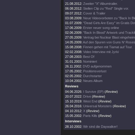
21.08.2012:
Zweiter "X" Albumtrailer.
06.08.2012:
Stellen Clip zu "Red" Single vor.
09.07.2012:
Cover & Trailer
03.08.2009:
Neue Videovorboten zu "Back In Bl
01.07.2009:
"Dead Girls Are Easy" im Gratis D
17.06.2009:
Erster neuer song online
02.06.2009:
"Back In Blood" Artwork und Trackli
27.05.2009:
Vertrag bei Nuclear Blast eingeheim
14.05.2009:
Auf den Spuren von Guns N' Rose
15.08.2008:
Finnen gehen mit Tiamat auf Tour.
02.02.2008:
Video Interview mit Jyrki
27.08.2003:
Best Of
31.01.2003:
Nominiert
26.11.2002:
DVD aufgenommen
17.05.2002:
Positionsverlust
02.05.2002:
Durchstarter
10.04.2002:
Neues Album
Reviews
04.06.2026:
I Survive (EP)
(
Review
)
20.07.2022:
Drive
(
Review
)
15.10.2019:
West End
(
Review
)
26.04.2016:
Universal Monsters
(
Review
)
04.10.2012:
X
(
Review
)
15.05.2002:
Paris Kills
(
Review
)
Interviews
28.10.2002:
Wir sind die Daywalker!