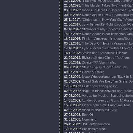
12.01.2026:
"I Survive" Video feat. Steve Steve
21.04.2023:
"This Murder Takes Two" (feat Kat
03.03.2023:
Video zu "Death Of Darkness" Titel
30.05.2019:
Neues Album zum 30. Bandjubiläu
25.11.2017:
"Christmas In New York City" Video
21.06.2017:
Jyrki 69 veröffentlicht 'Bloodlust'-Cl
07.10.2016:
Stimmiger "Lady Darkness" Videocl
14.07.2016:
Neuer Videoclip der finnischen Vam
16.01.2016:
Finnish-Vampires mit neuem Album 
03.02.2015:
"The Best Of Helsinki Vampires" ko
17.10.2013:
Lyric-Clip zur "Lost Without Love" S
16.11.2012:
Stellen den "Borderline" Clip vor.
21.09.2012:
Elvira stellt den Clip zu "Red" vor.
21.08.2012:
Zweiter "X" Albumtrailer.
06.08.2012:
Stellen Clip zu "Red" Single vor.
09.07.2012:
Cover & Trailer
03.08.2009:
Neue Videovorboten zu "Back In Bl
01.07.2009:
"Dead Girls Are Easy" im Gratis D
17.06.2009:
Erster neuer song online
02.06.2009:
"Back In Blood" Artwork und Trackli
27.05.2009:
Vertrag bei Nuclear Blast eingeheim
14.05.2009:
Auf den Spuren von Guns N' Rose
15.08.2008:
Finnen gehen mit Tiamat auf Tour.
02.02.2008:
Video Interview mit Jyrki
27.08.2003:
Best Of
31.01.2003:
Nominiert
26.11.2002:
DVD aufgenommen
17.05.2002:
Positionsverlust