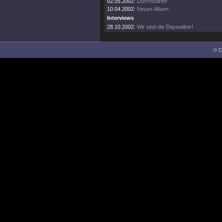
02.05.2002:
Durchstarter
10.04.2002:
Neues Album
Interviews
28.10.2002:
Wir sind die Daywalker!
© D