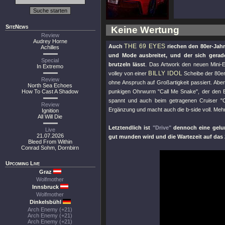
SiteNews
Keine Wertung
Review
Audrey Horne
THE 69 EYES
Auch
riechen den 80er-Jahr
Achilles
und Mode ausbreitet, und der sich gerad
Special
brutzeln lässt
. Das Artwork den neuen Mini-
In Extremo
BILLY IDOL
volley von einer
Scheibe der 80er
Review
ohne Anspruch auf Großartigkeit passiert. Ab
North Sea Echoes
How To Cast A Shadow
punkigen Ohrwurm "
Call Me Snake
", der den
spannt und auch beim getragenen Cruiser "
C
Review
Ergänzung und macht auch die b-side voll. Mehr
Ignition
All Will Die
Letztendlich ist
"Drive"
dennoch eine gelu
Live
21.07.2026
gut munden wird und die Wartezeit auf das 
Bleed From Within
Conrad Sohm, Dornbirn
Upcoming Live
Graz
Wolfmother
Innsbruck
Wolfmother
Dinkelsbühl
Arch Enemy (+21)
Arch Enemy (+21)
Arch Enemy (+21)