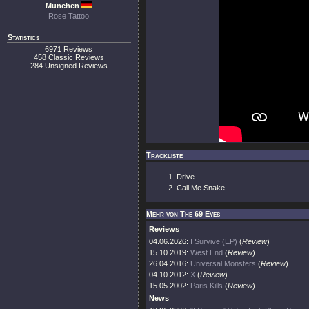
München
Rose Tattoo
Statistics
6971 Reviews
458 Classic Reviews
284 Unsigned Reviews
Trackliste
Drive
Call Me Snake
Mehr von The 69 Eyes
Reviews
04.06.2026:
I Survive (EP)
(
Review
)
15.10.2019:
West End
(
Review
)
26.04.2016:
Universal Monsters
(
Review
)
04.10.2012:
X
(
Review
)
15.05.2002:
Paris Kills
(
Review
)
News