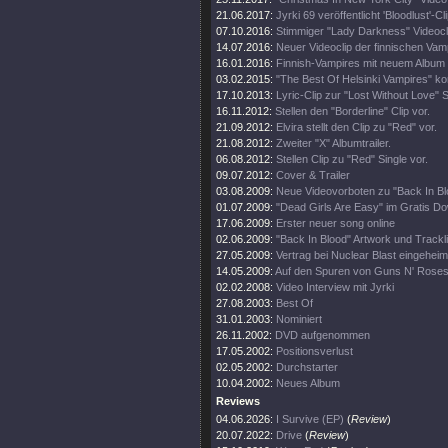
21.06.2017:
Jyrki 69 veröffentlicht 'Bloodlust'-Cl
07.10.2016:
Stimmiger "Lady Darkness" Videocl
14.07.2016:
Neuer Videoclip der finnischen Vam
16.01.2016:
Finnish-Vampires mit neuem Album 
03.02.2015:
"The Best Of Helsinki Vampires" ko
17.10.2013:
Lyric-Clip zur "Lost Without Love" S
16.11.2012:
Stellen den "Borderline" Clip vor.
21.09.2012:
Elvira stellt den Clip zu "Red" vor.
21.08.2012:
Zweiter "X" Albumtrailer.
06.08.2012:
Stellen Clip zu "Red" Single vor.
09.07.2012:
Cover & Trailer
03.08.2009:
Neue Videovorboten zu "Back In Bl
01.07.2009:
"Dead Girls Are Easy" im Gratis D
17.06.2009:
Erster neuer song online
02.06.2009:
"Back In Blood" Artwork und Trackli
27.05.2009:
Vertrag bei Nuclear Blast eingeheim
14.05.2009:
Auf den Spuren von Guns N' Rose
02.02.2008:
Video Interview mit Jyrki
27.08.2003:
Best Of
31.01.2003:
Nominiert
26.11.2002:
DVD aufgenommen
17.05.2002:
Positionsverlust
02.05.2002:
Durchstarter
10.04.2002:
Neues Album
Reviews
04.06.2026:
I Survive (EP)
(
Review
)
20.07.2022:
Drive
(
Review
)