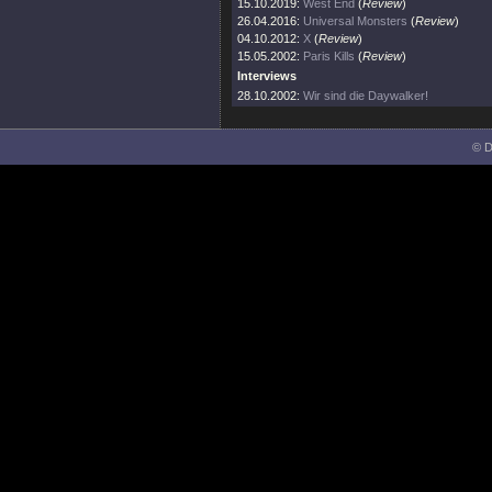
15.10.2019:
West End
(
Review
)
26.04.2016:
Universal Monsters
(
Review
)
04.10.2012:
X
(
Review
)
15.05.2002:
Paris Kills
(
Review
)
Interviews
28.10.2002:
Wir sind die Daywalker!
© D