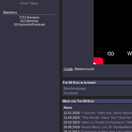
Rose Tattoo
Statistics
7713 Reviews
912 Berichte
26 Konzerte/Festivals
Quelle
: Blabbermouth
The 69 Eyes im Internet
Bandhomepage
Facebook
Mehr von The 69 Eyes
News
12.01.2026:
"I Survive" Video feat. Steve Steve
21.04.2023:
"This Murder Takes Two" (feat Kat
03.03.2023:
Video zu "Death Of Darkness" Titel
30.05.2019:
Neues Album zum 30. Bandjubiläu
25.11.2017:
"Christmas In New York City" Video