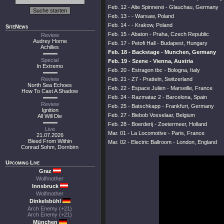
Feb. 12 - Alte Spinnerei - Glauchau, Germany
Feb. 13 - - Warsaw, Poland
Feb. 14 - - Krakow, Poland
SiteNews
Feb. 15 - Abaton - Praha, Czech Republic
Review
Audrey Horne
Feb. 17 - Petofi Hall - Budapest, Hungary
Achilles
Feb. 18 - Backstage - Munchen, Germany
Special
Feb. 19 - Szene - Vienna, Austria
In Extremo
Feb. 20 - Estragon tbc - Bologna, Italy
Review
Feb. 21 - Z7 - Pratteln, Switzerland
North Sea Echoes
Feb. 22 - Espace Julien - Marseille, France
How To Cast A Shadow
Feb. 24 - Razmataz 2 - Barcelona, Spain
Review
Feb. 25 - Batschkapp - Frankfurt, Germany
Ignition
Feb. 27 - Biebob Vosselaar, Belgium
All Will Die
Feb. 28 - Boerderij - Zoetermeer, Holland
Live
Mar. 01 - La Locomotive - Paris, France
21.07.2026
Bleed From Within
Mar. 02 - Electric Ballroom - London, England
Conrad Sohm, Dornbirn
Upcoming Live
Graz
Wolfmother
Innsbruck
Wolfmother
Dinkelsbühl
Arch Enemy (+21)
Arch Enemy (+21)
München