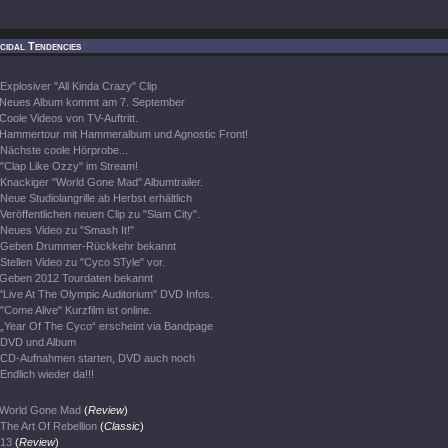
cidal Tendencies
Explosiver "All Kinda Crazy" Clip
Neues Album kommt am 7. September
Coole Videos von TV-Auftritt.
Hammertour mit Hammeralbum und Agnostic Front!
Nächste coole Hörprobe...
"Clap Like Ozzy" im Stream!
Knackiger "World Gone Mad" Albumtrailer.
Neue Studiolangrille ab Herbst erhältlich
Veröffentlichen neuen Clip zu "Slam City".
Neues Video zu "Smash It!"
Geben Drummer-Rückkehr bekannt
Stellen Video zu "Cyco STyle" vor.
Geben 2012 Tourdaten bekannt
"Live At The Olympic Auditorium" DVD Infos.
"Come Alive" Kurzfilm ist online.
„Year Of The Cyco“ erscheint via Bandpage
DVD und Album
CD-Aufnahmen starten, DVD auch noch
Endlich wieder da!!!
World Gone Mad
(
Review
)
The Art Of Rebellion
(
Classic
)
13
(
Review
)