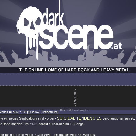
Kein Bild vorhanden.
Neues Album "13" (Suicidal Tendencies)
SUICIDAL TENDENCIES
ne ein neues Studioalbum sind vorbei -
veröffentlichen am 26
r Band hat den Titel
"13"
, darauf zu hören sind 13 Songs.
ser für das erste Video „Cyco Style“, produziert von Pep Williams: