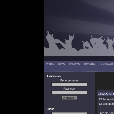
Home
News
Reviews
Berichte
Tourdaten
Anmeldung
Benutzername
Passwort
24.02.2013: 
13 Jahre oh
13. Album de
Suche
Hier ein Tea