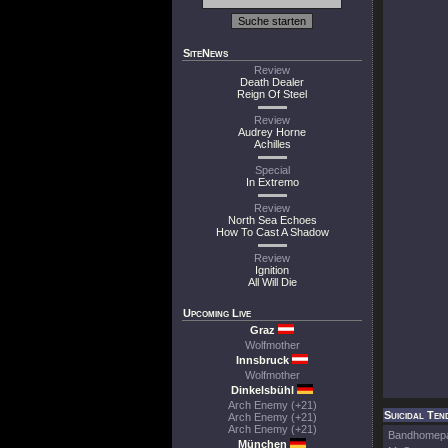
SiteNews
Review
Death Dealer
Reign Of Steel
Review
Audrey Horne
Achilles
Special
In Extremo
Review
North Sea Echoes
How To Cast A Shadow
Review
Ignition
All Will Die
Upcoming Live
Graz
Wolfmother
Innsbruck
Wolfmother
Dinkelsbühl
Arch Enemy (+21)
Suicidal Tend
Arch Enemy (+21)
Arch Enemy (+21)
Bandhomep
München