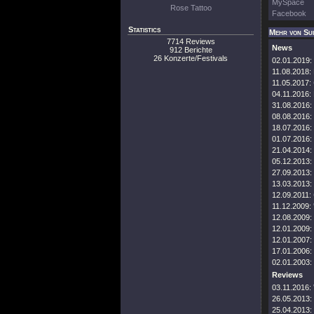
MySpace
Rose Tattoo
Facebook
Statistics
Mehr von Sui
7714 Reviews
News
912 Berichte
26 Konzerte/Festivals
02.01.2019:
11.08.2018:
11.05.2017:
04.11.2016:
31.08.2016:
08.08.2016:
18.07.2016:
01.07.2016:
21.04.2014:
05.12.2013:
27.09.2013:
13.03.2013:
12.09.2011:
11.12.2009:
12.08.2009:
12.01.2009:
12.01.2007:
17.01.2006:
02.01.2003:
Reviews
03.11.2016:
26.05.2013:
25.04.2013: