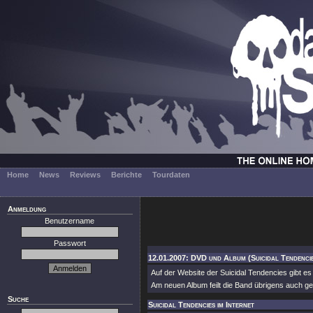
Home
News
Reviews
Berichte
Tourdaten
Anmeldung
Benutzername
Passwort
12.01.2007: DVD und Album (Suicidal Tendenci
Auf der Website der Suicidal Tendencies gibt e
Am neuen Album feilt die Band übrigens auch ger
Suche
Suicidal Tendencies im Internet