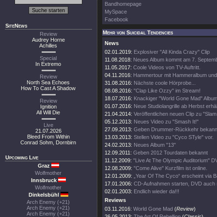
Bandhomepage
MySpace
Facebook
SiteNews
Mehr von Suicidal Tendencies
Review
Audrey Horne
News
Achilles
02.01.2019:
Explosiver "All Kinda Crazy" Clip
Special
11.08.2018:
Neues Album kommt am 7. Septem
In Extremo
11.05.2017:
Coole Videos von TV-Auftritt.
04.11.2016:
Hammertour mit Hammeralbum und 
Review
North Sea Echoes
31.08.2016:
Nächste coole Hörprobe...
How To Cast A Shadow
08.08.2016:
"Clap Like Ozzy" im Stream!
18.07.2016:
Knackiger "World Gone Mad" Albumt
Review
01.07.2016:
Neue Studiolangrille ab Herbst erhäl
Ignition
All Will Die
21.04.2014:
Veröffentlichen neuen Clip zu "Slam 
05.12.2013:
Neues Video zu "Smash It!"
Live
27.09.2013:
Geben Drummer-Rückkehr bekann
21.07.2026
Bleed From Within
13.03.2013:
Stellen Video zu "Cyco STyle" vor.
Conrad Sohm, Dornbirn
24.02.2013:
Neues Album "13"
12.09.2011:
Geben 2012 Tourdaten bekannt
Upcoming Live
11.12.2009:
"Live At The Olympic Auditorium" D
Graz
12.08.2009:
"Come Alive" Kurzfilm ist online.
Wolfmother
12.01.2009:
„Year Of The Cyco“ erscheint via 
Innsbruck
17.01.2006:
CD-Aufnahmen starten, DVD auch
Wolfmother
02.01.2003:
Endlich wieder da!!!
Dinkelsbühl
Reviews
Arch Enemy (+21)
Arch Enemy (+21)
03.11.2016:
World Gone Mad
(
Review
)
Arch Enemy (+21)
26.05.2013:
The Art Of Rebellion
(
Classic
)