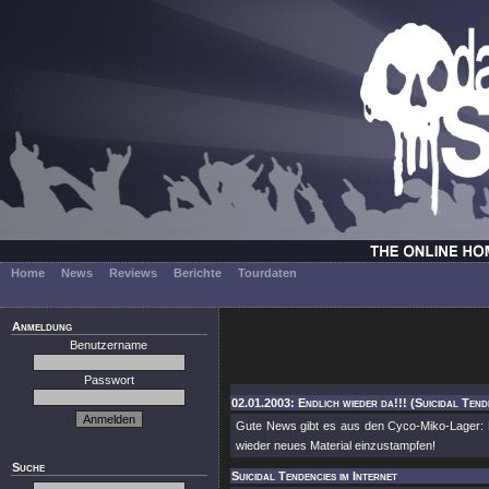
Home
News
Reviews
Berichte
Tourdaten
Anmeldung
Benutzername
Passwort
02.01.2003: Endlich wieder da!!! (Suicidal Tend
Gute News gibt es aus den Cyco-Miko-Lager: 
wieder neues Material einzustampfen!
Suche
Suicidal Tendencies im Internet