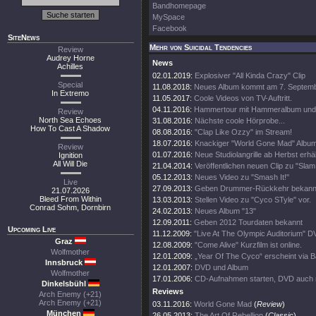
Bandhomepage
MySpace
Facebook
SiteNews
Mehr von Suicidal Tendencies
Review
Audrey Horne
News
Achilles
02.01.2019:
Explosiver "All Kinda Crazy" Clip
Special
11.08.2018:
Neues Album kommt am 7. Septem
In Extremo
11.05.2017:
Coole Videos von TV-Auftritt.
04.11.2016:
Hammertour mit Hammeralbum und 
Review
North Sea Echoes
31.08.2016:
Nächste coole Hörprobe...
How To Cast A Shadow
08.08.2016:
"Clap Like Ozzy" im Stream!
18.07.2016:
Knackiger "World Gone Mad" Albumt
Review
01.07.2016:
Neue Studiolangrille ab Herbst erhäl
Ignition
All Will Die
21.04.2014:
Veröffentlichen neuen Clip zu "Slam 
05.12.2013:
Neues Video zu "Smash It!"
Live
27.09.2013:
Geben Drummer-Rückkehr bekann
21.07.2026
Bleed From Within
13.03.2013:
Stellen Video zu "Cyco STyle" vor.
Conrad Sohm, Dornbirn
24.02.2013:
Neues Album "13"
12.09.2011:
Geben 2012 Tourdaten bekannt
Upcoming Live
11.12.2009:
"Live At The Olympic Auditorium" D
Graz
12.08.2009:
"Come Alive" Kurzfilm ist online.
Wolfmother
12.01.2009:
„Year Of The Cyco“ erscheint via 
Innsbruck
12.01.2007:
DVD und Album
Wolfmother
17.01.2006:
CD-Aufnahmen starten, DVD auch
Dinkelsbühl
Reviews
Arch Enemy (+21)
Arch Enemy (+21)
03.11.2016:
World Gone Mad
(
Review
)
München
26.05.2013:
The Art Of Rebellion
(
Classic
)