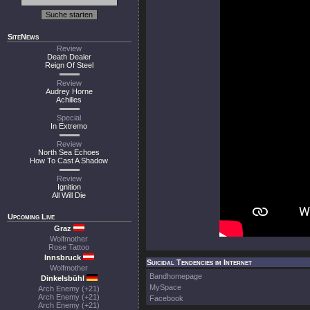
SiteNews
Review
Death Dealer
Reign Of Steel
Review
Audrey Horne
Achilles
Special
In Extremo
Review
North Sea Echoes
How To Cast A Shadow
Review
Ignition
All Will Die
Upcoming Live
Graz
Wolfmother
Rose Tattoo
Innsbruck
Suicidal Tendencies im Internet
Wolfmother
Bandhomepage
Dinkelsbühl
MySpace
Arch Enemy (+21)
Arch Enemy (+21)
Facebook
Arch Enemy (+21)