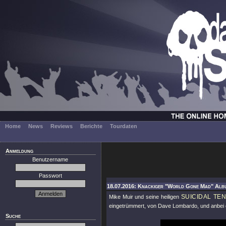
Home
News
Reviews
Berichte
Tourdaten
Anmeldung
Benutzername
Passwort
18.07.2016: Knackiger "World Gone Mad" Album
SUICIDAL TE
Mike Muir und seine heiligen
eingetrümmert, von Dave Lombardo, und anbei gi
Suche