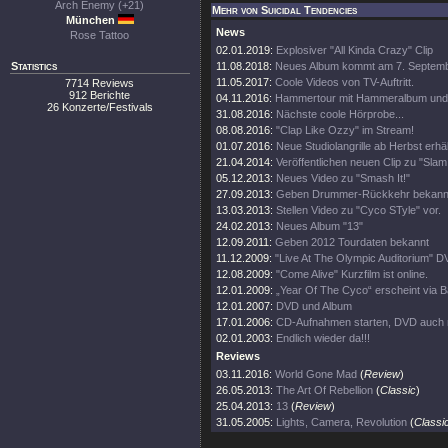
Arch Enemy (+21)
Mehr von Suicidal Tendencies
München
News
Rose Tattoo
02.01.2019:
Explosiver "All Kinda Crazy" Clip
Statistics
11.08.2018:
Neues Album kommt am 7. Septem
11.05.2017:
Coole Videos von TV-Auftritt.
7714 Reviews
912 Berichte
04.11.2016:
Hammertour mit Hammeralbum und 
26 Konzerte/Festivals
31.08.2016:
Nächste coole Hörprobe...
08.08.2016:
"Clap Like Ozzy" im Stream!
01.07.2016:
Neue Studiolangrille ab Herbst erhäl
21.04.2014:
Veröffentlichen neuen Clip zu "Slam 
05.12.2013:
Neues Video zu "Smash It!"
27.09.2013:
Geben Drummer-Rückkehr bekann
13.03.2013:
Stellen Video zu "Cyco STyle" vor.
24.02.2013:
Neues Album "13"
12.09.2011:
Geben 2012 Tourdaten bekannt
11.12.2009:
"Live At The Olympic Auditorium" D
12.08.2009:
"Come Alive" Kurzfilm ist online.
12.01.2009:
„Year Of The Cyco“ erscheint via 
12.01.2007:
DVD und Album
17.01.2006:
CD-Aufnahmen starten, DVD auch
02.01.2003:
Endlich wieder da!!!
Reviews
03.11.2016:
World Gone Mad
(
Review
)
26.05.2013:
The Art Of Rebellion
(
Classic
)
25.04.2013:
13
(
Review
)
31.05.2005:
Lights, Camera, Revolution
(
Classi