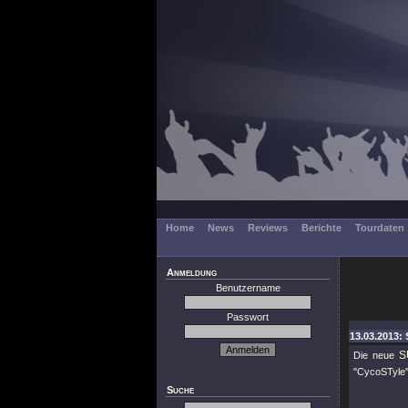
Home
News
Reviews
Berichte
Tourdaten
Anmeldung
Benutzername
Passwort
13.03.2013: 
S
Die neue
"CycoSTyle
Suche