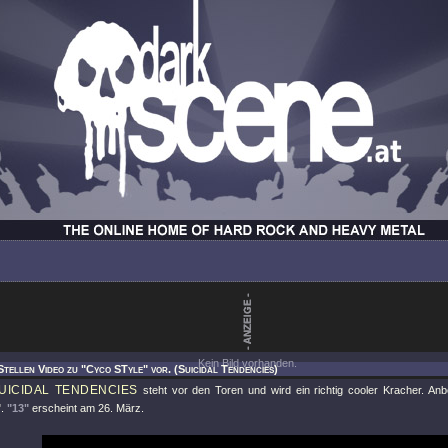
Kein Bild vorhanden.
Stellen Video zu "Cyco STyle" vor. (Suicidal Tendencies)
UICIDAL TENDENCIES
steht vor den Toren und wird ein richtig cooler Kracher. Anb
"
.
"13"
erscheint am 26. März.