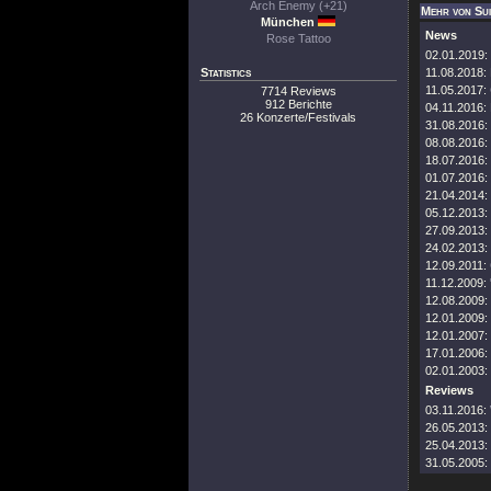
Arch Enemy (+21)
Mehr von Sui
München
News
Rose Tattoo
02.01.2019:
Statistics
11.08.2018:
11.05.2017:
7714 Reviews
912 Berichte
04.11.2016:
26 Konzerte/Festivals
31.08.2016:
08.08.2016:
18.07.2016:
01.07.2016:
21.04.2014:
05.12.2013:
27.09.2013:
24.02.2013:
12.09.2011:
11.12.2009:
12.08.2009:
12.01.2009:
12.01.2007:
17.01.2006:
02.01.2003:
Reviews
03.11.2016:
26.05.2013:
25.04.2013:
31.05.2005: