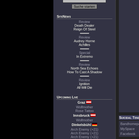
SiteNews
Review
Death Dealer
Reign Of Steel
Review
Audrey Horne
Achilles
Special
In Extremo
Review
North Sea Echoes
How To Cast A Shadow
Review
Ignition
All Will Die
Upcoming Live
Graz
Wolfmother
Rose Tattoo
Innsbruck
Suicidal Tend
Wolfmother
Bandhomep
Dinkelsbühl
MySpace
Arch Enemy (+21)
Arch Enemy (+21)
Facebook
Arch Enemy (+21)