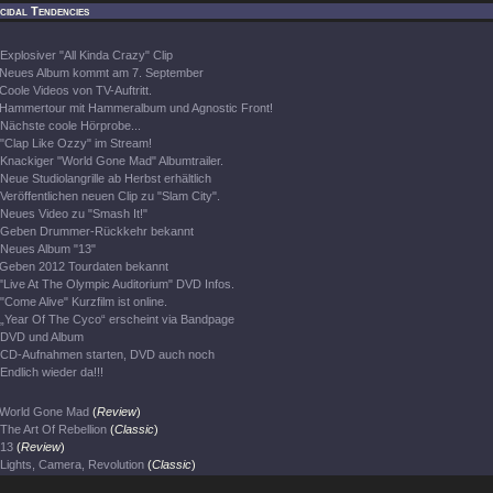
cidal Tendencies
Explosiver "All Kinda Crazy" Clip
Neues Album kommt am 7. September
Coole Videos von TV-Auftritt.
Hammertour mit Hammeralbum und Agnostic Front!
Nächste coole Hörprobe...
"Clap Like Ozzy" im Stream!
Knackiger "World Gone Mad" Albumtrailer.
Neue Studiolangrille ab Herbst erhältlich
Veröffentlichen neuen Clip zu "Slam City".
Neues Video zu "Smash It!"
Geben Drummer-Rückkehr bekannt
Neues Album "13"
Geben 2012 Tourdaten bekannt
"Live At The Olympic Auditorium" DVD Infos.
"Come Alive" Kurzfilm ist online.
„Year Of The Cyco“ erscheint via Bandpage
DVD und Album
CD-Aufnahmen starten, DVD auch noch
Endlich wieder da!!!
World Gone Mad
(
Review
)
The Art Of Rebellion
(
Classic
)
13
(
Review
)
Lights, Camera, Revolution
(
Classic
)