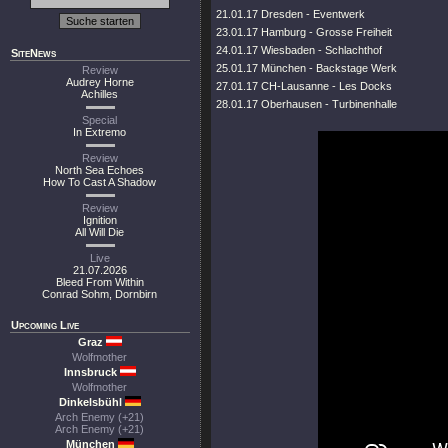
21.01.17 Dresden - Eventwerk
23.01.17 Hamburg - Grosse Freiheit
24.01.17 Wiesbaden - Schlachthof
SiteNews
25.01.17 München - Backstage Werk
Review
Audrey Horne
27.01.17 CH-Lausanne - Les Docks
Achilles
28.01.17 Oberhausen - Turbinenhalle
Special
In Extremo
Review
North Sea Echoes
How To Cast A Shadow
Review
Ignition
All Will Die
Live
21.07.2026
Bleed From Within
Conrad Sohm, Dornbirn
Upcoming Live
Graz
Wolfmother
Innsbruck
Wolfmother
Dinkelsbühl
Arch Enemy (+21)
Arch Enemy (+21)
München