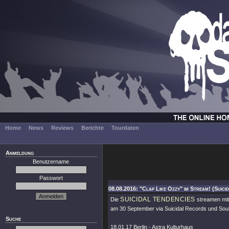
Home
News
Reviews
Berichte
Tourdaten
Anmeldung
Benutzername
Passwort
08.08.2016: "Clap Like Ozzy" im Stream! (Suici
SUICIDAL TENDENCIES
Die
streamen mit
am 30 September via Suicidal Records und Soulf
Suche
18.01.17 Berlin - Astra Kulturhaus