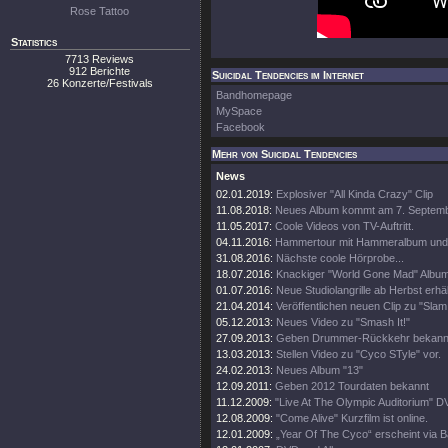
Rose Tattoo
Statistics
7713 Reviews
912 Berichte
Suicidal Tendencies im Internet
26 Konzerte/Festivals
Bandhomepage
MySpace
Facebook
Mehr von Suicidal Tendencies
News
02.01.2019:
Explosiver "All Kinda Crazy" Clip
11.08.2018:
Neues Album kommt am 7. Septem
11.05.2017:
Coole Videos von TV-Auftritt.
04.11.2016:
Hammertour mit Hammeralbum und 
31.08.2016:
Nächste coole Hörprobe...
18.07.2016:
Knackiger "World Gone Mad" Albumt
01.07.2016:
Neue Studiolangrille ab Herbst erhäl
21.04.2014:
Veröffentlichen neuen Clip zu "Slam 
05.12.2013:
Neues Video zu "Smash It!"
27.09.2013:
Geben Drummer-Rückkehr bekann
13.03.2013:
Stellen Video zu "Cyco STyle" vor.
24.02.2013:
Neues Album "13"
12.09.2011:
Geben 2012 Tourdaten bekannt
11.12.2009:
"Live At The Olympic Auditorium" D
12.08.2009:
"Come Alive" Kurzfilm ist online.
12.01.2009:
„Year Of The Cyco“ erscheint via 