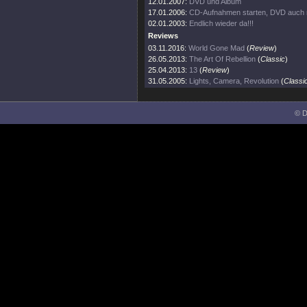
12.01.2007:
DVD und Album
17.01.2006:
CD-Aufnahmen starten, DVD auch
02.01.2003:
Endlich wieder da!!!
Reviews
03.11.2016:
World Gone Mad
(
Review
)
26.05.2013:
The Art Of Rebellion
(
Classic
)
25.04.2013:
13
(
Review
)
31.05.2005:
Lights, Camera, Revolution
(
Classi
© D