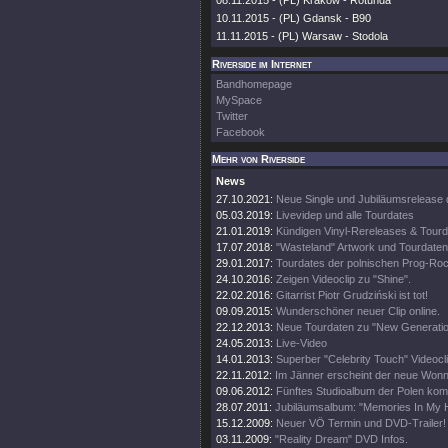
08.11.2015 - (PL) Krakow - Rotunda
10.11.2015 - (PL) Gdansk - B90
11.11.2015 - (PL) Warsaw - Stodola
Riverside im Internet
Bandhomepage
MySpace
Twitter
Facebook
Mehr von Riverside
News
27.10.2021:
Neue Single und Jubiläumsrelease 
05.03.2019:
Livevidep und alle Tourdates
21.01.2019:
Kündigen Vinyl-Rereleases & Tourd
17.07.2018:
"Wasteland" Artwork und Tourdaten
29.01.2017:
Tourdates der polnischen Prog-Roc
24.10.2016:
Zeigen Videoclip zu "Shine".
22.02.2016:
Gitarrist Piotr Grudziński ist tot!
09.09.2015:
Wunderschöner neuer Clip online.
22.12.2013:
Neue Tourdaten zu "New Generatio
24.05.2013:
Live-Video
14.01.2013:
Superber "Celebrity Touch" Videocli
22.11.2012:
Im Jänner erscheint der neue Wonn
09.06.2012:
Fünftes Studioalbum der Polen ko
28.07.2011:
Jubiläumsalbum: "Memories In My 
15.12.2009:
Neuer VÖ Termin und DVD-Trailer!
03.11.2009:
"Reality Dream" DVD Infos.