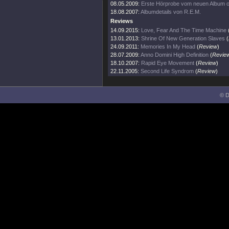
08.05.2009:
Erste Hörprobe vom neuen Album on
18.08.2007:
Albumdetails von R.E.M.
Reviews
14.09.2015:
Love, Fear And The Time Machine
13.01.2013:
Shrine Of New Generation Slaves
(
24.09.2011:
Memories In My Head
(
Review
)
28.07.2009:
Anno Domini High Definition
(
Revie
18.10.2007:
Rapid Eye Movement
(
Review
)
22.11.2005:
Second Life Syndrom
(
Review
)
© D