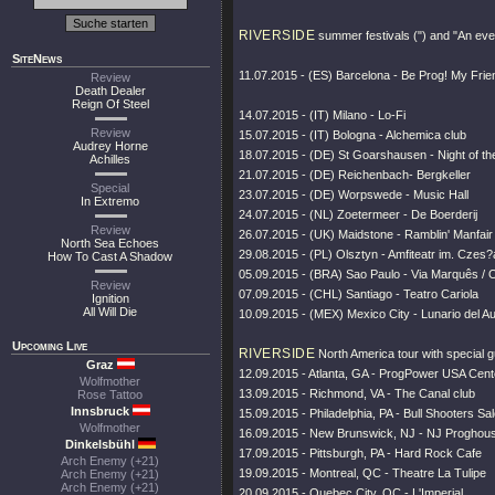
RIVERSIDE
summer festivals (") and "An eve
SiteNews
11.07.2015 - (ES) Barcelona - Be Prog! My Friend
Review
Death Dealer
Reign Of Steel
14.07.2015 - (IT) Milano - Lo-Fi
Review
15.07.2015 - (IT) Bologna - Alchemica club
Audrey Horne
18.07.2015 - (DE) St Goarshausen - Night of the
Achilles
21.07.2015 - (DE) Reichenbach- Bergkeller
Special
23.07.2015 - (DE) Worpswede - Music Hall
In Extremo
24.07.2015 - (NL) Zoetermeer - De Boerderij
Review
26.07.2015 - (UK) Maidstone - Ramblin' Manfair f
North Sea Echoes
29.08.2015 - (PL) Olsztyn - Amfiteatr im. Cze
How To Cast A Shadow
05.09.2015 - (BRA) Sao Paulo - Via Marquês / O
Review
07.09.2015 - (CHL) Santiago - Teatro Cariola
Ignition
All Will Die
10.09.2015 - (MEX) Mexico City - Lunario del Au
Upcoming Live
RIVERSIDE
North America tour with special 
Graz
12.09.2015 - Atlanta, GA - ProgPower USA Cent
Wolfmother
13.09.2015 - Richmond, VA - The Canal club
Rose Tattoo
Innsbruck
15.09.2015 - Philadelphia, PA - Bull Shooters Sa
Wolfmother
16.09.2015 - New Brunswick, NJ - NJ Proghou
Dinkelsbühl
17.09.2015 - Pittsburgh, PA - Hard Rock Cafe
Arch Enemy (+21)
19.09.2015 - Montreal, QC - Theatre La Tulipe
Arch Enemy (+21)
Arch Enemy (+21)
20.09.2015 - Quebec City, QC - L'Imperial