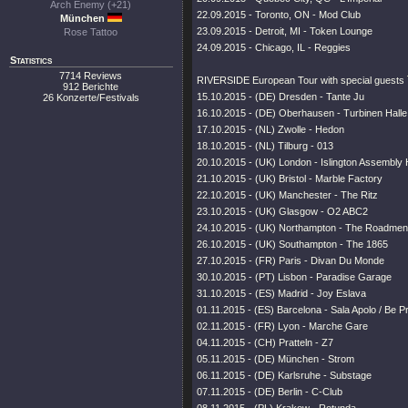
Arch Enemy (+21)
22.09.2015 - Toronto, ON - Mod Club
München
23.09.2015 - Detroit, MI - Token Lounge
Rose Tattoo
24.09.2015 - Chicago, IL - Reggies
Statistics
7714 Reviews
RIVERSIDE European Tour with special guests
912 Berichte
15.10.2015 - (DE) Dresden - Tante Ju
26 Konzerte/Festivals
16.10.2015 - (DE) Oberhausen - Turbinen Halle
17.10.2015 - (NL) Zwolle - Hedon
18.10.2015 - (NL) Tilburg - 013
20.10.2015 - (UK) London - Islington Assembly 
21.10.2015 - (UK) Bristol - Marble Factory
22.10.2015 - (UK) Manchester - The Ritz
23.10.2015 - (UK) Glasgow - O2 ABC2
24.10.2015 - (UK) Northampton - The Roadme
26.10.2015 - (UK) Southampton - The 1865
27.10.2015 - (FR) Paris - Divan Du Monde
30.10.2015 - (PT) Lisbon - Paradise Garage
31.10.2015 - (ES) Madrid - Joy Eslava
01.11.2015 - (ES) Barcelona - Sala Apolo / Be 
02.11.2015 - (FR) Lyon - Marche Gare
04.11.2015 - (CH) Pratteln - Z7
05.11.2015 - (DE) München - Strom
06.11.2015 - (DE) Karlsruhe - Substage
07.11.2015 - (DE) Berlin - C-Club