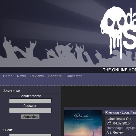
Home
News
Reviews
Berichte
Tourdaten
Anmeldung
Benutzername
Passwort
Riverside - Love, F
Label: Inside Out
VÖ: 04.09.2015
Homepage
|
MySpa
Suche
Art: Review