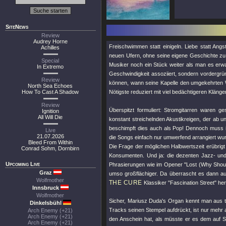
SiteNews
Review
Audrey Horne
Freischwimmen statt einigeln. Liebe statt Angs
Achilles
neuen Ufern, ohne seine eigene Geschichte zu 
Special
Musiker noch ein Stück weiter als man es erwar
In Extremo
Geschwindigkeit assoziiert, sondern vordergrü
Review
können, wann seine Kapelle den umgekehrten W
North Sea Echoes
How To Cast A Shadow
Nötigste reduziert mit viel bedächtigeren Kläng
Review
Überspitzt formuliert: Stromgitarren waren g
Ignition
All Will Die
konstant streichelnden Akustikreigen, der ab 
beschimpft dies auch als Pop! Dennoch muss i
Live
21.07.2026
die Songs einfach nur umwerfend arrangiert wurd
Bleed From Within
Die Frage der möglichen Halbwertszeit erübrigt s
Conrad Sohm, Dornbirn
Konsumenten. Und ja: die dezenten Jazz- und 
Upcoming Live
Phrasierungen wie im Opener
"Lost (Why Shoul
Graz
umso großflächiger. Da überrascht es dann 
Wolfmother
THE CURE
Klassiker
"Fascination Street"
her
Innsbruck
Wolfmother
Sicher, Mariusz Duda's Organ kennt man aus t
Dinkelsbühl
Tracks seinen Stempel aufdrückt, ist nur mehr a
Arch Enemy (+21)
Arch Enemy (+21)
den Anschein hat, als müsste er es dem auf 
Arch Enemy (+21)