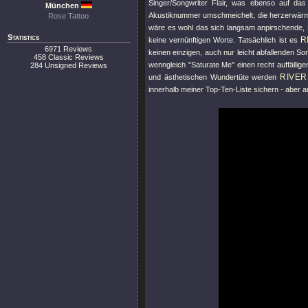
Singer/Songwriter Flair, was ebenso auf da
München
Akustiknummer umschmeichelt, die herzerwärme
Rose Tattoo
wäre es wohl das sich langsam anpirschende
Statistics
R
keine vernünftigen Worte. Tatsächlich ist es
6971 Reviews
keinen einzigen, auch nur leicht abfallenden So
458 Classic Reviews
wenngleich
"Saturate Me"
einen recht auffällig
284 Unsigned Reviews
RIVER
und ästhetischen Wundertüte werden
innerhalb meiner Top-Ten-Liste sichern - aber am