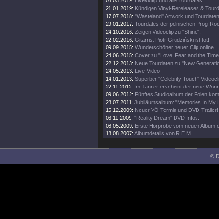
05.03.2019:
Livevidep und alle Tourdates
21.01.2019:
Kündigen Vinyl-Rereleases & Tourd
17.07.2018:
"Wasteland" Artwork und Tourdaten
29.01.2017:
Tourdates der polnischen Prog-Roc
24.10.2016:
Zeigen Videoclip zu "Shine".
22.02.2016:
Gitarrist Piotr Grudziński ist tot!
09.09.2015:
Wunderschöner neuer Clip online.
24.06.2015:
Cover zu "Love, Fear and the Tim
22.12.2013:
Neue Tourdaten zu "New Generatio
24.05.2013:
Live-Video
14.01.2013:
Superber "Celebrity Touch" Videocli
22.11.2012:
Im Jänner erscheint der neue Wonn
09.06.2012:
Fünftes Studioalbum der Polen ko
28.07.2011:
Jubiläumsalbum: "Memories In My 
15.12.2009:
Neuer VÖ Termin und DVD-Trailer!
03.11.2009:
"Reality Dream" DVD Infos.
08.05.2009:
Erste Hörprobe vom neuen Album on
18.08.2007:
Albumdetails von R.E.M.
© D