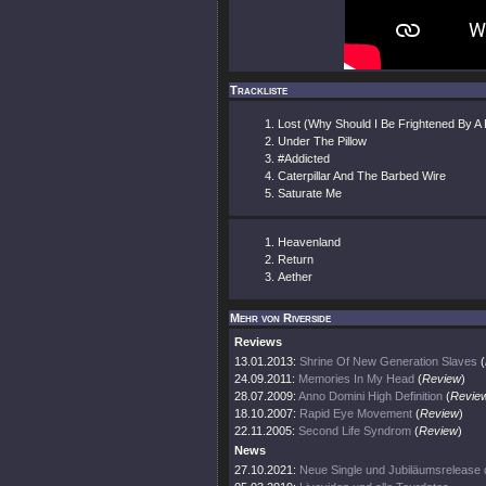
Trackliste
Lost (Why Should I Be Frightened By A 
Under The Pillow
#Addicted
Caterpillar And The Barbed Wire
Saturate Me
Heavenland
Return
Aether
Mehr von Riverside
Reviews
13.01.2013:
Shrine Of New Generation Slaves
(
24.09.2011:
Memories In My Head
(
Review
)
28.07.2009:
Anno Domini High Definition
(
Revie
18.10.2007:
Rapid Eye Movement
(
Review
)
22.11.2005:
Second Life Syndrom
(
Review
)
News
27.10.2021:
Neue Single und Jubiläumsrelease 