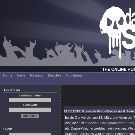
Home
News
Reviews
Berichte
Tourdaten
Anmeldung
Benutzername
Passwort
21.01.2019: Kündigen Vinyl-Rereleases & Tourda
Inside Out werden am 15. März drei Alben der Po
vier, also um
"Second Life Syndrome"
,
"Rap
als Doppel-Vinyl erwerbbar sein werden. Al
Suche
Standard-Versionen wird es diese Sonderausg