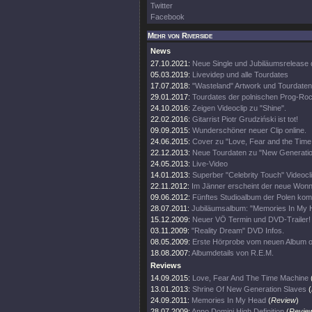
Twitter
Facebook
Mehr von Riverside
News
27.10.2021:
Neue Single und Jubiläumsrelease 
05.03.2019:
Livevidep und alle Tourdates
17.07.2018:
"Wasteland" Artwork und Tourdaten
29.01.2017:
Tourdates der polnischen Prog-Roc
24.10.2016:
Zeigen Videoclip zu "Shine".
22.02.2016:
Gitarrist Piotr Grudziński ist tot!
09.09.2015:
Wunderschöner neuer Clip online.
24.06.2015:
Cover zu "Love, Fear and the Tim
22.12.2013:
Neue Tourdaten zu "New Generatio
24.05.2013:
Live-Video
14.01.2013:
Superber "Celebrity Touch" Videocli
22.11.2012:
Im Jänner erscheint der neue Wonn
09.06.2012:
Fünftes Studioalbum der Polen ko
28.07.2011:
Jubiläumsalbum: "Memories In My 
15.12.2009:
Neuer VÖ Termin und DVD-Trailer!
03.11.2009:
"Reality Dream" DVD Infos.
08.05.2009:
Erste Hörprobe vom neuen Album on
18.08.2007:
Albumdetails von R.E.M.
Reviews
14.09.2015:
Love, Fear And The Time Machine
13.01.2013:
Shrine Of New Generation Slaves
(
24.09.2011:
Memories In My Head
(
Review
)
28.07.2009:
Anno Domini High Definition
(
Revie