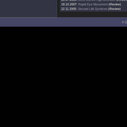
18.10.2007:
Rapid Eye Movement
(
Review
)
22.11.2005:
Second Life Syndrom
(
Review
)
© D