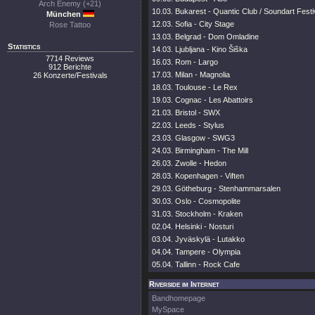
Arch Enemy (+21)
10.03. Bukarest - Quantic Club / Soundart Festi
München
12.03. Sofia - City Stage
Rose Tattoo
13.03. Belgrad - Dom Omladine
Statistics
14.03. Ljubljana - Kino Šiška
7714 Reviews
16.03. Rom - Largo
912 Berichte
17.03. Milan - Magnolia
26 Konzerte/Festivals
18.03. Toulouse - Le Rex
19.03. Cognac - Les Abattoirs
21.03. Bristol - SWX
22.03. Leeds - Stylus
23.03. Glasgow - SWG3
24.03. Birmingham - The Mill
26.03. Zwolle - Hedon
28.03. Kopenhagen - Viften
29.03. Götheburg - Stenhammarsalen
30.03. Oslo - Cosmopolite
31.03. Stockholm - Kraken
02.04. Helsinki - Nosturi
03.04. Jyväskylä - Lutakko
04.04. Tampere - Olympia
05.04. Tallinn - Rock Cafe
Riverside im Internet
Bandhomepage
MySpace