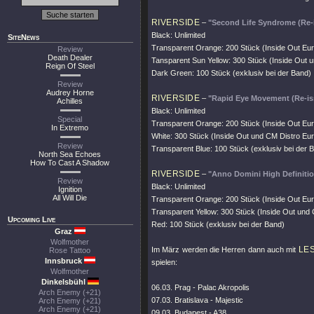
RIVERSIDE
–
"Second Life Syndrome (Re-
Black: Unlimited
SiteNews
Transparent Orange: 200 Stück (Inside Out Eu
Review
Death Dealer
Tansparent Sun Yellow: 300 Stück (Inside Out 
Reign Of Steel
Dark Green: 100 Stück (exklusiv bei der Band)
Review
Audrey Horne
RIVERSIDE
–
"Rapid Eye Movement (Re-is
Achilles
Black: Unlimited
Special
Transparent Orange: 200 Stück (Inside Out Eu
In Extremo
White: 300 Stück (Inside Out und CM Distro Eu
Review
Transparent Blue: 100 Stück (exklusiv bei der 
North Sea Echoes
How To Cast A Shadow
RIVERSIDE
–
"Anno Domini High Definitio
Review
Black: Unlimited
Ignition
All Will Die
Transparent Orange: 200 Stück (Inside Out Eu
Transparent Yellow: 300 Stück (Inside Out und
Upcoming Live
Red: 100 Stück (exklusiv bei der Band)
Graz
Wolfmother
LE
Im März werden die Herren dann auch mit
Rose Tattoo
Innsbruck
spielen:
Wolfmother
Dinkelsbühl
06.03. Prag - Palac Akropolis
Arch Enemy (+21)
07.03. Bratislava - Majestic
Arch Enemy (+21)
Arch Enemy (+21)
09.03. Budapest - A38