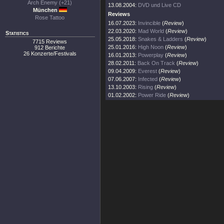
Arch Enemy (+21)
13.08.2004:
DVD und Live CD
München
Reviews
Rose Tattoo
16.07.2023:
Invincible
(
Review
)
22.03.2020:
Mad World
(
Review
)
Statistics
25.05.2018:
Snakes & Ladders
(
Review
)
7715 Reviews
25.01.2016:
High Noon
(
Review
)
912 Berichte
26 Konzerte/Festivals
16.01.2013:
Powerplay
(
Review
)
28.02.2011:
Back On Track
(
Review
)
09.04.2009:
Everest
(
Review
)
07.06.2007:
Infected
(
Review
)
13.10.2003:
Rising
(
Review
)
01.02.2002:
Power Ride
(
Review
)