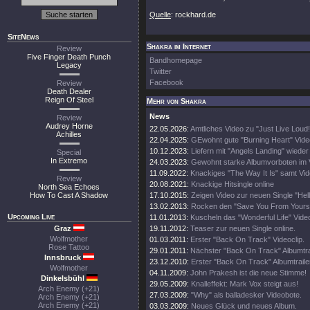
Quelle
: rockhard.de
SiteNews
Shakra im Internet
Review
Five Finger Death Punch
Bandhomepage
Legacy
Twitter
Facebook
Review
Death Dealer
Reign Of Steel
Mehr von Shakra
News
Review
Audrey Horne
22.05.2026:
Amtliches Video zu "Just Live Loud!
Achilles
22.04.2025:
GEwohnt gute "Burning Heart" Vide
10.12.2023:
Liefern mit "Angels Landing" wieder
Special
In Extremo
24.03.2023:
Gewohnt starke Albumvorboten im 
11.09.2022:
Knackiges "The Way It Is" samt Vi
Review
20.08.2021:
Knackige Hitsingle online
North Sea Echoes
How To Cast A Shadow
17.10.2015:
Zeigen Video zur neuen Single "Hell
13.02.2013:
Rocken den "Save You From Yoursel
Upcoming Live
11.01.2013:
Kuscheln das "Wonderful Life" Video
Graz
19.11.2012:
Teaser zur neuen Single online.
Wolfmother
01.03.2011:
Erster "Back On Track" Videoclip.
Rose Tattoo
29.01.2011:
Nächster "Back On Track" Albumtrai
Innsbruck
23.12.2010:
Erster "Back On Track" Albumtraile
Wolfmother
04.11.2009:
John Prakesh ist die neue Stimme!
Dinkelsbühl
29.05.2009:
Knalleffekt: Mark Vox steigt aus!
Arch Enemy (+21)
27.03.2009:
"Why" als balladesker Videobote.
Arch Enemy (+21)
Arch Enemy (+21)
03.03.2009:
Neues Glück und neues Album.