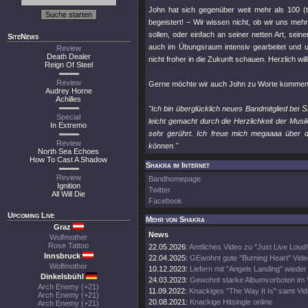
John hat sich gegenüber weit mehr als 100 (te
begeistert! – Wir wissen nicht, ob wir uns meh
sollen, oder einfach an seiner netten Art, se
SiteNews
auch im Übungsraum intensiv gearbeitet und u
Review
Death Dealer
nicht froher in die Zukunft schauen. Herzlich w
Reign Of Steel
Review
Gerne möchte wir auch John zu Worte kommen
Audrey Horne
Achilles
S
"Ich bin überglücklich neues Bandmitglied bei
Special
leicht gemacht durch die Herzlichkeit der Mu
In Extremo
sehr gerührt. Ich freue mich megaaaa über 
Review
können."
North Sea Echoes
How To Cast A Shadow
Shakra im Internet
Review
Bandhomepage
Ignition
Twitter
All Will Die
Facebook
Upcoming Live
Mehr von Shakra
Graz
News
Wolfmother
Rose Tattoo
22.05.2026:
Amtliches Video zu "Just Live Loud!
Innsbruck
22.04.2025:
GEwohnt gute "Burning Heart" Vide
Wolfmother
10.12.2023:
Liefern mit "Angels Landing" wieder
Dinkelsbühl
24.03.2023:
Gewohnt starke Albumvorboten im 
Arch Enemy (+21)
11.09.2022:
Knackiges "The Way It Is" samt Vi
Arch Enemy (+21)
20.08.2021:
Knackige Hitsingle online
Arch Enemy (+21)