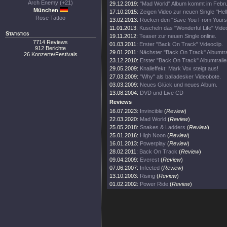
Arch Enemy (+21)
29.12.2019:
"Mad World" Album kommt im Febr
München
17.10.2015:
Zeigen Video zur neuen Single "Hell
Rose Tattoo
13.02.2013:
Rocken den "Save You From Yoursel
11.01.2013:
Kuscheln das "Wonderful Life" Video
Statistics
19.11.2012:
Teaser zur neuen Single online.
7714 Reviews
01.03.2011:
Erster "Back On Track" Videoclip.
912 Berichte
29.01.2011:
Nächster "Back On Track" Albumtrai
26 Konzerte/Festivals
23.12.2010:
Erster "Back On Track" Albumtraile
29.05.2009:
Knalleffekt: Mark Vox steigt aus!
27.03.2009:
"Why" als balladesker Videobote.
03.03.2009:
Neues Glück und neues Album.
13.08.2004:
DVD und Live CD
Reviews
16.07.2023:
Invincible
(
Review
)
22.03.2020:
Mad World
(
Review
)
25.05.2018:
Snakes & Ladders
(
Review
)
25.01.2016:
High Noon
(
Review
)
16.01.2013:
Powerplay
(
Review
)
28.02.2011:
Back On Track
(
Review
)
09.04.2009:
Everest
(
Review
)
07.06.2007:
Infected
(
Review
)
13.10.2003:
Rising
(
Review
)
01.02.2002:
Power Ride
(
Review
)