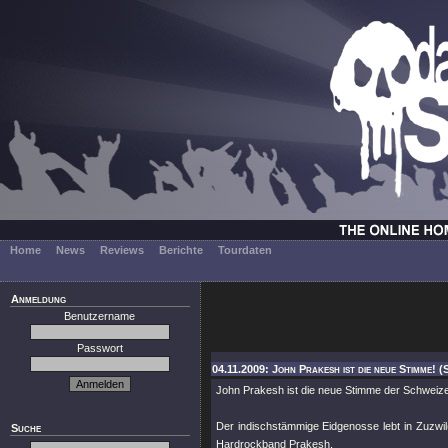
Home
News
Reviews
Berichte
Tourdaten
Anmeldung
Benutzername
Passwort
04.11.2009: John Prakesh ist die neue Stimme! 
John Prakesh ist die neue Stimme der Schwei
Der indischstämmige Eidgenosse lebt in Zuzwil
Suche
Hardrockband Prakesh.