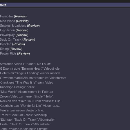
akra
Invincible
(
Review
)
Mad World
(
Review
)
Snakes & Ladders
(
Review
)
High Noon
(
Review
)
Powerplay
(
Review
)
Back On Track
(
Review
)
Infected
(
Review
)
Rising
(
Review
)
Power Ride
(
Review
)
Amtliches Video zu "Just Live Loud!"
GEwohnt gute "Burning Heart" Videosingle
Liefern mit "Angels Landing" wieder amtlich
Gewohnt starke Albumvorboten im Videoformat
Knackiges "The Way It Is" samt Video
Knackige Hitsingle online
"Mad World" Album kommt im Februar
Zeigen Video zur neuen Single "Hello".
Rocken den "Save You From Yourself" Clip.
Kuscheln das "Wonderful Life" Video raus..
Teaser zur neuen Single online.
Erster "Back On Track" Videoclip.
Nächster "Back On Track" Albumtrailer.
Erster "Back On Track" Albumtrailer.
John Prakesh ist die neue Stimme!