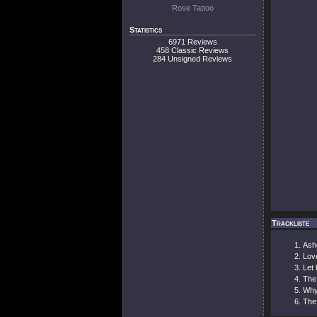
Rose Tattoo
Statistics
6971 Reviews
458 Classic Reviews
284 Unsigned Reviews
Trackliste
Ash
Lov
Let 
The 
Wh
The