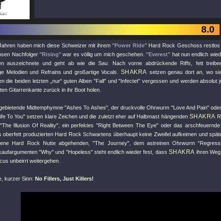
8.0
 Jahren haben mich diese Schweizer mit ihrem
"Power Ride"
Hard Rock Geschoss restlos v
osen Nachfolger
"Rising"
war es völlig um mich geschehen.
"Everest"
hat nun endlich wied
n auszeichnete und geht ab wie die Sau: Nach vorne abdrückende Riffs, fett treibe
SHAKRA
ige Melodien und Refrains und großartige Vocals.
setzen genau dort an, wo si
n die beiden letzten „nur“ guten Alben
"Fall"
und
"Infectet"
vergessen und werden absolut 
ten Gitarrenkante zurück in ihr Boot holen.
s gebietende Midtemphymne
"Ashes To Ashes"
, der druckvolle Ohrwurm
"Love And Pain"
oder
SHAKRA
ife To You"
setzen klare Zeichen und die zuletzt eher auf Halbmast hängenden
Ro
"The Illusion Of Reality"
, ein perfektes
"Right Between The Eye"
oder das arschfeuernd
s oberfett produzierten Hard Rock Schwartens überhaupt keine Zweifel aufkeimen und späte
dene Hard Rock Nutte abgehenden,
"The Journey"
, dem astreinen Ohrwurm
"Regress
SHAKRA
nkaufargumenten
"Why"
und
"Hopeless"
steht endlich wieder fest, dass
ihren Weg 
cus unbeirrt weitergehen.
, kurzer Sinn:
No Fillers, Just Killers!