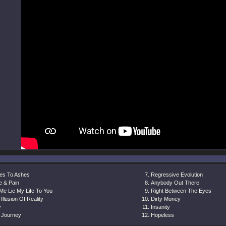
es To Ashes
Regressive Evolution
e & Pain
Anybody Out There
Me Lie My Life To You
Right Between The Eyes
Illusion Of Reality
Dirty Money
y
Insanity
 Journey
Hopeless