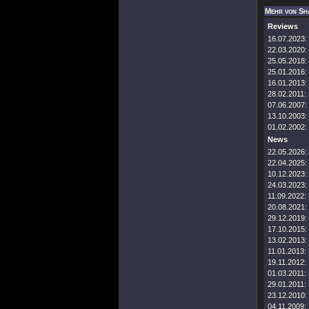
Mehr von Sh
Reviews
16.07.2023:
22.03.2020:
25.05.2018:
25.01.2016:
16.01.2013:
28.02.2011:
07.06.2007:
13.10.2003:
01.02.2002:
News
22.05.2026:
22.04.2025:
10.12.2023:
24.03.2023:
11.09.2022:
20.08.2021:
29.12.2019:
17.10.2015:
13.02.2013:
11.01.2013:
19.11.2012:
01.03.2011:
29.01.2011:
23.12.2010:
04.11.2009: