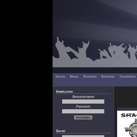
Home
News
Reviews
Berichte
Tourdaten
Anmeldung
Benutzername
Passwort
Suche