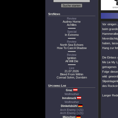
SiteNews
Review
Audrey Horne
Vor einigen
Achilles
beim grandi
Special
Hammeralbe
In Extremo
hitverdächt
Review
haben, lasse
North Sea Echoes
How To Cast A Shadow
Hang zur fet
Review
Die Einlas
Ignition
All Will Die
Me Lie My L
getragenes
Live
21.07.2026
Folge diese
Bleed From Within
wild gewor
Conrad Sohm, Dornbirn
Slipeinlage
Upcoming Live
des Rockcir
Graz
Wolfmother
Langer Rede
Innsbruck
Wolfmother
Dinkelsbühl
Arch Enemy (+21)
Arch Enemy (+21)
München