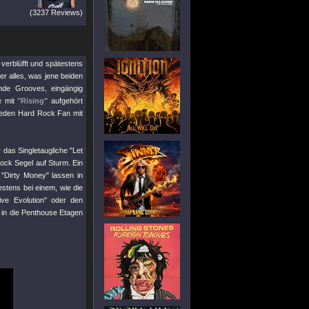
(3237 Reviews)
erblüfft und spätestens
er alles, was jene beiden
nde Grooves, eingängig
e mit
"Rising"
aufgehört
jeden Hard Rock Fan mit
 das Singletaugliche
"Let
ck Segel auf Sturm. Ein
e
"Dirty Money"
lassen in
stens bei einem, wie die
ive Evolution"
oder den
in die Penthouse Etagen