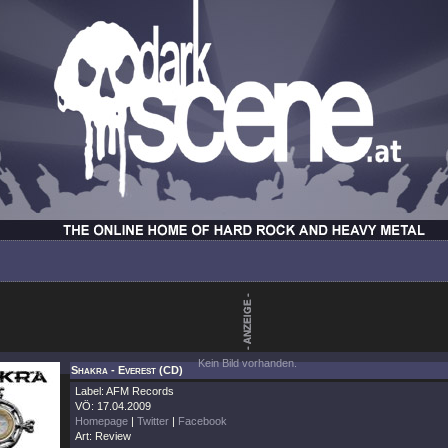
Kein Bild vorhanden.
Shakra - Everest (CD)
Label: AFM Records
VÖ: 17.04.2009
Homepage
|
Twitter
|
Facebook
Art: Review