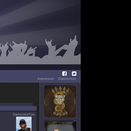
Impressum
Datenschutz
DarksceneTom