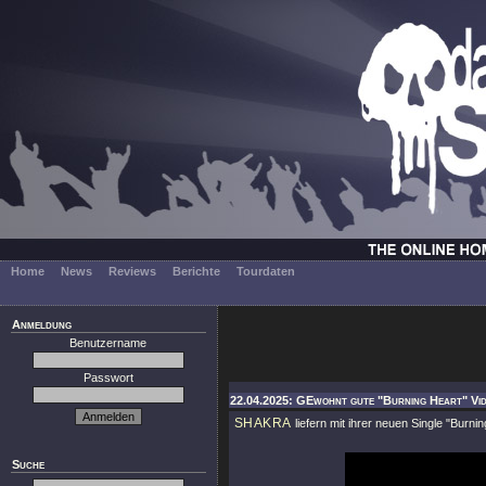
Home
News
Reviews
Berichte
Tourdaten
Anmeldung
Benutzername
Passwort
22.04.2025: GEwohnt gute "Burning Heart" Vid
SHAKRA
liefern mit ihrer neuen Single
"Burnin
Suche