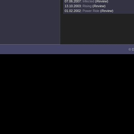
07.06.2007:
Infected
(
Review
)
13.10.2003:
Rising
(
Review
)
01.02.2002:
Power Ride
(
Review
)
© D