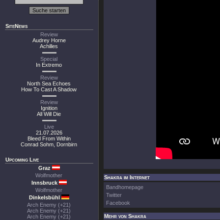
SiteNews
Review
Audrey Horne
Achilles
Special
In Extremo
Review
North Sea Echoes
How To Cast A Shadow
Review
Ignition
All Will Die
Live
21.07.2026
Bleed From Within
Conrad Sohm, Dornbirn
Upcoming Live
Graz
Wolfmother
Shakra im Internet
Innsbruck
Bandhomepage
Wolfmother
Twitter
Dinkelsbühl
Facebook
Arch Enemy (+21)
Arch Enemy (+21)
Mehr von Shakra
Arch Enemy (+21)