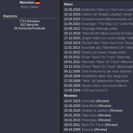
München
News
Rose Tattoo
22.05.2026:
Amtliches Video zu "Just Live Loud!
10.12.2023:
Liefern mit "Angels Landing" wieder
Statistics
24.03.2023:
Gewohnt starke Albumvorboten im 
7713 Reviews
11.09.2022:
Knackiges "The Way It Is" samt Vi
912 Berichte
26 Konzerte/Festivals
20.08.2021:
Knackige Hitsingle online
29.12.2019:
"Mad World" Album kommt im Febr
17.10.2015:
Zeigen Video zur neuen Single "Hell
13.02.2013:
Rocken den "Save You From Yoursel
11.01.2013:
Kuscheln das "Wonderful Life" Video
19.11.2012:
Teaser zur neuen Single online.
01.03.2011:
Erster "Back On Track" Videoclip.
29.01.2011:
Nächster "Back On Track" Albumtrai
23.12.2010:
Erster "Back On Track" Albumtraile
04.11.2009:
John Prakesh ist die neue Stimme!
29.05.2009:
Knalleffekt: Mark Vox steigt aus!
27.03.2009:
"Why" als balladesker Videobote.
03.03.2009:
Neues Glück und neues Album.
13.08.2004:
DVD und Live CD
Reviews
16.07.2023:
Invincible
(
Review
)
22.03.2020:
Mad World
(
Review
)
25.05.2018:
Snakes & Ladders
(
Review
)
25.01.2016:
High Noon
(
Review
)
16.01.2013:
Powerplay
(
Review
)
28.02.2011:
Back On Track
(
Review
)
09.04.2009:
Everest
(
Review
)