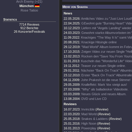
Arch Enemy (+21)
München
Mehr von Shakra
Rose Tattoo
News
22.05.2026:
Amtliches Video zu "Just Live Loud!
Statistics
22.04.2025:
GEwohnt gute "Burning Heart" Vide
7714 Reviews
912 Berichte
10.12.2023:
Liefern mit "Angels Landing" wieder
26 Konzerte/Festivals
24.03.2023:
Gewohnt starke Albumvorboten im 
11.09.2022:
Knackiges "The Way It Is" samt Vi
20.08.2021:
Knackige Hitsingle online
29.12.2019:
"Mad World" Album kommt im Febr
17.10.2015:
Zeigen Video zur neuen Single "Hell
13.02.2013:
Rocken den "Save You From Yoursel
11.01.2013:
Kuscheln das "Wonderful Life" Video
19.11.2012:
Teaser zur neuen Single online.
29.01.2011:
Nächster "Back On Track" Albumtrai
23.12.2010:
Erster "Back On Track" Albumtraile
04.11.2009:
John Prakesh ist die neue Stimme!
29.05.2009:
Knalleffekt: Mark Vox steigt aus!
27.03.2009:
"Why" als balladesker Videobote.
03.03.2009:
Neues Glück und neues Album.
13.08.2004:
DVD und Live CD
Reviews
16.07.2023:
Invincible
(
Review
)
22.03.2020:
Mad World
(
Review
)
25.05.2018:
Snakes & Ladders
(
Review
)
25.01.2016:
High Noon
(
Review
)
16.01.2013:
Powerplay
(
Review
)