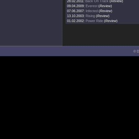
28.02.2011:
Back On Track
(
Review
)
09.04.2009:
Everest
(
Review
)
07.06.2007:
Infected
(
Review
)
13.10.2003:
Rising
(
Review
)
01.02.2002:
Power Ride
(
Review
)
© D