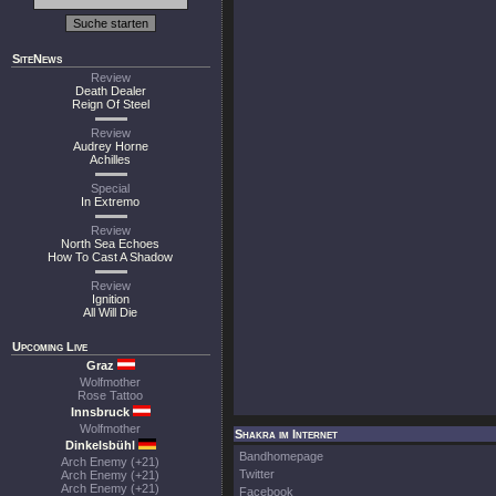
SiteNews
Review
Death Dealer
Reign Of Steel
Review
Audrey Horne
Achilles
Special
In Extremo
Review
North Sea Echoes
How To Cast A Shadow
Review
Ignition
All Will Die
Upcoming Live
Graz
Wolfmother
Rose Tattoo
Innsbruck
Wolfmother
Shakra im Internet
Dinkelsbühl
Bandhomepage
Arch Enemy (+21)
Twitter
Arch Enemy (+21)
Arch Enemy (+21)
Facebook