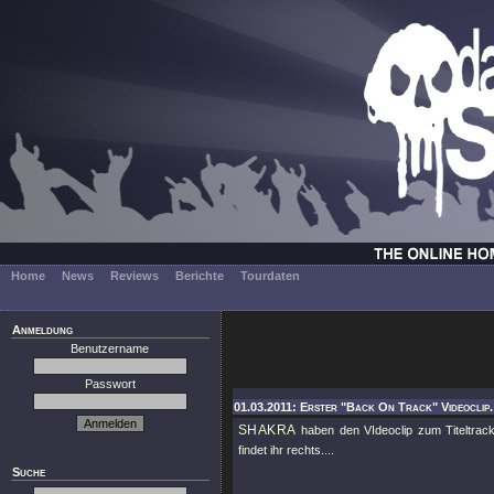
Home
News
Reviews
Berichte
Tourdaten
Anmeldung
Benutzername
Passwort
01.03.2011: Erster "Back On Track" Videoclip.
SHAKRA
haben den VIdeoclip zum Titeltra
findet ihr rechts....
Suche