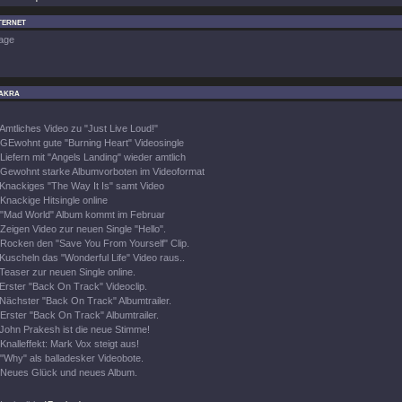
ternet
age
akra
Amtliches Video zu "Just Live Loud!"
GEwohnt gute "Burning Heart" Videosingle
Liefern mit "Angels Landing" wieder amtlich
Gewohnt starke Albumvorboten im Videoformat
Knackiges "The Way It Is" samt Video
Knackige Hitsingle online
"Mad World" Album kommt im Februar
Zeigen Video zur neuen Single "Hello".
Rocken den "Save You From Yourself" Clip.
Kuscheln das "Wonderful Life" Video raus..
Teaser zur neuen Single online.
Erster "Back On Track" Videoclip.
Nächster "Back On Track" Albumtrailer.
Erster "Back On Track" Albumtrailer.
John Prakesh ist die neue Stimme!
Knalleffekt: Mark Vox steigt aus!
"Why" als balladesker Videobote.
Neues Glück und neues Album.