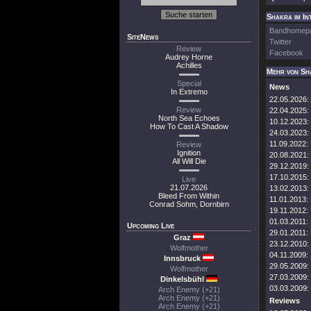
Shakra im In
Bandhomep
SiteNews
Twitter
Review
Facebook
Audrey Horne
Achilles
Mehr von Sh
Special
News
In Extremo
22.05.2026:
Review
22.04.2025:
North Sea Echoes
10.12.2023:
How To Cast A Shadow
24.03.2023:
11.09.2022:
Review
Ignition
20.08.2021:
All Will Die
29.12.2019:
17.10.2015:
Live
21.07.2026
13.02.2013:
Bleed From Within
11.01.2013:
Conrad Sohm, Dornbirn
19.11.2012:
01.03.2011:
Upcoming Live
29.01.2011:
Graz
23.12.2010:
Wolfmother
04.11.2009:
Innsbruck
29.05.2009:
Wolfmother
27.03.2009:
Dinkelsbühl
03.03.2009:
Arch Enemy (+21)
Arch Enemy (+21)
Reviews
Arch Enemy (+21)