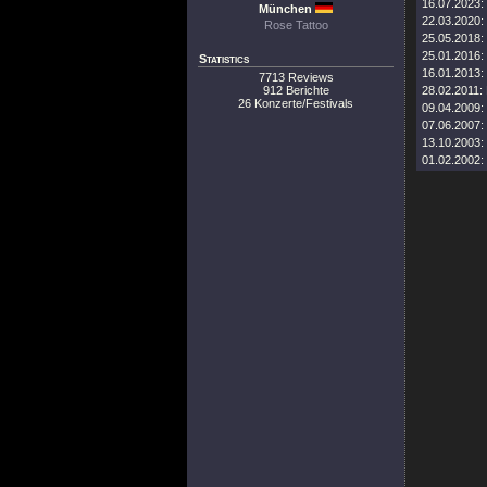
16.07.2023:
München
22.03.2020:
Rose Tattoo
25.05.2018:
25.01.2016:
Statistics
16.01.2013:
7713 Reviews
912 Berichte
28.02.2011:
26 Konzerte/Festivals
09.04.2009:
07.06.2007:
13.10.2003:
01.02.2002: