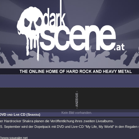
Kein Bild vorhanden.
 DVD und Live CD (Shakra)
er Hardrocker Shakra planen die Veröffentlichung ihres zweiten Livealbums.
15. September wird der Dopelpack mit DVD und Live-CD "My Life, My World" in den Regalen 
://www.squealer.net