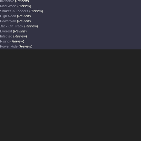
Invincible
(
Review
)
Mad World
(
Review
)
Snakes & Ladders
(
Review
)
High Noon
(
Review
)
Powerplay
(
Review
)
Back On Track
(
Review
)
Everest
(
Review
)
Infected
(
Review
)
Rising
(
Review
)
Power Ride
(
Review
)